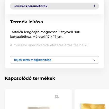
Leírás és paraméterek
Termék leírása
Tartalék lengőajtó mágnessel Staywell 900
kutyaajtóhoz. Méretei: 17 x 17 cm.
A műszaki specifikációk előzetes értesítés nélkül
változhatnak. A képek csak illusztrációk.
Teljes leírás megjelenítése
A termék a következő kategóriákba sorolt
Tartozékok ajtókhoz
Tartalék ajtók
Kapcsolódó termékek