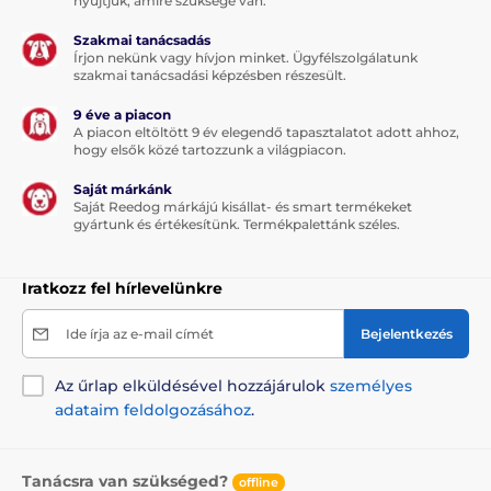
nyújtjuk, amire szüksége van.
Szakmai tanácsadás
Írjon nekünk vagy hívjon minket. Ügyfélszolgálatunk
szakmai tanácsadási képzésben részesült.
9 éve a piacon
A piacon eltöltött 9 év elegendő tapasztalatot adott ahhoz,
hogy elsők közé tartozzunk a világpiacon.
Saját márkánk
Saját Reedog márkájú kisállat- és smart termékeket
gyártunk és értékesítünk. Termékpalettánk széles.
Iratkozz fel hírlevelünkre
Ide írja az e-mail címét
Bejelentkezés
Az űrlap elküldésével hozzájárulok
személyes
adataim feldolgozásához
.
Tanácsra van szükséged?
offline