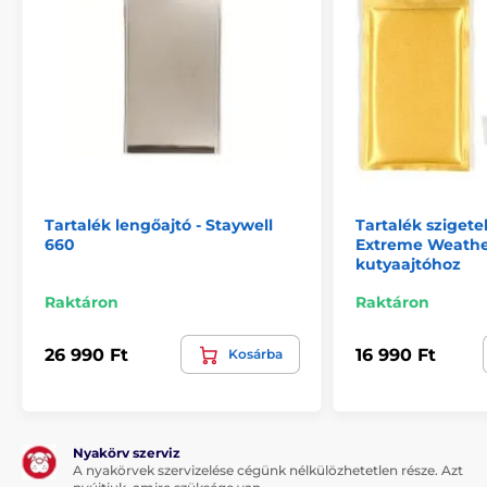
Tartalék lengőajtó - Staywell
Tartalék szigete
660
Extreme Weath
kutyaajtóhoz
Raktáron
Raktáron
26 990 Ft
16 990 Ft
Kosárba
Nyakörv szerviz
A nyakörvek szervizelése cégünk nélkülözhetetlen része. Azt