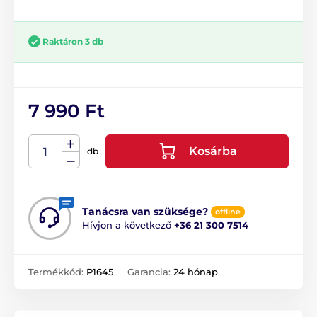
Raktáron 3 db
7 990 Ft
Kosárba
db
Tanácsra van szüksége?
offline
Hívjon a következő
+36 21 300 7514
Termékkód:
P1645
Garancia:
24 hónap