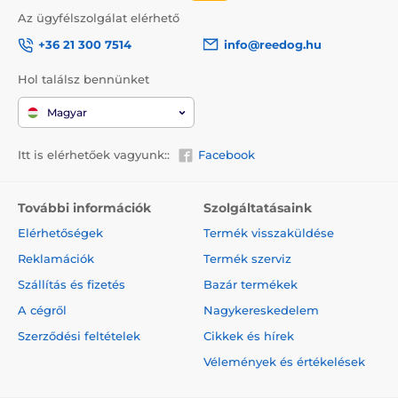
Az ügyfélszolgálat elérhető
+36 21 300 7514
info@reedog.hu
Hol találsz bennünket
Magyar
Itt is elérhetőek vagyunk::
Facebook
További információk
Szolgáltatásaink
Elérhetőségek
Termék visszaküldése
Reklamációk
Termék szerviz
Szállítás és fizetés
Bazár termékek
A cégről
Nagykereskedelem
Szerződési feltételek
Cikkek és hírek
Vélemények és értékelések