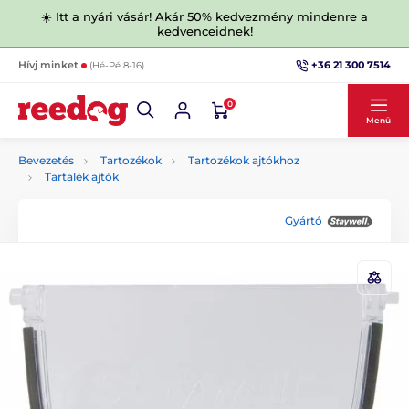
☀️ Itt a nyári vásár! Akár 50% kedvezmény mindenre a
kedvenceidnek!
+36 21 300 7514
Hívj minket
(Hé-Pé 8-16)
0
Menü
Bevezetés
Tartozékok
Tartozékok ajtókhoz
Tartalék ajtók
Gyártó