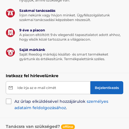
nyújtjuk, amire szüksége van.
Szakmai tanácsadás
Írjon nekünk vagy hívjon minket. Ügyfélszolgálatunk
szakmai tanácsadási képzésben részesült.
9 éve a piacon
A piacon eltöltött 9 év elegendő tapasztalatot adott ahhoz,
hogy elsők közé tartozzunk a világpiacon.
Saját márkánk
Saját Reedog márkájú kisállat- és smart termékeket
gyártunk és értékesítünk. Termékpalettánk széles.
Iratkozz fel hírlevelünkre
Ide írja az e-mail címét
Bejelentkezés
Az űrlap elküldésével hozzájárulok
személyes
adataim feldolgozásához
.
Tanácsra van szükséged?
offline