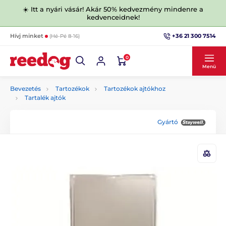
☀️ Itt a nyári vásár! Akár 50% kedvezmény mindenre a
kedvenceidnek!
+36 21 300 7514
Hívj minket
(Hé-Pé 8-16)
0
Menü
Bevezetés
Tartozékok
Tartozékok ajtókhoz
Tartalék ajtók
Gyártó