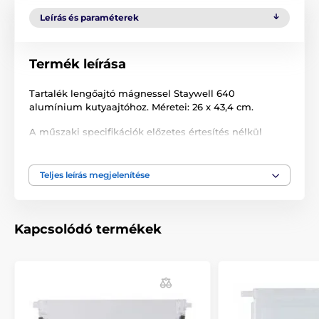
Leírás és paraméterek
Termék leírása
Tartalék lengőajtó mágnessel Staywell 640
alumínium kutyaajtóhoz. Méretei: 26 x 43,4 cm.
A műszaki specifikációk előzetes értesítés nélkül
változhatnak. A képek csak illusztrációk.
Teljes leírás megjelenítése
A termék a következő kategóriákba sorolt
Tartozékok ajtókhoz
Tartalék ajtók
Kapcsolódó termékek