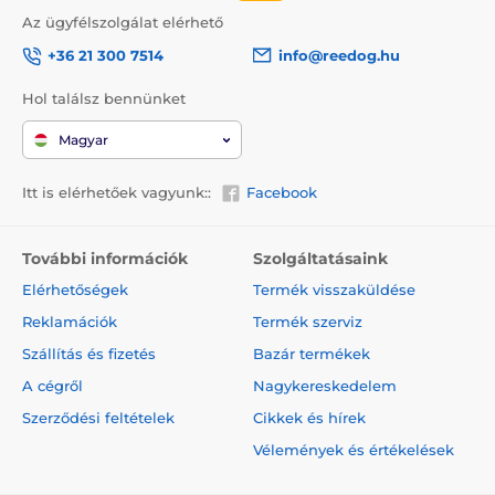
Az ügyfélszolgálat elérhető
+36 21 300 7514
info@reedog.hu
Hol találsz bennünket
Magyar
Itt is elérhetőek vagyunk::
Facebook
További információk
Szolgáltatásaink
Elérhetőségek
Termék visszaküldése
Reklamációk
Termék szerviz
Szállítás és fizetés
Bazár termékek
A cégről
Nagykereskedelem
Szerződési feltételek
Cikkek és hírek
Vélemények és értékelések