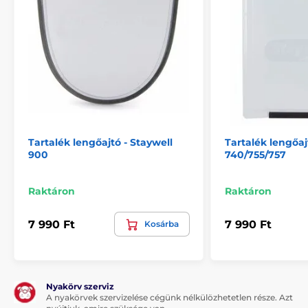
Tartalék lengőajtó - Staywell
Tartalék lengőaj
900
740/755/757
Raktáron
Raktáron
7 990 Ft
7 990 Ft
Kosárba
Nyakörv szerviz
A nyakörvek szervizelése cégünk nélkülözhetetlen része. Azt