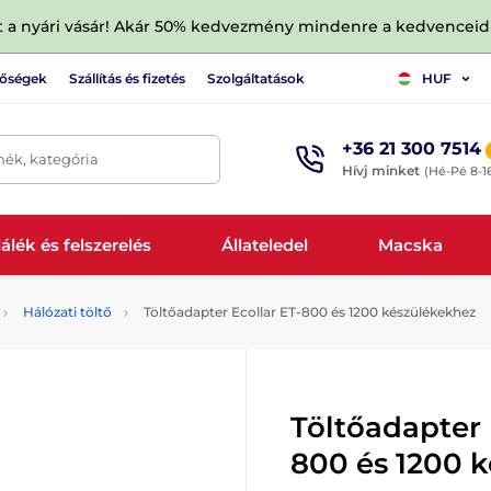
tt a nyári vásár! Akár 50% kedvezmény mindenre a kedvencei
tőségek
Szállítás és fizetés
Szolgáltatások
HUF
+36 21 300 7514
mék, kategória
Hívj minket
(Hé-Pé 8-1
álék és felszerelés
Állateledel
Macska
Hálózati töltő
Töltőadapter Ecollar ET-800 és 1200 készülékekhez
Töltőadapter 
800 és 1200 