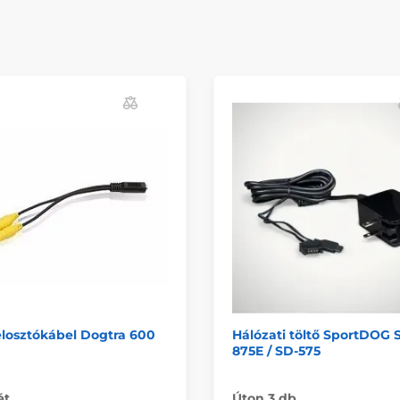
elosztókábel Dogtra 600
Hálózati töltő SportDOG 
875E / SD-575
ét
Úton 3 db