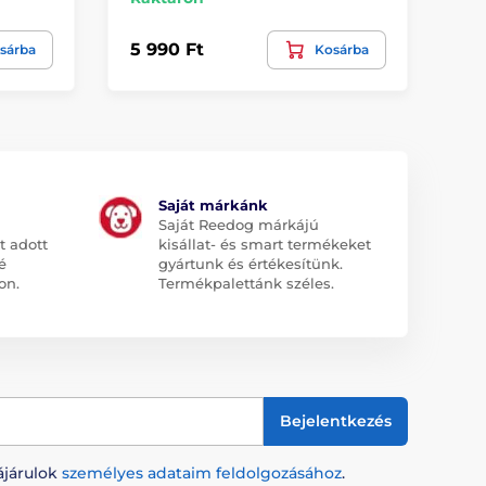
4 9
5 990 Ft
sárba
Kosárba
2 
Saját márkánk
Saját Reedog márkájú
t adott
kisállat- és smart termékeket
é
gyártunk és értékesítünk.
on.
Termékpalettánk széles.
Bejelentkezés
ájárulok
személyes adataim feldolgozásához
.