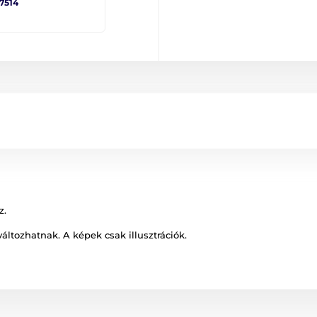
 7514
z.
változhatnak. A képek csak illusztrációk.