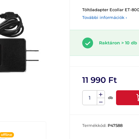
Töltőadapter Ecollar ET-80
További információk ›
Raktáron > 10 db
11 990 Ft
db
Termékkód:
P47588
offline