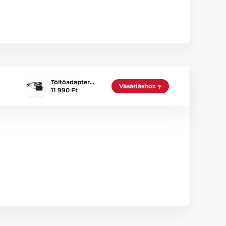
Töltőadapter…
Vásárláshoz
11 990 Ft