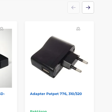
K
SD-
Adapter Patpet 776, 310/320
Du
Ae
Ra
Raktáron