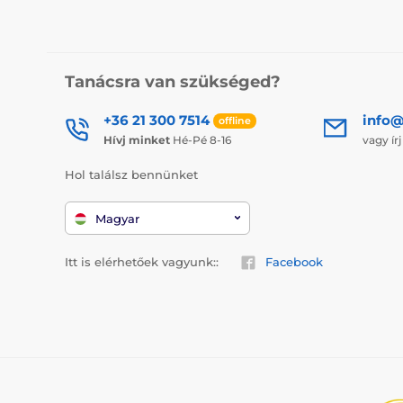
Tanácsra van szükséged?
+36 21 300 7514
info@
offline
Hívj minket
Hé-Pé 8-16
vagy ír
Hol találsz bennünket
Magyar
Itt is elérhetőek vagyunk::
Facebook