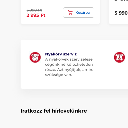
5 990 Ft
Kosárba
5 990
2 995 Ft
Nyakörv szerviz
A nyakörvek szervizelése
cégünk nélkülözhetetlen
része. Azt nyújtjuk, amire
szüksége van.
Iratkozz fel hírlevelünkre