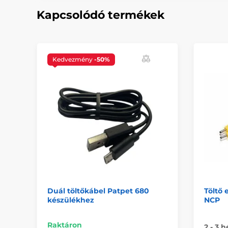
Kapcsolódó termékek
Kedvezmény
-50%
Duál töltőkábel Patpet 680
Töltő 
készülékhez
NCP
Raktáron
2 - 3 h