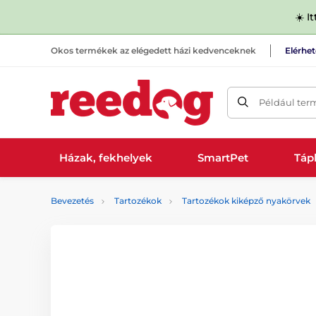
☀️ I
Okos termékek az elégedett házi kedvenceknek
Elérhe
Például ter
Házak, fekhelyek
SmartPet
Tápl
Bevezetés
Tartozékok
Tartozékok kiképző nyakörvek