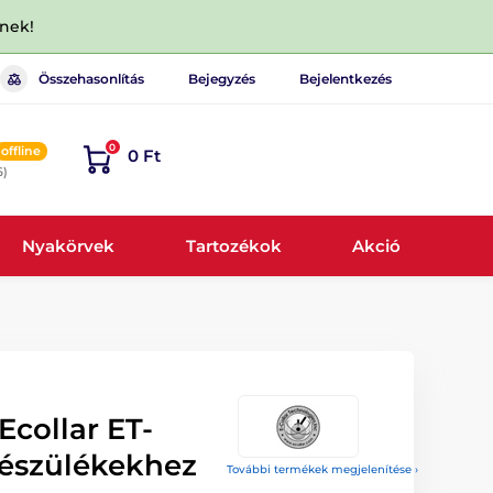
dnek!
Összehasonlítás
Bejegyzés
Bejelentkezés
0
offline
0 Ft
6)
Nyakörvek
Tartozékok
Akció
Ecollar ET-
készülékekhez
További termékek megjelenítése ›