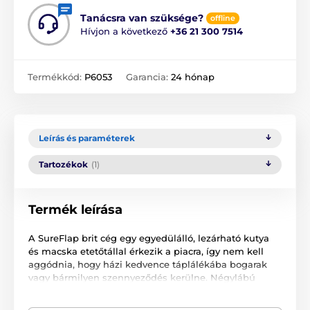
Tanácsra van szüksége?
offline
Hívjon a következő
+36 21 300 7514
Termékkód:
P6053
Garancia:
24 hónap
Leírás és paraméterek
Tartozékok
(1)
Termék leírása
A SureFlap brit cég egy egyedülálló, lezárható kutya
és macska etetőtállal érkezik a piacra, így nem kell
aggódnia, hogy házi kedvence táplálékába bogarak
vagy bármilyen szennyeződés kerülne. Négylábú
barátja bármikor hozzáférhet az állandóan friss és
tiszta tápanyaghoz. A biztonságosan lezárt