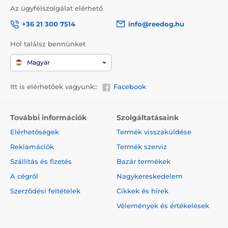
Az ügyfélszolgálat elérhető
+36 21 300 7514
info@reedog.hu
Hol találsz bennünket
Magyar
Itt is elérhetőek vagyunk::
Facebook
A termék előnyei:
További információk
Szolgáltatásaink
Elérhetőségek
Termék visszaküldése
ízletesen és frissen tartja az ételt
Reklamációk
Termék szerviz
alkalmas kutyák és macskák számára
Szállítás és fizetés
Bazár termékek
minőségi anyag és kidolgozás
A cégről
Nagykereskedelem
hosszú elem-élettartam
Szerződési feltételek
Cikkek és hírek
Vélemények és értékelések
A termék hátrányai: