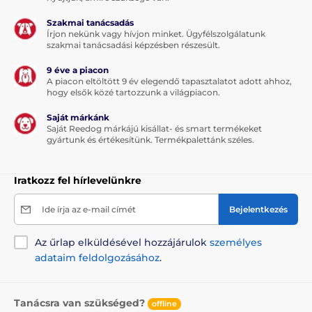
Szakmai tanácsadás
Írjon nekünk vagy hívjon minket. Ügyfélszolgálatunk
szakmai tanácsadási képzésben részesült.
9 éve a piacon
A piacon eltöltött 9 év elegendő tapasztalatot adott ahhoz,
hogy elsők közé tartozzunk a világpiacon.
Modern design
Saját márkánk
Saját Reedog márkájú kisállat- és smart termékeket
Kiváló minőségű termék, mely a modern designnak
gyártunk és értékesítünk. Termékpalettánk széles.
köszönhetően tökéletesen beilleszkedik lakása vagy
otthona környezetébe. A csomag egy szürke tálat
tartalmaz, de más színváltozatban is kapható.
Iratkozz fel hírlevelünkre
Amennyiben több háziállattal rendelkezne,
könnyedén megkülönböztethető, hogy kihez tartozik a
Ide írja az e-mail címét
Bejelentkezés
tál. Választhat
Single
és
Split
etetőtálak közül.
Az űrlap elküldésével hozzájárulok
személyes
adataim feldolgozásához
.
Tanácsra van szükséged?
offline