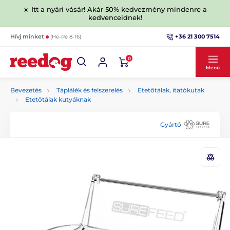
☀️ Itt a nyári vásár! Akár 50% kedvezmény mindenre a
kedvenceidnek!
+36 21 300 7514
Hívj minket
(Hé-Pé 8-16)
0
Menü
Bevezetés
Táplálék és felszerelés
Etetőtálak, itatókutak
Etetőtálak kutyáknak
Gyártó