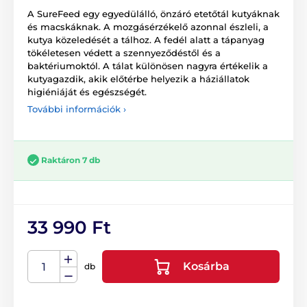
A SureFeed egy egyedülálló, önzáró etetőtál kutyáknak
és macskáknak. A mozgásérzékelő azonnal észleli, a
kutya közeledését a tálhoz. A fedél alatt a tápanyag
tökéletesen védett a szennyeződéstől és a
baktériumoktól. A tálat különösen nagyra értékelik a
kutyagazdik, akik előtérbe helyezik a háziállatok
higiéniáját és egészségét.
További információk ›
Raktáron 7 db
33 990 Ft
Kosárba
db