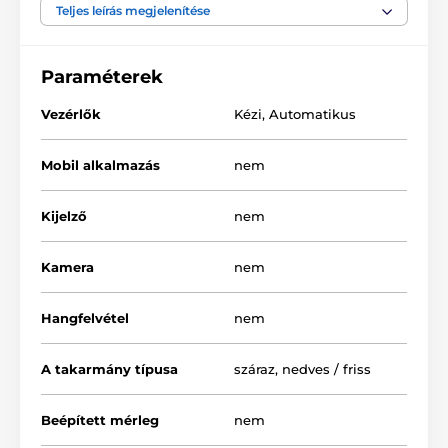
etetőtálban hosszan tartó friss és finom eledelt
Teljes leírás megjelenítése
biztosíthat házi kedvencének.
Paraméterek
Vezérlők
Kézi
,
Automatikus
Mobil alkalmazás
nem
Kijelző
nem
Kamera
nem
Hangfelvétel
nem
A takarmány típusa
száraz
,
nedves / friss
Beépített mérleg
nem