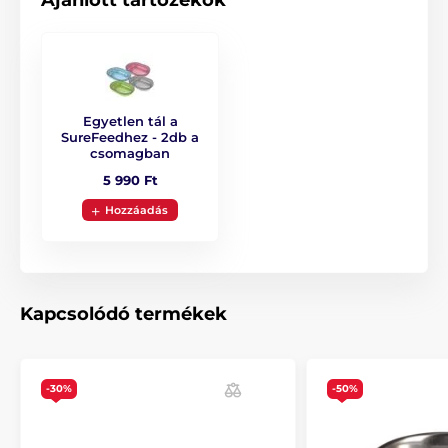
Ajánlott tartozékok
marad és a szagok is zárva maradnak.
Egyedi design
- a tál nagyon modern, és csodálatos
otthoni kiegészítőként is szolgál. Az egyes
etetőtálak számos színváltozatban állnak
rendelkezésre.
Egyetlen tál a
SureFeedhez - 2db a
csomagban
5 990 Ft
Hozzáadás
Kapcsolódó termékek
-30%
-50%
Hogyan működik a SureFeed tál?