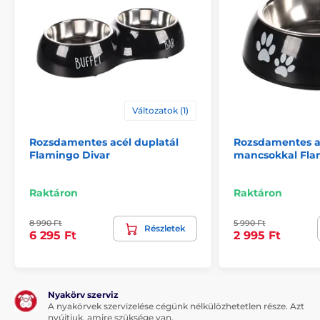
A tál 4 db elemre működik, melyek élettartama akár 6
hónap. Az etetőtál egy mozgásérzékelővel lett ellátva.
A mozgásérzékelő felismeri a macska vagy a kutya
jelenlétét és automatikusan megnyitja a zárófedelet.
Miután az állat távolodik, a fedél ismét lezáródik. A
készülék automatikusan működik, azonban szükség
esetén, egy speciális gomb megnyomásával,
manuálisan is vezérelhető. Nem kell aggódnia, hogy
Változatok (1)
házi kedvence nem tanulja meg a tál használatát. A
képzési program segítségével fokozatosan megszokja
Rozsdamentes acél duplatál
Rozsdamentes ac
és használata kényelmes lesz az Ön, valamint
Flamingo Divar
mancsokkal Fla
négylábú barátja számára is.
Raktáron
Raktáron
8 990 Ft
5 990 Ft
Részletek
6 295 Ft
2 995 Ft
Nyakörv szerviz
A nyakörvek szervizelése cégünk nélkülözhetetlen része. Azt
nyújtjuk, amire szüksége van.