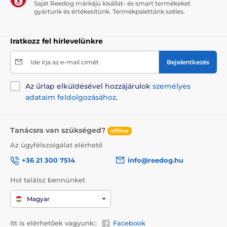
Saját Reedog márkájú kisállat- és smart termékeket
gyártunk és értékesítünk. Termékpalettánk széles.
Iratkozz fel hírlevelünkre
Ide írja az e-mail címét
Bejelentkezés
Az űrlap elküldésével hozzájárulok
személyes
adataim feldolgozásához
.
Tanácsra van szükséged?
offline
Az ügyfélszolgálat elérhető
+36 21 300 7514
info@reedog.hu
Hol találsz bennünket
Magyar
Itt is elérhetőek vagyunk::
Facebook