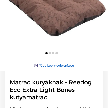
Több kép megjelenítése
Matrac kutyáknak - Reedog
Eco Extra Light Bones
kutyamatrac
A Reedog kutyamatrac kényelmes és puha fekhelyet