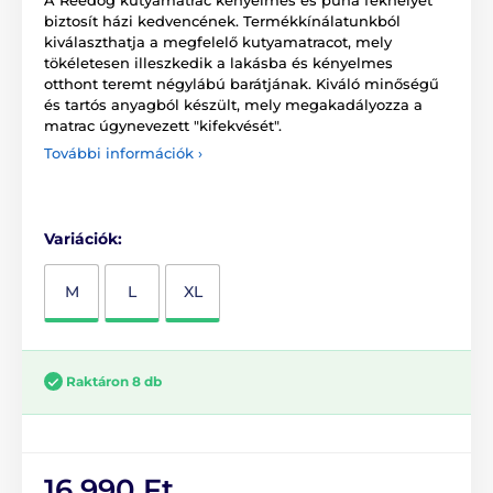
biztosít házi kedvencének. Termékkínálatunkból
kiválaszthatja a megfelelő kutyamatracot, mely
tökéletesen illeszkedik a lakásba és kényelmes
otthont teremt négylábú barátjának. Kiváló minőségű
és tartós anyagból készült, mely megakadályozza a
matrac úgynevezett "kifekvését".
További információk ›
Variációk:
M
L
XL
Raktáron 8 db
16 990 Ft