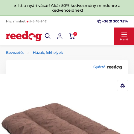
☀️ Itt a nyári vásár! Akár 50% kedvezmény mindenre a
kedvenceidnek!
+36 21 300 7514
Hívj minket
(Hé-Pé 8-16)
0
Menü
Bevezetés
Házak, fekhelyek
Gyártó