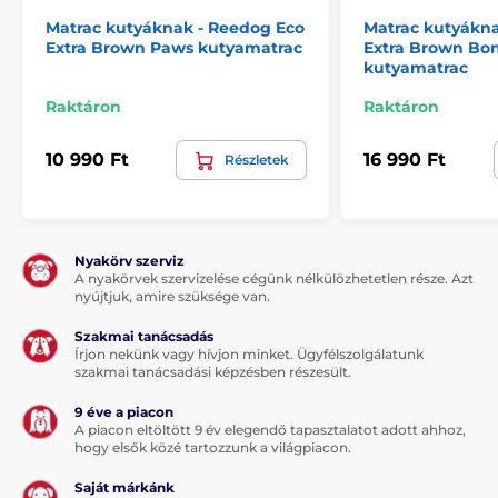
Reedog kutyamatrac
Matrac kutyáknak - Reedog Eco
Matrac kutyákna
Extra Brown Paws kutyamatrac
Extra Brown Bo
kutyamatrac
Megjegyzés: A kép csak illusztráció.
Raktáron
Raktáron
A műszaki specifikációk előzetes értesítés nélkül
változhatnak. A képek csak illusztrációk.
10 990 Ft
16 990 Ft
Részletek
A termék a következő kategóriákba sorolt
Házak, fekhelyek
Matracok
Nyakörv szerviz
A nyakörvek szervizelése cégünk nélkülözhetetlen része. Azt
Kistestű kutyáknak
nyújtjuk, amire szüksége van.
Közepes testű kutyáknak
Szakmai tanácsadás
Írjon nekünk vagy hívjon minket. Ügyfélszolgálatunk
szakmai tanácsadási képzésben részesült.
Nagytestű kutyáknak
9 éve a piacon
A piacon eltöltött 9 év elegendő tapasztalatot adott ahhoz,
hogy elsők közé tartozzunk a világpiacon.
Saját márkánk