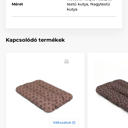
eltérhetnek.)
Méret
testű kutya
,
Nagytestű
kutya
Kapcsolódó termékek
A termék előnyei:
minőségi és tartós anyag
mosható
A termék hátrányai:
nincs
A csomag tartalma:
Változatok (1)