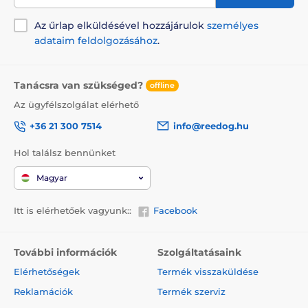
Az űrlap elküldésével hozzájárulok
személyes
adataim feldolgozásához
.
Tanácsra van szükséged?
offline
Az ügyfélszolgálat elérhető
+36 21 300 7514
info@reedog.hu
Hol találsz bennünket
Magyar
Itt is elérhetőek vagyunk::
Facebook
További információk
Szolgáltatásaink
Elérhetőségek
Termék visszaküldése
Reklamációk
Termék szerviz