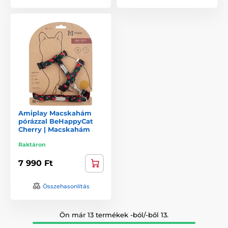
Amiplay Macskahám
pórázzal BeHappyCat
Cherry | Macskahám
Raktáron
7 990 Ft
Összehasonlítás
Ön már 13 termékek -ból/-ből 13.