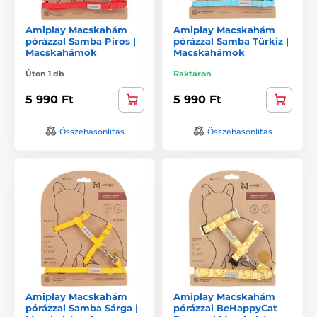
Amiplay Macskahám
Amiplay Macskahám
pórázzal Samba Piros |
pórázzal Samba Türkiz |
Macskahámok
Macskahámok
Úton 1 db
Raktáron
5 990 Ft
5 990 Ft
Összehasonlítás
Összehasonlítás
Amiplay Macskahám
Amiplay Macskahám
pórázzal Samba Sárga |
pórázzal BeHappyCat