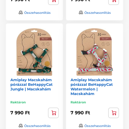
Összehasonlítás
Összehasonlítás
Amiplay Macskahám
Amiplay Macskahám
pórázzal BeHappyCat
pórázzal BeHappyCat
Jungle | Macskahám
Watermelon |
Macskahám
Raktáron
Raktáron
7 990 Ft
7 990 Ft
Összehasonlítás
Összehasonlítás