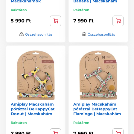
Macskahámok
Banana | Macskahám
Raktáron
Raktáron
5 990 Ft
7 990 Ft
Összehasonlítás
Összehasonlítás
Amiplay Macskahám
Amiplay Macskahám
pórázzal BeHappyCat
pórázzal BeHappyCat
Donut | Macskahám
Flamingo | Macskahám
Raktáron
Raktáron
7 990 Ft
7 990 Ft