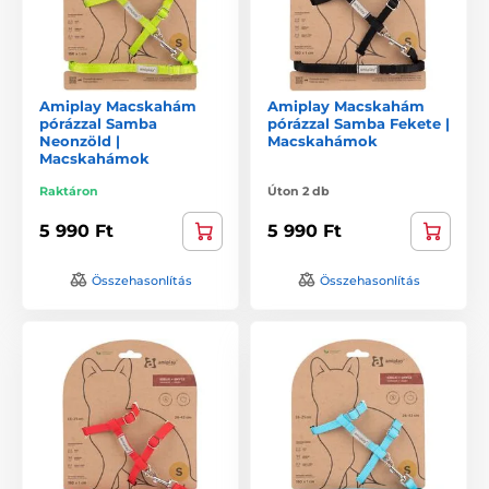
Amiplay Macskahám
Amiplay Macskahám
pórázzal Samba
pórázzal Samba Fekete |
Neonzöld |
Macskahámok
Macskahámok
Raktáron
Úton 2 db
5 990 Ft
5 990 Ft
Összehasonlítás
Összehasonlítás