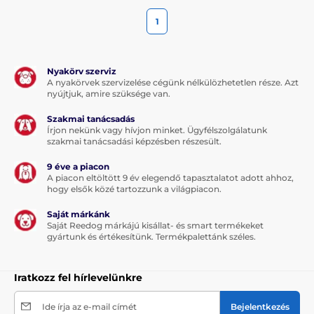
1
Nyakörv szerviz
A nyakörvek szervizelése cégünk nélkülözhetetlen része. Azt
nyújtjuk, amire szüksége van.
Szakmai tanácsadás
Írjon nekünk vagy hívjon minket. Ügyfélszolgálatunk
szakmai tanácsadási képzésben részesült.
9 éve a piacon
A piacon eltöltött 9 év elegendő tapasztalatot adott ahhoz,
hogy elsők közé tartozzunk a világpiacon.
Saját márkánk
Saját Reedog márkájú kisállat- és smart termékeket
gyártunk és értékesítünk. Termékpalettánk széles.
Iratkozz fel hírlevelünkre
Ide írja az e-mail címét
Bejelentkezés