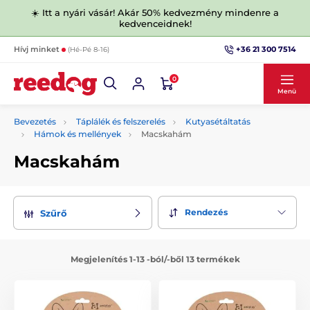
☀️ Itt a nyári vásár! Akár 50% kedvezmény mindenre a
kedvenceidnek!
+36 21 300 7514
Hívj minket
(Hé-Pé 8-16)
0
Menü
Bevezetés
Táplálék és felszerelés
Kutyasétáltatás
Hámok és mellények
Macskahám
Macskahám
Rendezés
Szűrő
Megjelenítés 1-13 -ból/-ből 13 termékek