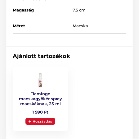
Magasság
7,5 cm
Méret
Macska
Ajánlott tartozékok
Flamingo
macskagyökér spray
macskáknak, 25 ml
Méretei: 42 x 20 x 7 cm
1 990 Ft
Hozzáadás
A termék előnyei: