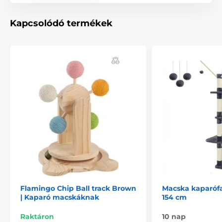
Hosszú élettartam
Kiegészítő a kaparófákhoz
Kapcsolódó termékek
Újrahasznosítható hullámkartonból készült
Macskamentát tartalmaz
Hullám alak
A termék hátrányai:
nincs
A csomag tartalma:
Macskakaparó Flamingo Mawimbi
Egy zacskó macskamenta
Megjegyzés: A kép csak illusztráció.
Flamingo Chip Ball track Brown
Macska kaparófa
A műszaki specifikációk előzetes értesítés nélkül
| Kaparó macskáknak
154 cm
változhatnak. A képek csak illusztrációk.
Raktáron
10 nap