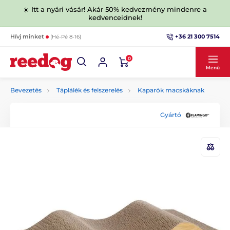
☀️ Itt a nyári vásár! Akár 50% kedvezmény mindenre a
kedvenceidnek!
+36 21 300 7514
Hívj minket
(Hé-Pé 8-16)
0
Menü
Bevezetés
Táplálék és felszerelés
Kaparók macskáknak
Gyártó