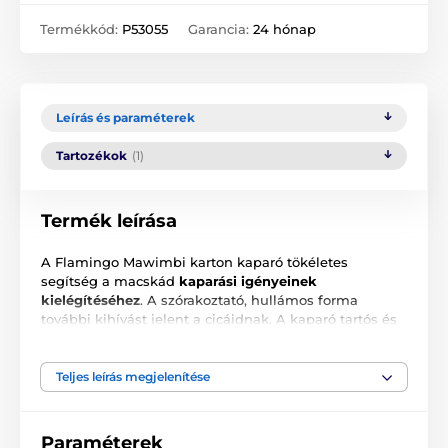
Termékkód:
P53055
Garancia:
24 hónap
Leírás és paraméterek
Tartozékok
(1)
Termék leírása
A Flamingo Mawimbi karton kaparó tökéletes
segítség a macskád
kaparási igényeinek
kielégítéséhez
. A szórakoztató, hullámos forma
további kihívást jelent a cicáidnak. A kaparó tartós és
stabil,
része a macskamenta is
, amely a kaparó
oszlop belsejében marad, és kifejezetten a macskád
játékos kaparására csábít.
Teljes leírás megjelenítése
Paraméterek