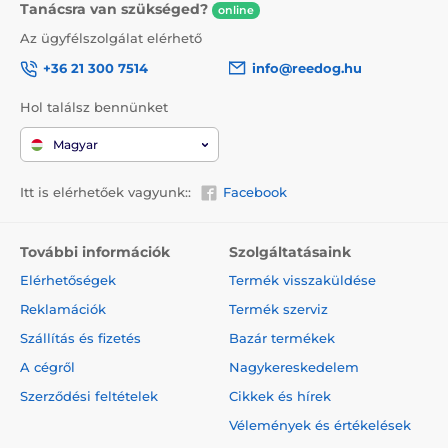
Tanácsra van szükséged?
online
Az ügyfélszolgálat elérhető
+36 21 300 7514
info@reedog.hu
Hol találsz bennünket
Magyar
Itt is elérhetőek vagyunk::
Facebook
További információk
Szolgáltatásaink
Elérhetőségek
Termék visszaküldése
Reklamációk
Termék szerviz
Szállítás és fizetés
Bazár termékek
A cégről
Nagykereskedelem
Szerződési feltételek
Cikkek és hírek
Vélemények és értékelések