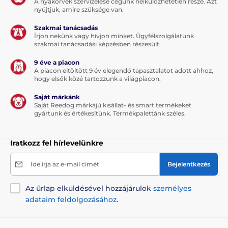
Macskáknak
Kaparók macskáknak
A nyakörvek szervizelése cégünk nélkülözhetetlen része. Azt
nyújtjuk, amire szüksége van.
Nagy 150 cm felett
Kaparófák
Szakmai tanácsadás
Macska
Írjon nekünk vagy hívjon minket. Ügyfélszolgálatunk
szakmai tanácsadási képzésben részesült.
9 éve a piacon
A piacon eltöltött 9 év elegendő tapasztalatot adott ahhoz,
hogy elsők közé tartozzunk a világpiacon.
Saját márkánk
Saját Reedog márkájú kisállat- és smart termékeket
gyártunk és értékesítünk. Termékpalettánk széles.
Iratkozz fel hírlevelünkre
Ide írja az e-mail címét
Bejelentkezés
Az űrlap elküldésével hozzájárulok
személyes
adataim feldolgozásához
.