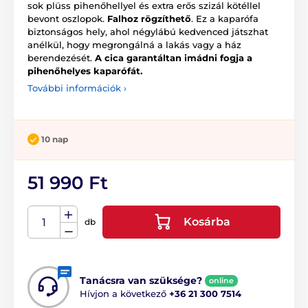
sok plüss pihenőhellyel és extra erős szizál kötéllel
bevont oszlopok.
Falhoz rögzíthető
. Ez a kaparófa
biztonságos hely, ahol négylábú kedvenced játszhat
anélkül, hogy megrongálná a lakás vagy a ház
berendezését.
A cica garantáltan imádni fogja a
pihenőhelyes kaparófát.
További információk ›
10 nap
51 990 Ft
Kosárba
db
Tanácsra van szüksége?
online
Hívjon a következő
+36 21 300 7514