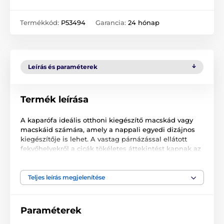
Termékkód:
P53494
Garancia:
24 hónap
Leírás és paraméterek
Termék leírása
A kaparófa ideális otthoni kiegészítő macskád vagy
macskáid számára, amely a nappali egyedi dizájnos
kiegészítője is lehet. A vastag párnázással ellátott
fekvőhelyekről a cicák tökéletes áttekintést kapnak az
eseményekről. A pihenőhelyek, az ágyak és a házikók
különböző magasságban lettek elhelyezve, így a
kaparófa ideális kiscicák és idősebb macskák számára
Teljes leírás megjelenítése
is. A papírcsövek szizál-kötéllel lettek bevonva. A
kaparófa nagyon könnyen összeszerelhető.
Paraméterek
Többszintes ház macskák számára, amely nem csak
kaparófaként szolgál. Függőágy, széles emelvények,