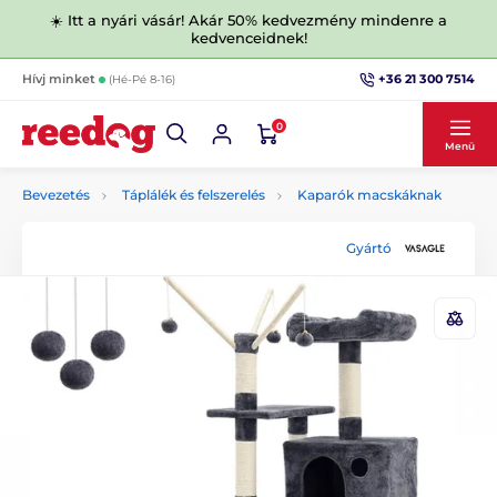
☀️ Itt a nyári vásár! Akár 50% kedvezmény mindenre a
kedvenceidnek!
+36 21 300 7514
Hívj minket
(Hé-Pé 8-16)
0
Menü
Bevezetés
Táplálék és felszerelés
Kaparók macskáknak
Gyártó