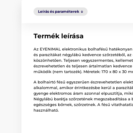
Leírás és paraméterek
Termék leírása
Az EYENIMAL elektronikus bolhafésű hatékonyan é
és parazitákat négylábú kedvence szőrzetéből, az
köszönhetően. Teljesen vegyszermentes, kellemetl
észrevehetetlen és teljesen ártalmatlan kedvenc
működik (nem tartozék). Méretek: 170 x 80 x 30 m
A bolhairtó fésű egyszerűen észrevehetetlen ele
alkalommal, amikor érintkezésbe kerül a paraziták
gyenge elektromos áram azonnal elpusztítja, mik
Négylábú barátja szőrzetének megszabadítása a bo
egészséges bőrnek, szőrzetnek. A fésű vitathatatl
használható.