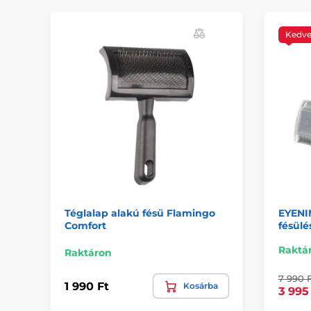
Kedv
Téglalap alakú fésű Flamingo
EYENI
Comfort
fésülé
Raktá
Raktáron
7 990 F
1 990 Ft
Kosárba
3 995