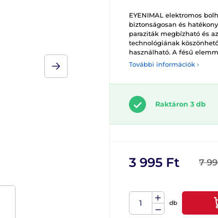
EYENIMAL elektromos bolh
biztonságosan és hatékonyan
paraziták megbízható és az
technológiának köszönhető
használható. A fésű elemm
További információk ›
Raktáron 3 db
3 995 Ft
7 99
db