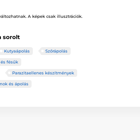
változhatnak. A képek csak illusztrációk.
 sorolt
Kutyaápolás
Szőrápolás
 és fésűk
Parazitaellenes készítmények
ok és ápolás