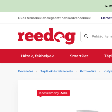
☀️ I
Okos termékek az elégedett házi kedvenceknek
Elérhe
Például ter
Házak, fekhelyek
SmartPet
Tápl
Bevezetés
Táplálék és felszerelés
Kozmetika
Kuty
Kedvezmény
-50%