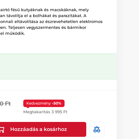
airtó fésű kutyáknak és macskáknak, mely
 távolítja el a bolhákat és parazitákat. A
onnali eltávolítása az észrevehetetlen elektromos
en. Teljesen vegyszermentes és bármikor
el működik.
0 Ft
Kedvezmény
-50%
Megtakarítás 3 995 Ft
Hozzáadás a kosárhoz