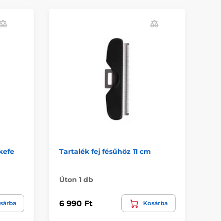
K
kefe
Tartalék fej fésűhöz 11 cm
Pe
Ra
Úton 1 db
2 9
6 990 Ft
sárba
Kosárba
1 