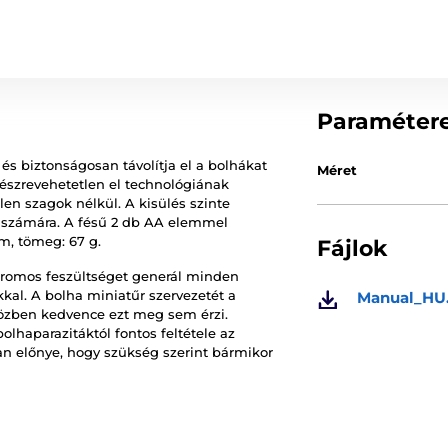
Paraméter
s biztonságosan távolítja el a bolhákat
Méret
 észrevehetetlen el technológiának
en szagok nélkül. A kisülés szinte
e számára. A fésű 2 db AA elemmel
m, tömeg: 67 g.
Fájlok
ktromos feszültséget generál minden
kal. A bolha miniatűr szervezetét a
Manual_HU
özben kedvence ezt meg sem érzi.
lhaparazitáktól fontos feltétele az
an előnye, hogy szükség szerint bármikor