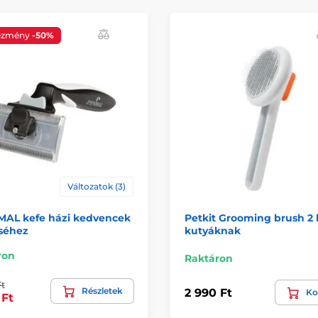
ezmény
-50%
Változatok (3)
MAL kefe házi kedvencek
Petkit Grooming brush 2 
séhez
kutyáknak
ron
Raktáron
t
Részletek
2 990 Ft
Ko
 Ft