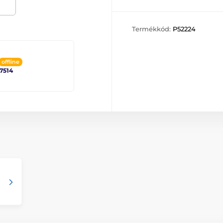
Termékkód:
P52224
offline
 7514