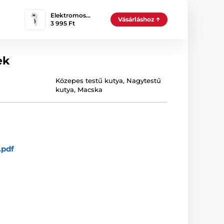
Elektromos…
Vásárláshoz
3 995 Ft
ek
Közepes testű kutya
,
Nagytestű
kutya
,
Macska
.pdf