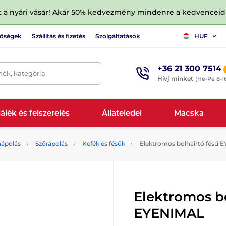
tt a nyári vásár! Akár 50% kedvezmény mindenre a kedvencei
tőségek
Szállítás és fizetés
Szolgáltatások
HUF
+36 21 300 7514
mék, kategória
Hívj minket
(Hé-Pé 8-1
álék és felszerelés
Állateledel
Macska
aápolás
Szőrápolás
Kefék és fésűk
Elektromos bolhairtó fésű 
Elektromos bo
EYENIMAL