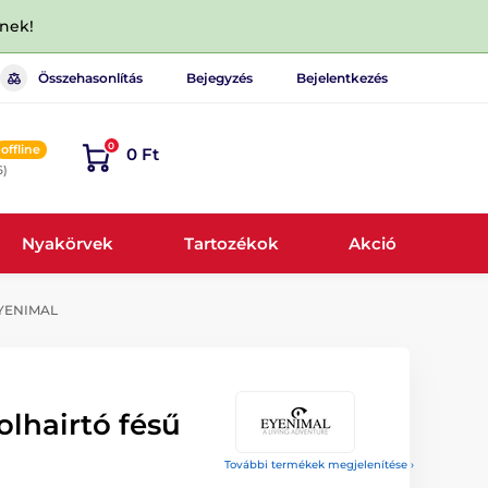
dnek!
Összehasonlítás
Bejegyzés
Bejelentkezés
0
offline
0 Ft
6)
Nyakörvek
Tartozékok
Akció
EYENIMAL
lhairtó fésű
További termékek megjelenítése ›