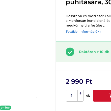
puhítására, 3
Hosszabb és rövid szőrű ál
a Menforsan kondicionálót h
megkönnyíti a fésülést.
További információk ›
Raktáron > 10 db
2 990 Ft
db
online