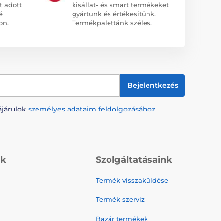
t adott
kisállat- és smart termékeket
é
gyártunk és értékesítünk.
on.
Termékpalettánk széles.
Bejelentkezés
ájárulok
személyes adataim feldolgozásához
.
ók
Szolgáltatásaink
Termék visszaküldése
Termék szerviz
Bazár termékek