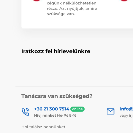
cégünk nélkülözhetetlen
része. Azt nyújtjuk, amire
szüksége van.
Iratkozz fel hírlevelünkre
Tanácsra van szükséged?
+36 21 300 7514
info@
online
Hívj minket
Hé-Pé 8-16
vagy ír
Hol találsz bennünket