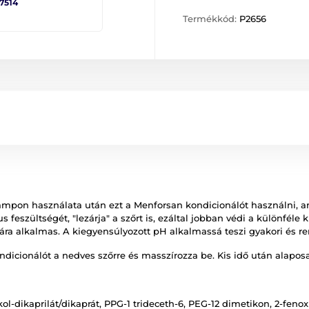
 7514
Termékkód:
P2656
sampon használata után ezt a Menforsan kondicionálót használni, am
kus feszültségét, "lezárja" a szőrt is, ezáltal jobban védi a különfél
a alkalmas. A kiegyensúlyozott pH alkalmassá teszi gyakori és re
icionálót a nedves szőrre és masszírozza be. Kis idő után alaposan
ol-dikaprilát/dikaprát, PPG-1 trideceth-6, PEG-12 dimetikon, 2-fenoxi