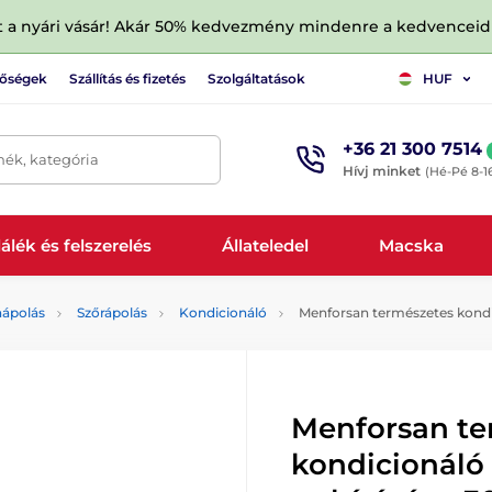
tt a nyári vásár! Akár 50% kedvezmény mindenre a kedvencei
tőségek
Szállítás és fizetés
Szolgáltatások
HUF
+36 21 300 7514
mék, kategória
Hívj minket
(Hé-Pé 8-1
álék és felszerelés
Állateledel
Macska
aápolás
Szőrápolás
Kondicionáló
Menforsan természetes kondic
Menforsan te
kondicionáló 