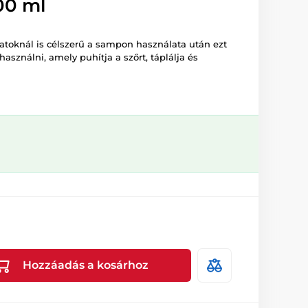
00 ml
latoknál is célszerű a sampon használata után ezt
asználni, amely puhítja a szőrt, táplálja és
Hozzáadás a kosárhoz