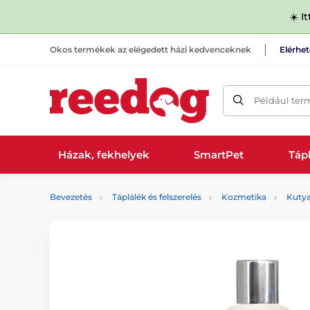
☀️ I
Okos termékek az elégedett házi kedvenceknek
Elérhe
Például ter
Házak, fekhelyek
SmartPet
Tápl
Bevezetés
Táplálék és felszerelés
Kozmetika
Kuty