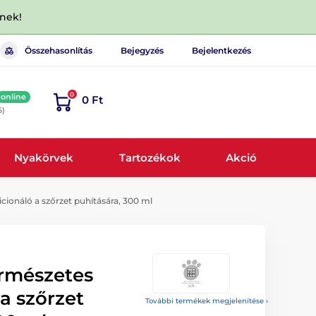
dnek!
Összehasonlítás
Bejegyzés
Bejelentkezés
0
online
0 Ft
6)
Nyakörvek
Tartozékok
Akció
ionáló a szőrzet puhítására, 300 ml
rmészetes
a szőrzet
További termékek megjelenítése ›