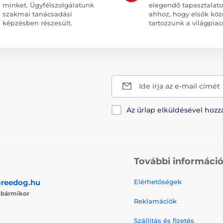
minket. Ügyfélszolgálatunk
elegendő tapasztalato
szakmai tanácsadási
ahhoz, hogy elsők köz
képzésben részesült.
tartozzunk a világpiac
Ide írja az e-mail címét
Az űrlap elküldésével hozz
További informáci
reedog.hu
Elérhetőségek
j
bármikor
Reklamációk
Szállítás és fizetés