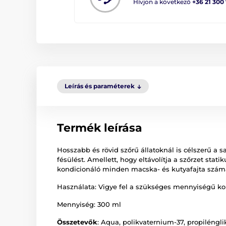
Hívjon a következő
+36 21 300
Leírás és paraméterek
Termék leírása
Hosszabb és rövid szőrű állatoknál is célszerű a 
fésülést. Amellett, hogy eltávolítja a szőrzet stati
kondicionáló minden macska- és kutyafajta számár
Használata: Vigye fel a szükséges mennyiségű kond
Mennyiség: 300 ml
Összetevők
: Aqua, polikvaternium-37, propilénglik