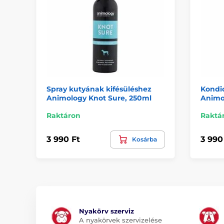
Spray kutyának kifésüléshez
Kondi
Animology Knot Sure, 250ml
Animo
Raktáron
Raktá
3 990 Ft
3 990
Kosárba
Nyakörv szerviz
A nyakörvek szervizelése