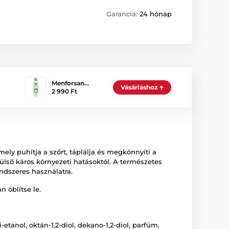
Garancia:
24 hónap
Menforsan…
Vásárláshoz
2 990 Ft
ely puhítja a szőrt, táplálja és megkönnyíti a
e külső káros környezeti hatásoktól. A természetes
ndszeres használatra.
 öblítse le.
-etanol, oktán-1,2-diol, dekano-1,2-diol, parfüm.