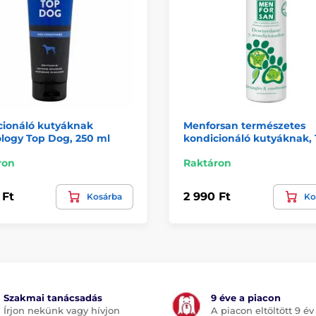
cionáló kutyáknak
Menforsan természetes
logy Top Dog, 250 ml
kondicionáló kutyáknak, 
ron
Raktáron
 Ft
2 990 Ft
Kosárba
Ko
Szakmai tanácsadás
9 éve a piacon
Írjon nekünk vagy hívjon
A piacon eltöltött 9 év