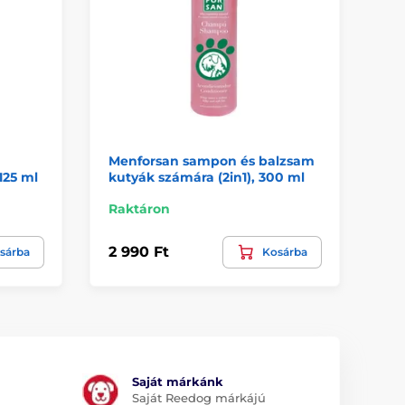
Menforsan sampon és balzsam
125 ml
kutyák számára (2in1), 300 ml
Raktáron
2 990 Ft
sárba
Kosárba
Saját márkánk
Saját Reedog márkájú