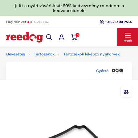
☀️ Itt a nyári vásár! Akár 50% kedvezmény mindenre a
kedvenceidnek!
+36 21 300 7514
Hívj minket
(Hé-Pé 8-16)
0
Menü
Bevezetés
Tartozékok
Tartozékok kiképző nyakörvek
Gyártó