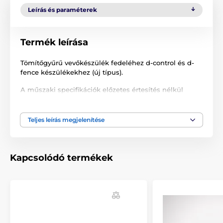
Leírás és paraméterek
Termék leírása
Tömítőgyűrű vevőkészülék fedeléhez d-control és d-
fence készülékekhez (új típus).
A műszaki specifikációk előzetes értesítés nélkül
változhatnak. A képek csak illusztrációk.
Teljes leírás megjelenítése
A termék a következő kategóriákba sorolt
Tartozékok kiképző nyakörvek
Kapcsolódó termékek
Kiegészítők
Tartozékok kerítéshez
Kiegészítők