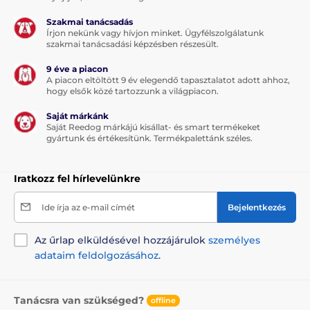
Szakmai tanácsadás
Írjon nekünk vagy hívjon minket. Ügyfélszolgálatunk
szakmai tanácsadási képzésben részesült.
9 éve a piacon
A piacon eltöltött 9 év elegendő tapasztalatot adott ahhoz,
hogy elsők közé tartozzunk a világpiacon.
Saját márkánk
Saját Reedog márkájú kisállat- és smart termékeket
gyártunk és értékesítünk. Termékpalettánk széles.
Iratkozz fel hírlevelünkre
Ide írja az e-mail címét
Bejelentkezés
Az űrlap elküldésével hozzájárulok
személyes
adataim feldolgozásához
.
Tanácsra van szükséged?
offline