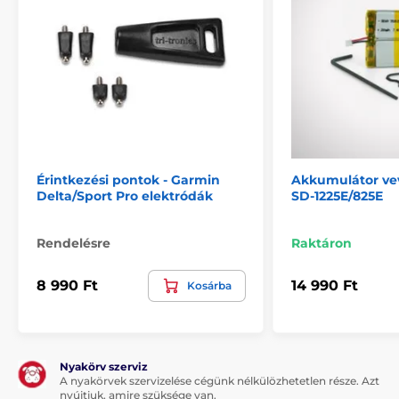
Érintkezési pontok - Garmin
Akkumulátor ve
Delta/Sport Pro elektródák
SD-1225E/825E
Rendelésre
Raktáron
8 990 Ft
14 990 Ft
Kosárba
Nyakörv szerviz
A nyakörvek szervizelése cégünk nélkülözhetetlen része. Azt
nyújtjuk, amire szüksége van.