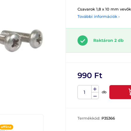
Csavarok 1,8 x 10 mm vevő
További információk ›
Raktáron 2 db
990 Ft
db
Termékkód:
P35366
offline