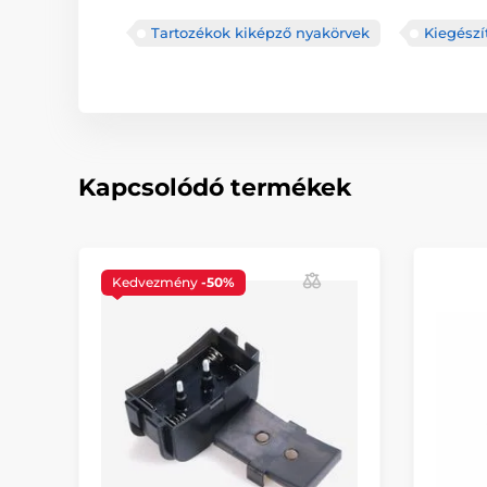
Tartozékok kiképző nyakörvek
Kiegészí
Kapcsolódó termékek
Kedvezmény
-50%