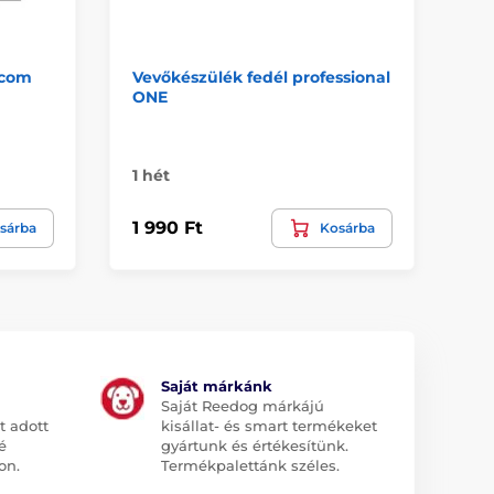
icom
Vevőkészülék fedél professional
Ta
ONE
- 
PE
Ra
1 hét
2 9
1 990 Ft
sárba
Kosárba
2 
Saját márkánk
Saját Reedog márkájú
t adott
kisállat- és smart termékeket
é
gyártunk és értékesítünk.
on.
Termékpalettánk széles.