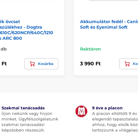
ék övcsat
Akkumulátor fedél - Can
szülékhez - Dogtra
Soft és Eyenimal Soft
610C/620NCP/640C/1210
s ARC 800
 db
Raktáron
 Ft
3 990 Ft
Kosárba
Ko
Szakmai tanácsadás
9 éve a piacon
Írjon nekünk vagy hívjon
A piacon eltöltött 9 év
minket. Ügyfélszolgálatunk
elegendő tapasztalato
szakmai tanácsadási
ahhoz, hogy elsők köz
képzésben részesült.
tartozzunk a világpiac