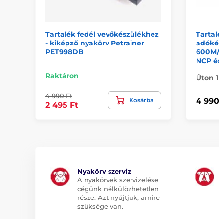
Tartalék fedél vevőkészülékhez
Tartal
- kiképző nyakörv Petrainer
adóké
PET998DB
600M/
NCP é
Raktáron
Úton 1
4 990 Ft
Kosárba
4 990
2 495 Ft
Nyakörv szerviz
A nyakörvek szervizelése
cégünk nélkülözhetetlen
része. Azt nyújtjuk, amire
szüksége van.