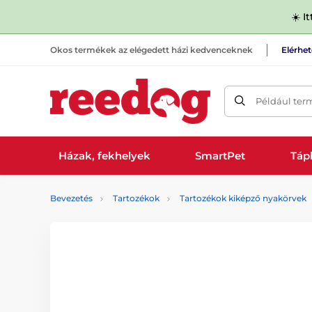
☀️ I
Okos termékek az elégedett házi kedvenceknek
Elérhe
Például ter
Házak, fekhelyek
SmartPet
Tápl
Bevezetés
Tartozékok
Tartozékok kiképző nyakörvek