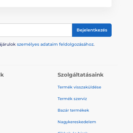
Bejelentkezés
ájárulok
személyes adataim feldolgozásához
.
ók
Szolgáltatásaink
Termék visszaküldése
Termék szerviz
Bazár termékek
Nagykereskedelem