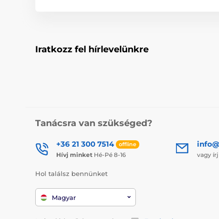
Iratkozz fel hírlevelünkre
Tanácsra van szükséged?
+36 21 300 7514
info@
offline
Hívj minket
Hé-Pé 8-16
vagy ír
Hol találsz bennünket
Magyar