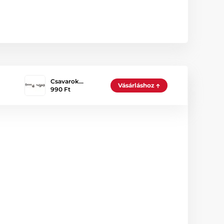
Csavarok…
Vásárláshoz
990 Ft