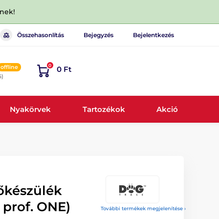
dnek!
Összehasonlítás
Bejegyzés
Bejelentkezés
0
offline
0 Ft
6)
Nyakörvek
Tartozékok
Akció
őkészülék
. prof. ONE)
További termékek megjelenítése ›