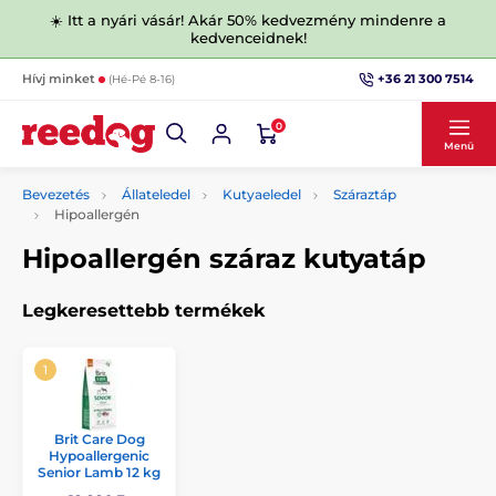
☀️ Itt a nyári vásár! Akár 50% kedvezmény mindenre a
kedvenceidnek!
+36 21 300 7514
Hívj minket
(Hé-Pé 8-16)
0
Menü
Bevezetés
Állateledel
Kutyaeledel
Száraztáp
Hipoallergén
Hipoallergén száraz kutyatáp
Legkeresettebb termékek
Brit Care Dog
Hypoallergenic
Senior Lamb 12 kg