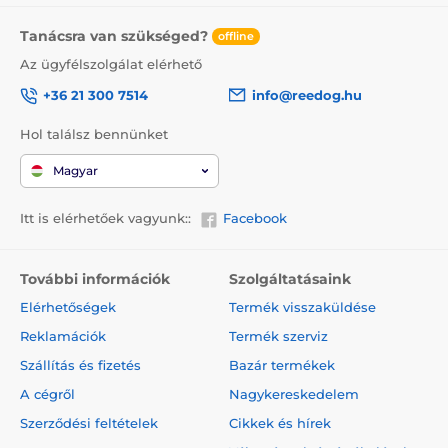
Tanácsra van szükséged?
offline
Az ügyfélszolgálat elérhető
+36 21 300 7514
info@reedog.hu
Hol találsz bennünket
Magyar
Itt is elérhetőek vagyunk::
Facebook
További információk
Szolgáltatásaink
Elérhetőségek
Termék visszaküldése
Reklamációk
Termék szerviz
Szállítás és fizetés
Bazár termékek
A cégről
Nagykereskedelem
Szerződési feltételek
Cikkek és hírek