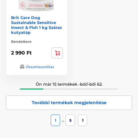
Brit Care Dog
Sustainable Sensitive
Insect & Fish 1 kg Száraz
kutyatáp
Rendelésre
2 990 Ft
Összehasonlítás
Ön már 15 termékek -ból/-ből 62.
További termékek megjelenítése
…
1
5