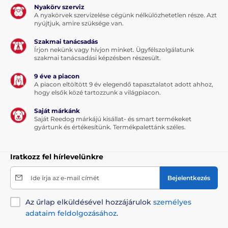
Nyakörv szerviz
A nyakörvek szervizelése cégünk nélkülözhetetlen része. Azt
nyújtjuk, amire szüksége van.
Szakmai tanácsadás
Írjon nekünk vagy hívjon minket. Ügyfélszolgálatunk
szakmai tanácsadási képzésben részesült.
9 éve a piacon
A piacon eltöltött 9 év elegendő tapasztalatot adott ahhoz,
hogy elsők közé tartozzunk a világpiacon.
Saját márkánk
Saját Reedog márkájú kisállat- és smart termékeket
gyártunk és értékesítünk. Termékpalettánk széles.
Iratkozz fel hírlevelünkre
Ide írja az e-mail címét
Bejelentkezés
Az űrlap elküldésével hozzájárulok
személyes
adataim feldolgozásához
.