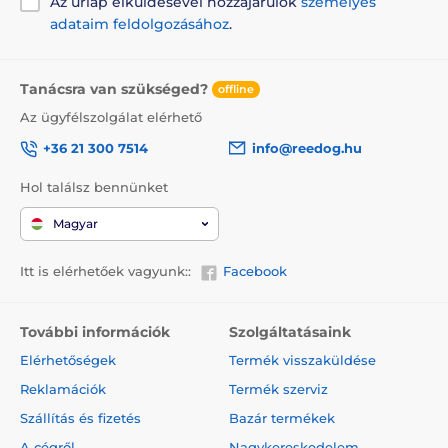
Az űrlap elküldésével hozzájárulok
személyes
adataim feldolgozásához
.
Tanácsra van szükséged?
offline
Az ügyfélszolgálat elérhető
+36 21 300 7514
info@reedog.hu
Hol találsz bennünket
Magyar
Itt is elérhetőek vagyunk::
Facebook
További információk
Szolgáltatásaink
Elérhetőségek
Termék visszaküldése
Reklamációk
Termék szerviz
Szállítás és fizetés
Bazár termékek
A cégről
Nagykereskedelem