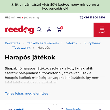
☀️ Itt a nyári vásár! Akár 50% kedvezmény mindenre a
kedvenceidnek!
+36 21 300 7514
Hívj minket
(Hé-Pé 8-16)
0
Menü
Bevezetés
Táplálék és felszerelés
Játékok
Kutyáknak
Típus szerint
Harapós
Harapós játékok
Strapabíró harapós játékok azoknak a kutyáknak, akik
szeretik harapdálással tönkretenni játékaikat. Ezek a
harapós játékok minőségi anyagokból készültek, így nem
talál játékdarabokat a szobában.
Teljes leírás megjelenítése
›
Rendezés
Szűrő