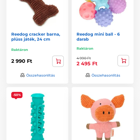
Reedog cracker barna,
Reedog mini ball - 6
plüss játék, 24 cm
darab
Raktáron
Raktáron
4 990 Ft
2 990 Ft
2 495 Ft
Összehasonlítás
Összehasonlítás
-50%