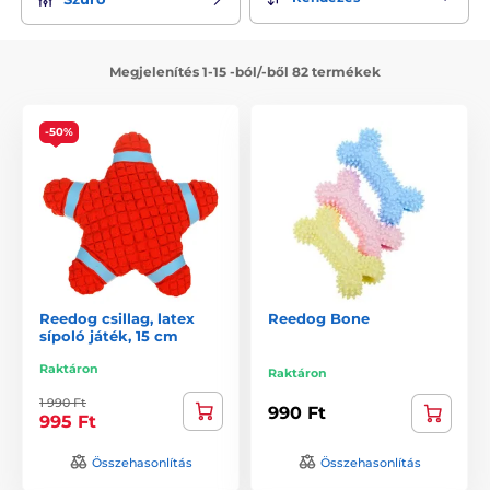
Megjelenítés 1-15 -ból/-ből 82 termékek
-50%
Reedog csillag, latex
Reedog Bone
sípoló játék, 15 cm
Raktáron
Raktáron
1 990 Ft
990 Ft
995 Ft
Összehasonlítás
Összehasonlítás