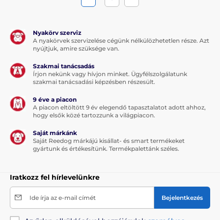
Nyakörv szerviz
A nyakörvek szervizelése cégünk nélkülözhetetlen része. Azt
nyújtjuk, amire szüksége van.
Szakmai tanácsadás
Írjon nekünk vagy hívjon minket. Ügyfélszolgálatunk
szakmai tanácsadási képzésben részesült.
9 éve a piacon
A piacon eltöltött 9 év elegendő tapasztalatot adott ahhoz,
hogy elsők közé tartozzunk a világpiacon.
Saját márkánk
Saját Reedog márkájú kisállat- és smart termékeket
gyártunk és értékesítünk. Termékpalettánk széles.
Iratkozz fel hírlevelünkre
Ide írja az e-mail címét
Bejelentkezés