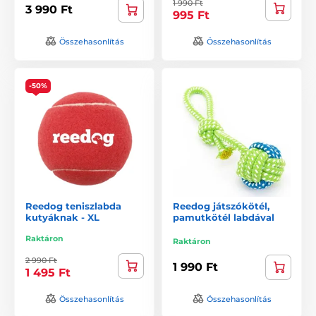
1 990 Ft
3 990 Ft
995 Ft
Összehasonlítás
Összehasonlítás
-50%
Reedog teniszlabda
Reedog játszókötél,
kutyáknak - XL
pamutkötél labdával
Raktáron
Raktáron
2 990 Ft
1 990 Ft
1 495 Ft
Összehasonlítás
Összehasonlítás