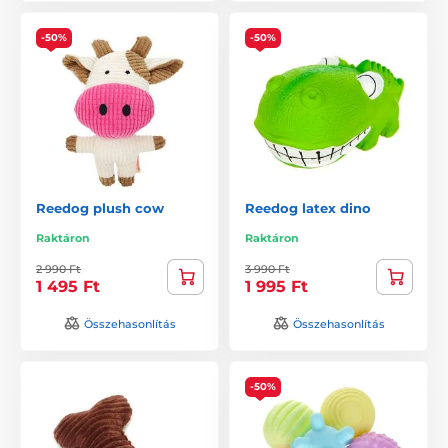
-50%
-50%
Reedog plush cow
Reedog latex dino
Raktáron
Raktáron
2 990 Ft
3 990 Ft
1 495 Ft
1 995 Ft
Összehasonlítás
Összehasonlítás
-50%