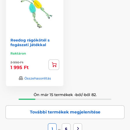
Reedog rágókötél s
fogászati játékkal
Raktáron
3 990 Ft
1 995 Ft
Összehasonlítás
Ön már 15 termékek -ból/-ből 82.
További termékek megjelenítése
…
1
6