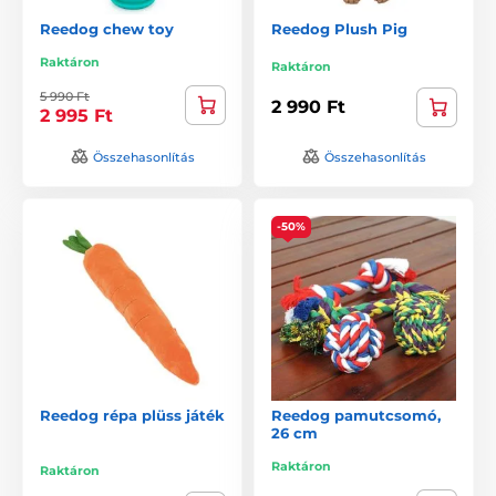
Reedog chew toy
Reedog Plush Pig
Raktáron
Raktáron
5 990 Ft
2 990 Ft
2 995 Ft
Összehasonlítás
Összehasonlítás
-50%
Reedog répa plüss játék
Reedog pamutcsomó,
26 cm
Raktáron
Raktáron