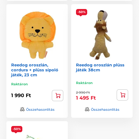
-50%
Reedog oroszlán,
Reedog oroszlán plüss
cordura + plüss sípoló
játék 38cm
játék, 23 cm
Raktáron
Raktáron
2 990 Ft
1 990 Ft
1 495 Ft
Összehasonlítás
Összehasonlítás
-50%