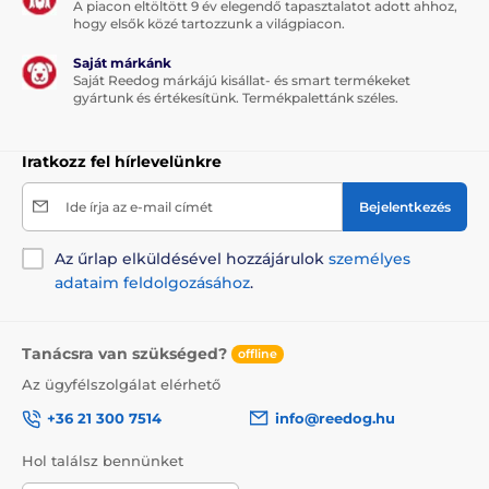
A piacon eltöltött 9 év elegendő tapasztalatot adott ahhoz,
hogy elsők közé tartozzunk a világpiacon.
Saját márkánk
Saját Reedog márkájú kisállat- és smart termékeket
gyártunk és értékesítünk. Termékpalettánk széles.
Iratkozz fel hírlevelünkre
Ide írja az e-mail címét
Bejelentkezés
Az űrlap elküldésével hozzájárulok
személyes
adataim feldolgozásához
.
Tanácsra van szükséged?
offline
Az ügyfélszolgálat elérhető
+36 21 300 7514
info@reedog.hu
Hol találsz bennünket