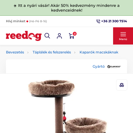
☀️ Itt a nyári vásár! Akár 50% kedvezmény mindenre a
kedvenceidnek!
+36 21 300 7514
Hívj minket
(Hé-Pé 8-16)
0
Menü
Bevezetés
Táplálék és felszerelés
Kaparók macskáknak
Gyártó