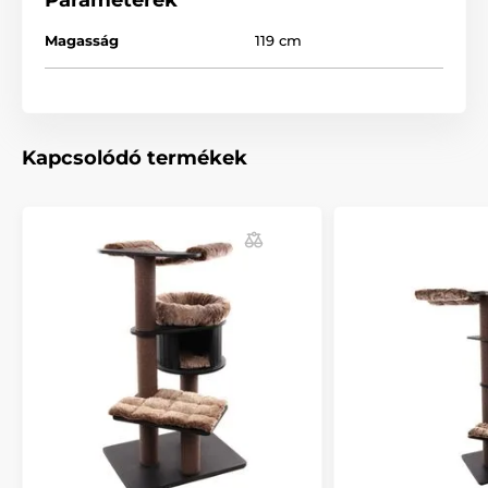
Magasság
119 cm
Kapcsolódó termékek
A fekvőfelületek és a búvóhely
levehető párnákkal
rendelkeznek, amelyeket
puha plüss borít,
így cicád a
lehető legkényelmesebben pihenhet. A levehető
párnák és kosarak tépőzárral biztonságosan
rögzíthetők.
Ideális kombinációja a szórakozásnak, kaparásnak és