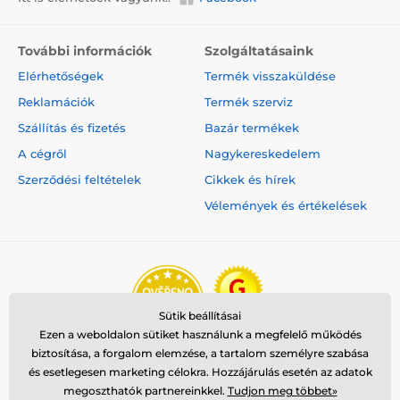
A műszaki specifikációk előzetes értesítés nélkül
változhatnak. A képek csak illusztrációk.
További információk
Szolgáltatásaink
Elérhetőségek
Termék visszaküldése
A termék a következő kategóriákba sorolt
Reklamációk
Termék szerviz
Kaparók macskáknak
Szállítás és fizetés
Bazár termékek
Közepes 100 - 150 cm
Kaparófák
A cégről
Nagykereskedelem
Szerződési feltételek
Cikkek és hírek
Macska
Vélemények és értékelések
Sütik beállításai
Ezen a weboldalon sütiket használunk a megfelelő működés
biztosítása, a forgalom elemzése, a tartalom személyre szabása
és esetlegesen marketing célokra. Hozzájárulás esetén az adatok
megoszthatók partnereinkkel.
Tudjon meg többet»