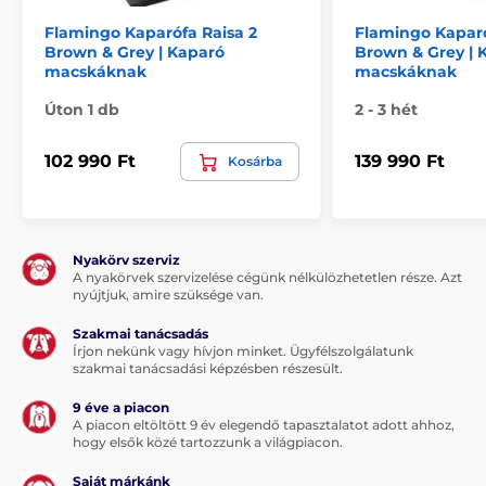
pihenésnek minden macska számára.
Flamingo Kaparófa Raisa 2
Flamingo Kaparó
Brown & Grey | Kaparó
Brown & Grey | 
macskáknak
macskáknak
Úton 1 db
2 - 3 hét
102 990 Ft
139 990 Ft
Kosárba
Nyakörv szerviz
A nyakörvek szervizelése cégünk nélkülözhetetlen része. Azt
nyújtjuk, amire szüksége van.
Szakmai tanácsadás
Írjon nekünk vagy hívjon minket. Ügyfélszolgálatunk
szakmai tanácsadási képzésben részesült.
9 éve a piacon
A piacon eltöltött 9 év elegendő tapasztalatot adott ahhoz,
hogy elsők közé tartozzunk a világpiacon.
Anyag: furnérlemez
Saját márkánk