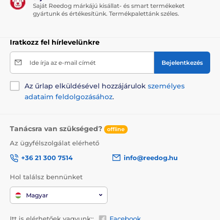
Saját Reedog márkájú kisállat- és smart termékeket
Alaplap vastagsága: 1,8 cm, kaparóoszlop átmérője:
gyártunk és értékesítünk. Termékpalettánk széles.
8,5 cm
Iratkozz fel hírlevelünkre
Előnyök
Ide írja az e-mail címét
Bejelentkezés
Fekvőfelületek és búvóhely levehető párnával
Az űrlap elküldésével hozzájárulok
személyes
A párna és a kosarak puha plüss borítással (460
g/m²)
adataim feldolgozásához
.
A levehető párna és kosarak tépőzárral
biztonságosan rögzíthetők
Tanácsra van szükséged?
offline
Tartozéka egy szórakoztató játék
Az ügyfélszolgálat elérhető
Hátrányok
+36 21 300 7514
info@reedog.hu
Nincs
Hol találsz bennünket
A csomag tartalma
Magyar
Flamingo Kaparófa Raisa 1 Brown & Grey
Itt is elérhetőek vagyunk::
Facebook