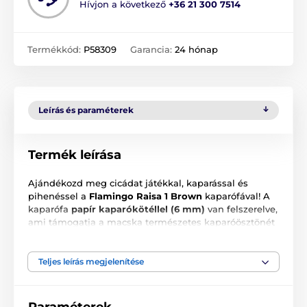
Hívjon a következő
+36 21 300 7514
Termékkód:
P58309
Garancia:
24 hónap
Leírás és paraméterek
Termék leírása
Ajándékozd meg cicádat játékkal, kaparással és
pihenéssel a
Flamingo Raisa 1 Brown
kaparófával! A
kaparófa
papír kaparókötéllel (6 mm)
van felszerelve,
ami támogatja a macska természetes kaparóösztönét
és védi a bútorokat. Tartozéka egy
játék
is, amely
órákra leköti a cicát.
Teljes leírás megjelenítése
Paraméterek