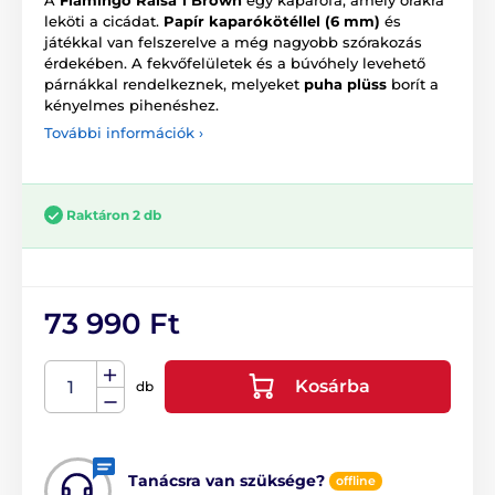
leköti a cicádat.
Papír kaparókötéllel (6 mm)
és
játékkal van felszerelve a még nagyobb szórakozás
érdekében. A fekvőfelületek és a búvóhely levehető
párnákkal rendelkeznek, melyeket
puha plüss
borít a
kényelmes pihenéshez.
További információk ›
Raktáron 2 db
73 990 Ft
Kosárba
db
Tanácsra van szüksége?
offline