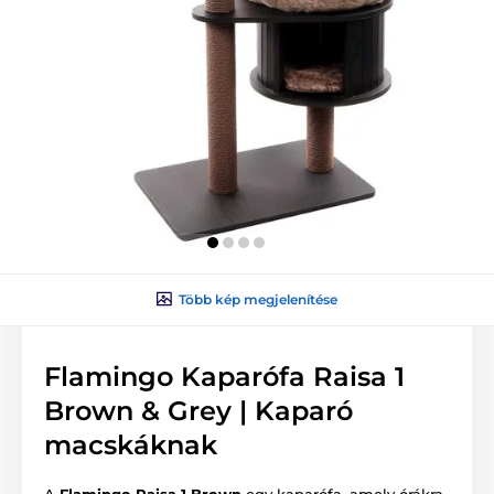
Több kép megjelenítése
Flamingo Kaparófa Raisa 1
Brown & Grey | Kaparó
macskáknak
A
Flamingo Raisa 1 Brown
egy kaparófa, amely órákra