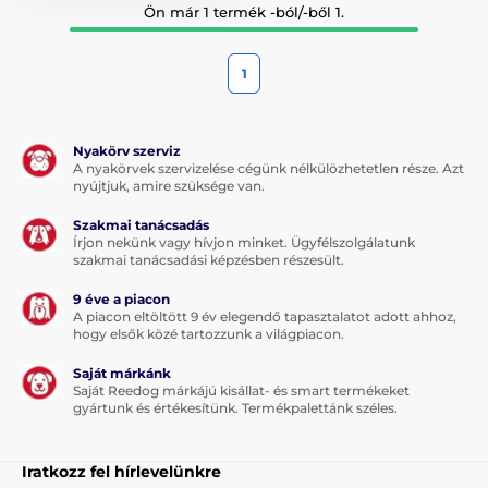
Ön már 1 termék -ból/-ből 1.
1
Nyakörv szerviz
A nyakörvek szervizelése cégünk nélkülözhetetlen része. Azt
nyújtjuk, amire szüksége van.
Szakmai tanácsadás
Írjon nekünk vagy hívjon minket. Ügyfélszolgálatunk
szakmai tanácsadási képzésben részesült.
9 éve a piacon
A piacon eltöltött 9 év elegendő tapasztalatot adott ahhoz,
hogy elsők közé tartozzunk a világpiacon.
Saját márkánk
Saját Reedog márkájú kisállat- és smart termékeket
gyártunk és értékesítünk. Termékpalettánk széles.
Iratkozz fel hírlevelünkre