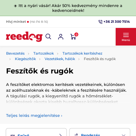
☀️ Itt a nyári vásár! Akár 50% kedvezmény mindenre a
kedvenceidnek!
+36 21 300 7514
Hívj minket
(Hé-Pé 8-16)
0
Menü
Bevezetés
Tartozékok
Tartozékok kerítéshez
Kiegészítők
Vezetékek, hálók
Feszítők és rugók
Feszítők és rugók
A feszítőket elektromos kerítések vezetékeinek, különösen
az acélhuzaloknak és -kábeleknek a feszítésére használják.
A tágulási rugók, a kiegyenlítő rugók a hőmérséklet-
különbségek okozta kisebb huzalhossz-különbségeket
kompenzálják.
Teljes leírás megjelenítése
›
Rendezés
Szűrő