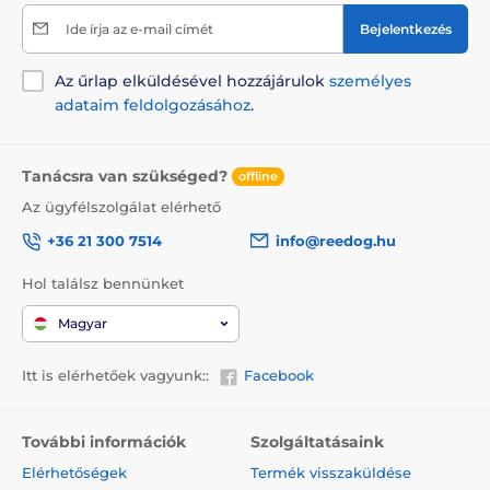
Ide írja az e-mail címét
Bejelentkezés
Az űrlap elküldésével hozzájárulok
személyes
adataim feldolgozásához
.
Tanácsra van szükséged?
offline
Az ügyfélszolgálat elérhető
+36 21 300 7514
info@reedog.hu
Hol találsz bennünket
Magyar
Itt is elérhetőek vagyunk::
Facebook
További információk
Szolgáltatásaink
Elérhetőségek
Termék visszaküldése