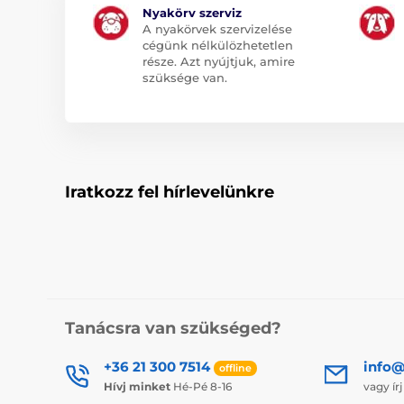
Nyakörv szerviz
A nyakörvek szervizelése
cégünk nélkülözhetetlen
része. Azt nyújtjuk, amire
szüksége van.
Iratkozz fel hírlevelünkre
Tanácsra van szükséged?
+36 21 300 7514
info@
offline
Hívj minket
Hé-Pé 8-16
vagy ír