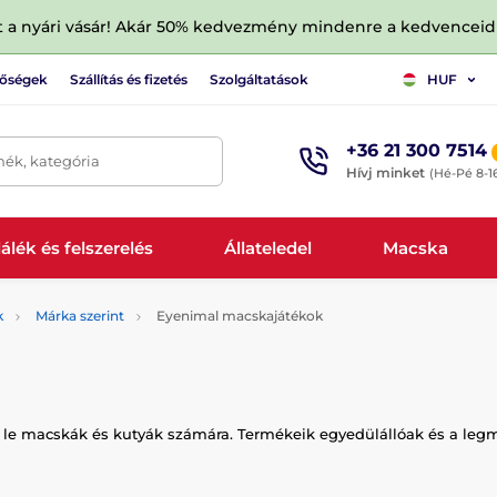
tt a nyári vásár! Akár 50% kedvezmény mindenre a kedvencei
tőségek
Szállítás és fizetés
Szolgáltatások
HUF
+36 21 300 7514
mék, kategória
Hívj minket
(Hé-Pé 8-1
álék és felszerelés
Állateledel
Macska
k
Márka szerint
Eyenimal macskajátékok
rt le macskák és kutyák számára. Termékeik egyedülállóak és a leg