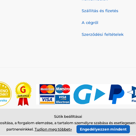
Szállítás és fizetés
A cégről
Szerződési feltételek
Sütik beállításai
© 2026 www.reedog.hu ⦁ Webshop szolgáltatónk a
SIMPLIA.cz
sítása, a forgalom elemzése, a tartalom személyre szabása és esetlegese
partnereinkkel.
Tudjon meg többet»
Engedélyezzen mindent