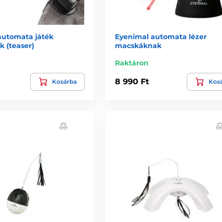
utomata játék
Eyenimal automata lézer
 (teaser)
macskáknak
Raktáron
8 990 Ft
Kosárba
Kos