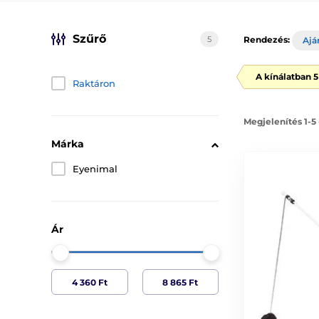
Szűrő
5
Rendezés:
Ajá
A kínálatban 
Raktáron
Megjelenítés 1-5
Márka
Eyenimal
Ár