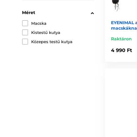
Méret
EYENIMAL a
Macska
macskáknak
Kistestű kutya
Raktáron
Közepes testű kutya
4 990 Ft