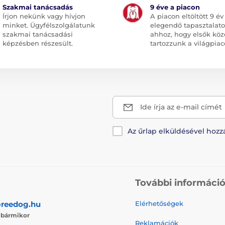
Szakmai tanácsadás
9 éve a piacon
Írjon nekünk vagy hívjon
A piacon eltöltött 9 év
minket. Ügyfélszolgálatunk
elegendő tapasztalato
szakmai tanácsadási
ahhoz, hogy elsők köz
képzésben részesült.
tartozzunk a világpiac
Ide írja az e-mail címét
Az űrlap elküldésével hozz
További informáci
reedog.hu
Elérhetőségek
j
bármikor
Reklamációk