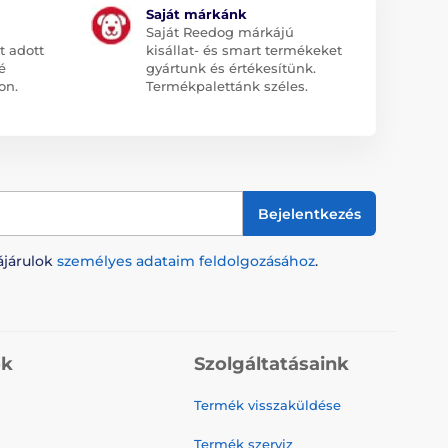
Saját márkánk
Saját Reedog márkájú
t adott
kisállat- és smart termékeket
é
gyártunk és értékesítünk.
on.
Termékpalettánk széles.
Bejelentkezés
ájárulok
személyes adataim feldolgozásához
.
ók
Szolgáltatásaink
Termék visszaküldése
Termék szerviz