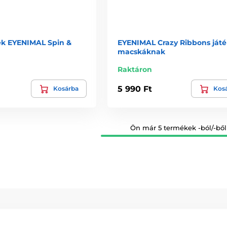
ék EYENIMAL Spin &
EYENIMAL Crazy Ribbons játé
macskáknak
Raktáron
5 990 Ft
Kosárba
Kos
Ön már 5 termékek -ból/-ből 