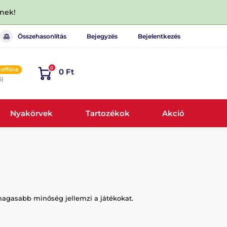
dnek!
Összehasonlítás
Bejegyzés
Bejelentkezés
0
offline
0 Ft
6)
Nyakörvek
Tartozékok
Akció
magasabb minőség jellemzi a játékokat.