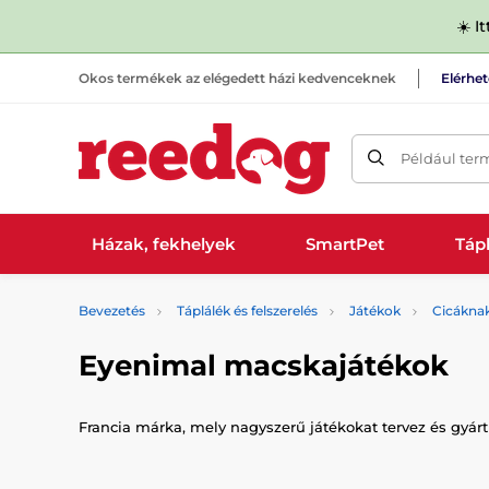
☀️ I
Okos termékek az elégedett házi kedvenceknek
Elérhe
Például ter
Házak, fekhelyek
SmartPet
Tápl
Bevezetés
Táplálék és felszerelés
Játékok
Cicákna
Eyenimal macskajátékok
Francia márka, mely nagyszerű játékokat tervez és gyá