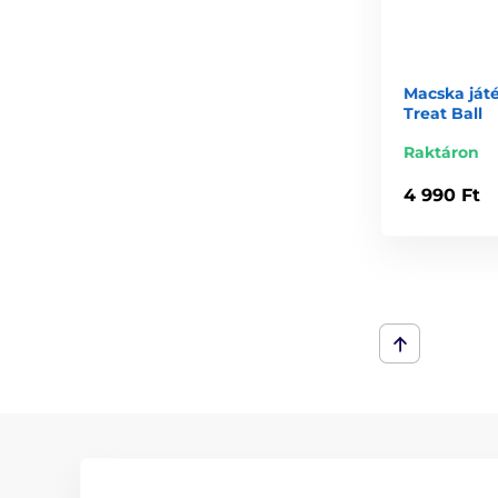
Macska ját
Treat Ball
Raktáron
4 990 Ft