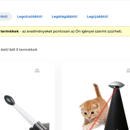
nlott
Legolcsóbbtól
Legdrágábbtól
Legújabbtól
5 termékek
- az eredményeket pontosan az Ön igényei szerint szűrheti.
 -ból/-ből 5 termékek