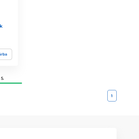
k
árba
5.
1