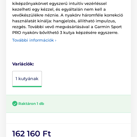
kiképzőnyakörvet egyszerű intuitív vezérléssel
kezelheti egy kézzel, és egyáltalán nem kell a
vevőkészülékre néznie. A nyakörv háromféle korrekció
használatát kínálja: hangjelzés, állítható impulzus,
rezgés. További vevő megvásárlásával a Garmin Sport
PRO nyakörv bővíthető 3 kutya képzésére egyszerre.
További információk ›
Variációk:
1 kutyának
Raktáron 1 db
162 160 Ft