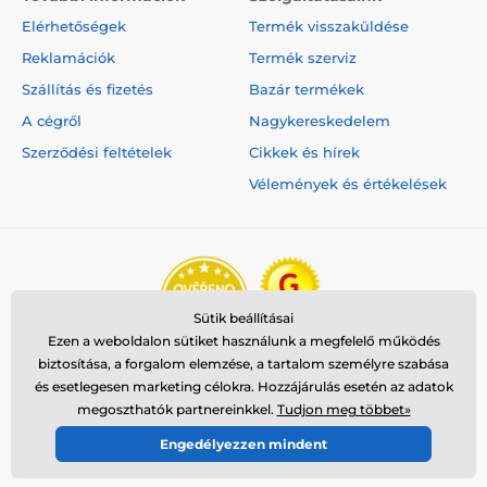
BarkLimiter technológiának köszönhetően
Elérhetőségek
Termék visszaküldése
azonosítja az ugatást a kutya nyakának
rezgésével. Továbbá korrekció használata nélkül
Reklamációk
Termék szerviz
megkülönbözteti a rögeszmés, nem kívánt ugatást, a
Szállítás és fizetés
Bazár termékek
"házőrzői ugatást", sérülést követő ugatást, illetve más
kutya ugatását.
A cégről
Nagykereskedelem
Szerződési feltételek
Cikkek és hírek
Vélemények és értékelések
Energiaellátás
A Garmin Sport PRO újratölthető Lithium-
Ion akkumulátorral lett ellátva. Az
akkumulátor élettartama (készenléti
üzemmód): 60 óra - a használattól függően.
Sütik beállításai
Ezen a weboldalon sütiket használunk a megfelelő működés
biztosítása, a forgalom elemzése, a tartalom személyre szabása
és esetlegesen marketing célokra. Hozzájárulás esetén az adatok
megoszthatók partnereinkkel.
Tudjon meg többet»
Vízállóság
Engedélyezzen mindent
© 2026 www.reedog.hu ⦁ Webshop szolgáltatónk a
SIMPLIA.cz
A Garmin Sport PRO vízálló