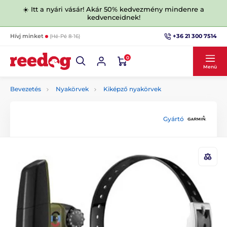
☀️ Itt a nyári vásár! Akár 50% kedvezmény mindenre a
kedvenceidnek!
+36 21 300 7514
Hívj minket
(Hé-Pé 8-16)
0
Menü
Bevezetés
Nyakörvek
Kiképző nyakörvek
Gyártó