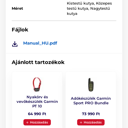
Kistestű kutya
,
Közepes
Méret
testű kutya
,
Nagytestű
kutya
Fájlok
Manual_HU.pdf
A Garmin Sport PRO nyakörv továbbá
BarkLimiter
technológiával lett ellátva (kiképzőnyakörv és
ugatásgátló nyakörv kombinációja az egyben). Minden
Ajánlott tartozékok
funkció külön gombbal rendelkezik: folyamatos és
pillanatnyi impulzus, hangjelzés és rezgés.
További
Garmin PT 10 nyakörv
megvásárlásával a
készülék bővíthető 3 kutya képzésére egyszerre.
Nyakörv és
Adókészülék Garmin
vevőkészülék Garmin
Sport PRO Bundle
PT 10
73 990 Ft
64 990 Ft
Hozzáadás
Hozzáadás