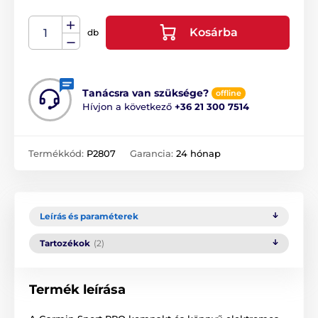
Kosárba
db
Tanácsra van szüksége?
offline
Hívjon a következő
+36 21 300 7514
Termékkód:
P2807
Garancia:
24 hónap
Leírás és paraméterek
Tartozékok
(2)
Termék leírása