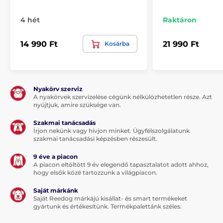
4 hét
Raktáron
14 990 Ft
21 990 Ft
Kosárba
Nyakörv szerviz
A nyakörvek szervizelése cégünk nélkülözhetetlen része. Azt
nyújtjuk, amire szüksége van.
Szakmai tanácsadás
Írjon nekünk vagy hívjon minket. Ügyfélszolgálatunk
szakmai tanácsadási képzésben részesült.
9 éve a piacon
A piacon eltöltött 9 év elegendő tapasztalatot adott ahhoz,
hogy elsők közé tartozzunk a világpiacon.
Saját márkánk
Saját Reedog márkájú kisállat- és smart termékeket
Hatótávolság
gyártunk és értékesítünk. Termékpalettánk széles.
A Garmin Sport PRO hatótávolsága 1200