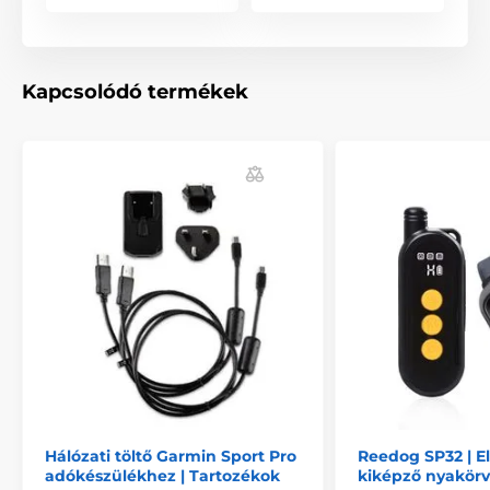
Kapcsolódó termékek
A Garmin Sport PRO folyamatos és pillanatnyi
impulzus lehetőségét kínálja, mely biztosítja, hogy
erőteljesebben válaszoljon szokatlan és nem kívánt
helyzetekben. Megtörtént már Önnel is, hogy kutyája
nem reagál és nem hallgat szinte semmilyen
parancsra? Például vadászat közben vagy a
temperamentus kutyafajtáknál. A folyamatos
elektomos impulzusok hasonló esetekben nyújtanak
nagy segítséget, ha már valóban szükség van nyers
erő használatára. A kutya elektromos impulzusokat
kap mindaddig, amíg a funkció gomját megszakítás
nélkül lenyomva tartja (legfeljebb azonban 8
másodpercig tart az impulzus).
Hálózati töltő Garmin Sport Pro
Reedog SP32 | E
adókészülékhez | Tartozékok
kiképző nyakörv