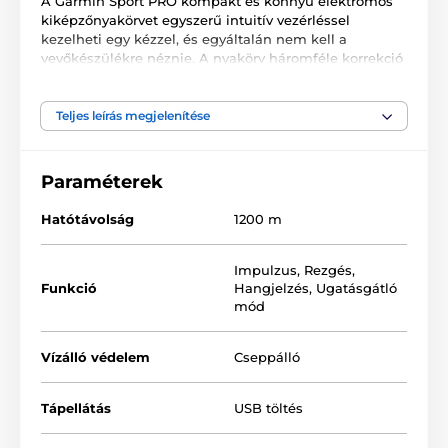
A Garmin Sport PRO kompakt és könnyű elektromos
kiképzőnyakörvet egyszerű intuitív vezérléssel
kezelheti egy kézzel, és egyáltalán nem kell a
vevőkészülékre néznie. A nyakörv háromféle korrekció
használatát kínálja: hangjelzés, állítható impulzus,
rezgés. További vevő megvásárlásával a Garmin Sport
PRO nyakörv bővíthető 3 kutya képzésére egyszerre.
Teljes leírás megjelenítése
Az impulzus ereje 10 szinten állítható. A pontos
súlykategória nincs meghatározva, de általában 10-50
kg súlyú kutyák számára alkalmas, az adott fajtától és
Paraméterek
testfelépítéstől függően. A megfelelő és kényelmes
illeszkedés érdekében fontos megmérni a kutya
Hatótávolság
1200 m
nyakának kerületét.
Impulzus
,
Rezgés
,
Funkció
Hangjelzés
,
Ugatásgátló
mód
Vízálló védelem
Cseppálló
Tápellátás
USB töltés