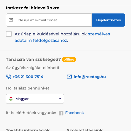
Iratkozz fel hírlevelünkre
Ide írja az e-mail címét
Bejelentkezés
Az űrlap elküldésével hozzájárulok
személyes
adataim feldolgozásához
.
Tanácsra van szükséged?
offline
Az ügyfélszolgálat elérhető
+36 21 300 7514
info@reedog.hu
Hol találsz bennünket
Magyar
Itt is elérhetőek vagyunk::
Facebook
További információk
Szolgáltatásaink