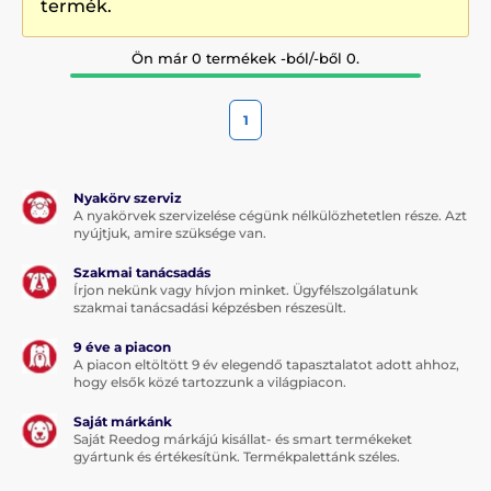
termék.
Ön már 0 termékek -ból/-ből 0.
1
Nyakörv szerviz
A nyakörvek szervizelése cégünk nélkülözhetetlen része. Azt
nyújtjuk, amire szüksége van.
Szakmai tanácsadás
Írjon nekünk vagy hívjon minket. Ügyfélszolgálatunk
szakmai tanácsadási képzésben részesült.
9 éve a piacon
A piacon eltöltött 9 év elegendő tapasztalatot adott ahhoz,
hogy elsők közé tartozzunk a világpiacon.
Saját márkánk
Saját Reedog márkájú kisállat- és smart termékeket
gyártunk és értékesítünk. Termékpalettánk széles.