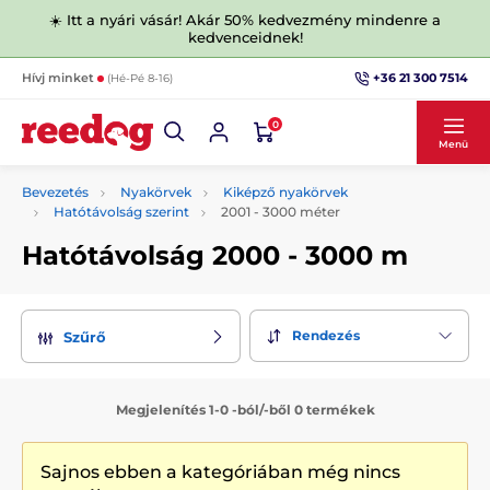
☀️ Itt a nyári vásár! Akár 50% kedvezmény mindenre a
kedvenceidnek!
+36 21 300 7514
Hívj minket
(Hé-Pé 8-16)
0
Menü
Bevezetés
Nyakörvek
Kiképző nyakörvek
Hatótávolság szerint
2001 - 3000 méter
Hatótávolság 2000 - 3000 m
Rendezés
Szűrő
Megjelenítés 1-0 -ból/-ből 0 termékek
Sajnos ebben a kategóriában még nincs