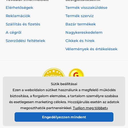
Elérhetőségek
Termék visszaküldése
Reklamációk
Termék szerviz
Szállítás és fizetés
Bazár termékek
A cégről
Nagykereskedelem
Szerződési feltételek
Cikkek és hírek
Vélemények és értékelések
Sütik beállításai
Ezen a weboldalon sütiket használunk a megfelelő működés
biztosítása, a forgalom elemzése, a tartalom személyre szabása
és esetlegesen marketing célokra. Hozzájárulás esetén az adatok
megoszthatók partnereinkkel.
Tudjon meg többet»
Engedélyezzen mindent
© 2026 www.reedog.hu ⦁ Webshop szolgáltatónk a
SIMPLIA.cz