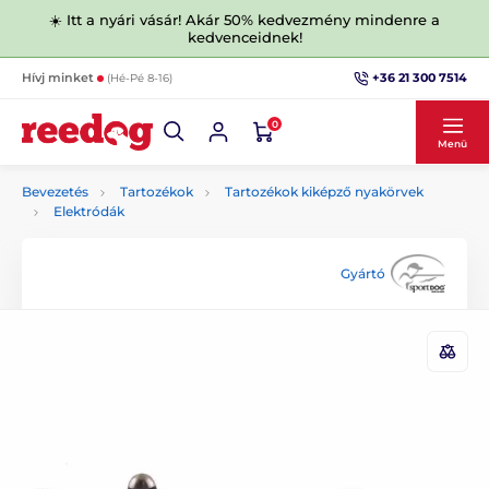
☀️ Itt a nyári vásár! Akár 50% kedvezmény mindenre a
kedvenceidnek!
+36 21 300 7514
Hívj minket
(Hé-Pé 8-16)
0
Menü
Bevezetés
Tartozékok
Tartozékok kiképző nyakörvek
Elektródák
Gyártó