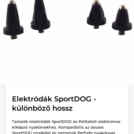
Elektródák SportDOG -
különböző hossz
Tartalék elektródák SportDOG és PetSafe® elektromos
kiképző nyakörvekhez. Kompatibilis az összes
SportDOG modellel és némelyik PetSafe nyakörvvel.