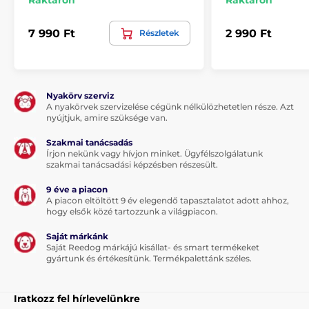
Raktáron
Raktáron
7 990 Ft
2 990 Ft
Részletek
Nyakörv szerviz
A nyakörvek szervizelése cégünk nélkülözhetetlen része. Azt
nyújtjuk, amire szüksége van.
Szakmai tanácsadás
Írjon nekünk vagy hívjon minket. Ügyfélszolgálatunk
szakmai tanácsadási képzésben részesült.
9 éve a piacon
A piacon eltöltött 9 év elegendő tapasztalatot adott ahhoz,
hogy elsők közé tartozzunk a világpiacon.
Saját márkánk
Saját Reedog márkájú kisállat- és smart termékeket
gyártunk és értékesítünk. Termékpalettánk széles.
Iratkozz fel hírlevelünkre