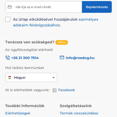
Ide írja az e-mail címét
Bejelentkezés
Az űrlap elküldésével hozzájárulok
személyes
adataim feldolgozásához
.
Tanácsra van szükséged?
offline
Az ügyfélszolgálat elérhető
+36 21 300 7514
info@reedog.hu
Hol találsz bennünket
Magyar
Itt is elérhetőek vagyunk::
Facebook
További információk
Szolgáltatásaink
Elérhetőségek
Termék visszaküldése