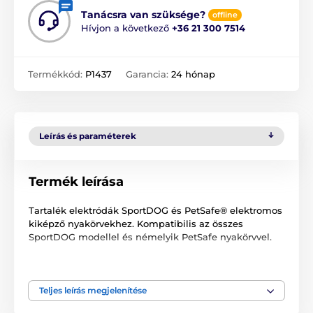
Tanácsra van szüksége?
offline
Hívjon a következő
+36 21 300 7514
Termékkód:
P1437
Garancia:
24 hónap
Leírás és paraméterek
Termék leírása
Tartalék elektródák SportDOG és PetSafe® elektromos
kiképző nyakörvekhez. Kompatibilis az összes
SportDOG modellel és némelyik PetSafe nyakörvvel.
A műszaki specifikációk előzetes értesítés nélkül
változhatnak. A képek csak illusztrációk.
Teljes leírás megjelenítése