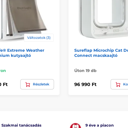
Változatok (3)
fe® Extreme Weather
Sureflap Microchip Cat D
nium kutyaajtó
Connect macskaajtó
ron
Úton 19 db
0 Ft
96 990 Ft
Részletek
Ko
Szakmai tanácsadás
9 éve a piacon