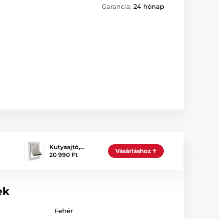
Garancia:
24 hónap
Kutyaajtó,…
Vásárláshoz
20 990 Ft
ek
Fehér