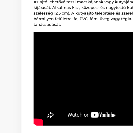
Az ajtó lehetővé teszi macskájának vagy kutyájá
kijárását. Alkalmas kis-, közepes- és nagytestű k
szélesség 12,5 cm). A kutyaajtó telepítése és szer
bármilyen felületre: fa, PVC, fém, üveg vagy tégl
tanácsadását.