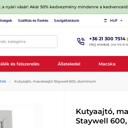
tt a nyári vásár! Akár 50% kedvezmény mindenre a kedvencei
tőségek
Szállítás és fizetés
Szolgáltatások
HUF
+36 21 300 7514
mék, kategória
Hívj minket
(Hé-Pé 8-1
álék és felszerelés
Állateledel
Macska
jtók
Kutyaajtó, macskaajtó Staywell 600, alumínium
Kutyaajtó, m
Staywell 600