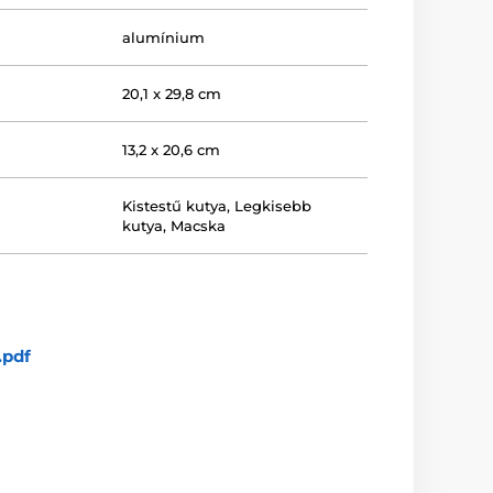
alumínium
20,1 x 29,8 cm
13,2 x 20,6 cm
Kistestű kutya
,
Legkisebb
kutya
,
Macska
.pdf