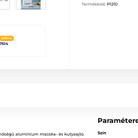
Termékkód:
P1210
offline
 7514
Paraméter
Szín
inőségű alumínium macska- és kutyaajtó.