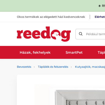
☀️ I
Okos termékek az elégedett házi kedvenceknek
Elérhe
Például ter
Házak, fekhelyek
SmartPet
Tápl
Bevezetés
Táplálék és felszerelés
Kutyaajtók, macskaa