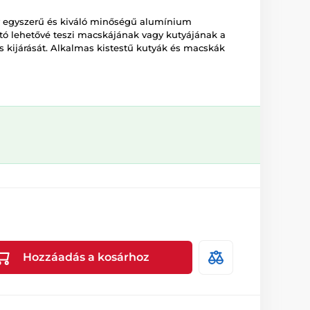
y egyszerű és kiváló minőségű alumínium
jtó lehetővé teszi macskájának vagy kutyájának a
 kijárását. Alkalmas kistestű kutyák és macskák
Hozzáadás a kosárhoz