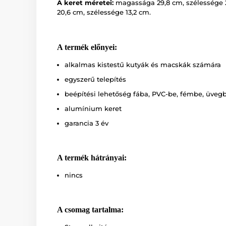
A keret méretei:
magassága 29,8 cm, szélessége 
20,6 cm, szélessége 13,2 cm.
A termék előnyei:
alkalmas kistestű kutyák és macskák számára
egyszerű telepítés
beépítési lehetőség fába, PVC-be, fémbe, üveg
alumínium keret
garancia 3 év
A termék hátrányai:
nincs
A csomag tartalma: