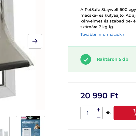
A PetSafe Staywell 600 eg
macska- és kutyaajtó. Az a
kényelmes és szabad be- és
számára 7 kg-ig.
További információk ›
Raktáron 5 db
20 990 Ft
db