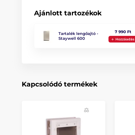
Ajánlott tartozékok
7 990 Ft
Tartalék lengőajtó -
Staywell 600
Hozzáadás
Kapcsolódó termékek