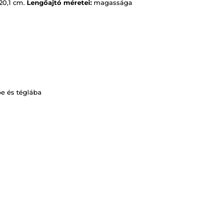
20,1 cm.
Lengőajtó méretei:
magassága
be és téglába