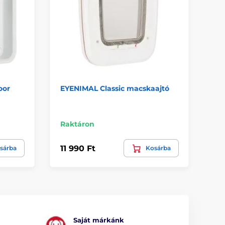
oor
EYENIMAL Classic macskaajtó
Ku
73
Raktáron
Ra
11 990 Ft
5 
sárba
Kosárba
Saját márkánk