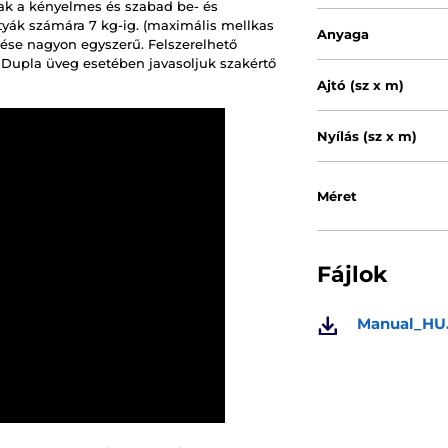
nak a kényelmes és szabad be- és
utyák számára 7 kg-ig. (maximális mellkas
Anyaga
elése nagyon egyszerű. Felszerelhető
a. Dupla üveg esetében javasoljuk szakértő
Ajtó (sz x m)
Nyílás (sz x m)
Méret
Fájlok
Manual_HU