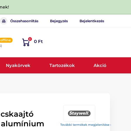
dnek!
Összehasonlítás
Bejegyzés
Bejelentkezés
0
offline
0 Ft
6)
Nyakörvek
Tartozékok
Akció
acskaajtó
, alumínium
További termékek megjelenítése ›