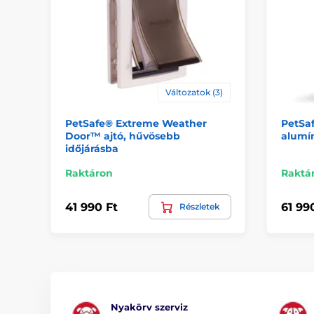
Változatok (3)
PetSafe® Extreme Weather
PetSa
Door™ ajtó, hűvösebb
alumí
időjárásba
Raktáron
Raktá
41 990 Ft
61 99
Részletek
Nyakörv szerviz