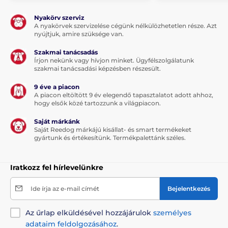
Speciális nano-sörték, melyek a lengőajtó peremén
helyezkednek el és biztosítják az ajtó maximális
Nyakörv szerviz
csendes működését. Nincs többé kellemetlen
A nyakörvek szervizelése cégünk nélkülözhetetlen része. Azt
ajtócsapkodás kora reggel vagy a későesti órákban.
nyújtjuk, amire szüksége van.
Nem fogja hallani a kutya vagy a macska áthaladását
a lengőajtón. Ráadásul erősebb szélfújás esetén sem
Szakmai tanácsadás
Írjon nekünk vagy hívjon minket. Ügyfélszolgálatunk
nyílik ki az ajtó. Erről a speciális sörték és a lengőajtó
szakmai tanácsadási képzésben részesült.
alsó részére szerelt erős mágnes gondoskodik.
9 éve a piacon
A piacon eltöltött 9 év elegendő tapasztalatot adott ahhoz,
hogy elsők közé tartozzunk a világpiacon.
Saját márkánk
Saját Reedog márkájú kisállat- és smart termékeket
gyártunk és értékesítünk. Termékpalettánk széles.
Iratkozz fel hírlevelünkre
Ide írja az e-mail címét
Bejelentkezés
Az űrlap elküldésével hozzájárulok
személyes
adataim feldolgozásához
.