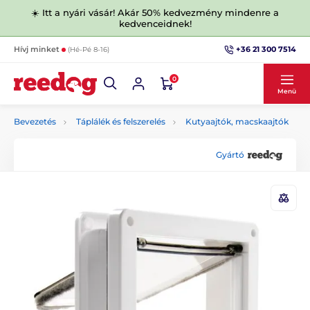
☀️ Itt a nyári vásár! Akár 50% kedvezmény mindenre a
kedvenceidnek!
+36 21 300 7514
Hívj minket
(Hé-Pé 8-16)
0
Menü
Bevezetés
Táplálék és felszerelés
Kutyaajtók, macskaajtók
Gyártó