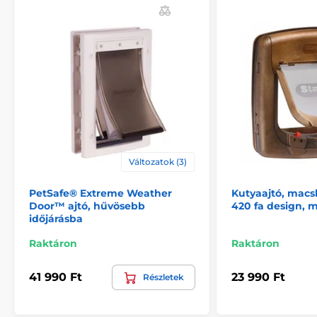
Változatok (3)
PetSafe® Extreme Weather
Kutyaajtó, macs
Door™ ajtó, hűvösebb
420 fa design, 
időjárásba
Raktáron
Raktáron
41 990 Ft
23 990 Ft
Részletek
A Reedog EasyFlap Mini legfőbb előnye, a konkurens
modellekkel szemben, az úgynevezett "Silent" funkció.