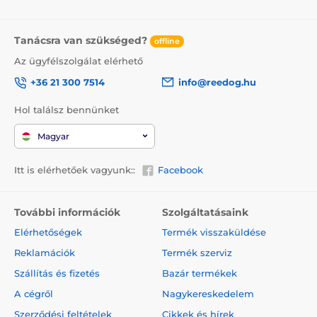
Tanácsra van szükséged?
offline
Az ügyfélszolgálat elérhető
A Reedog EasyFlap Mini kutya és macskaajtó
+36 21 300 7514
info@reedog.hu
manuálisan nyílik és mágneses zárral rendelkezik. A
lengőajtó cserélhető és a zár négy helyzetbe állítható -
Hol találsz bennünket
mindkét irányban zárva, mindkét irányban nyitva, csak
befelé nyílik, csak kifelé nyílik. A zárnak köszönhetően
Magyar
beállíthatja, hogy milyen irányban használhatja a
lengőajtót házi kedvence.
Itt is elérhetőek vagyunk::
Facebook
További információk
Szolgáltatásaink
Elérhetőségek
Termék visszaküldése
Reklamációk
Termék szerviz
Szállítás és fizetés
Bazár termékek
A cégről
Nagykereskedelem
Szerződési feltételek
Cikkek és hírek