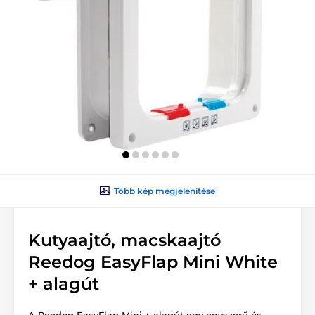
Több kép megjelenítése
Kutyaajtó, macskaajtó
Reedog EasyFlap Mini White
+ alagút
A Reedog EasyFlap Mini + alagút egy egyszerű és