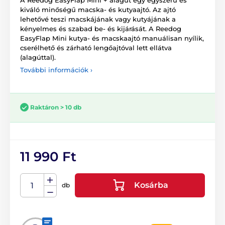
kiváló minőségű macska- és kutyaajtó. Az ajtó
lehetővé teszi macskájának vagy kutyájának a
kényelmes és szabad be- és kijárását. A Reedog
EasyFlap Mini kutya- és macskaajtó manuálisan nyílik,
cserélhető és zárható lengőajtóval lett ellátva
(alagúttal).
További információk ›
Raktáron > 10 db
11 990 Ft
Kosárba
db