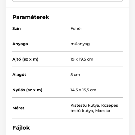
felületre: fa, PVC, fém, üveg vagy tégla.
Paraméterek
Szín
Fehér
Anyaga
műanyag
Ajtó (sz x m)
19 x 19,5 cm
Alagút
5 cm
Nyílás (sz x m)
14,5 x 15,5 cm
Kistestű kutya
,
Közepes
Méret
testű kutya
,
Macska
Fájlok