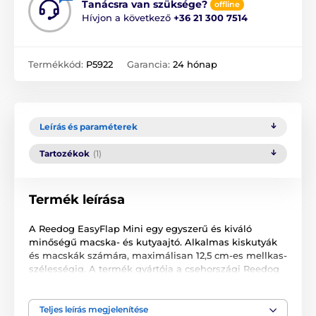
Tanácsra van szüksége?
offline
Hívjon a következő
+36 21 300 7514
Termékkód:
P5922
Garancia:
24 hónap
Leírás és paraméterek
Tartozékok
(1)
Termék leírása
A Reedog EasyFlap Mini egy egyszerű és kiváló
minőségű macska- és kutyaajtó. Alkalmas kiskutyák
és macskák számára, maximálisan 12,5 cm-es mellkas-
szélességig. A termék gyártója a csehországi Reedog
cég. Egy alapmodellről van szó, mely azonban számos
funkcióval rendelkezik. A kutyaajtó telepítése és
szerelése nagyon egyszerű. Felszerelhető bármilyen
Teljes leírás megjelenítése