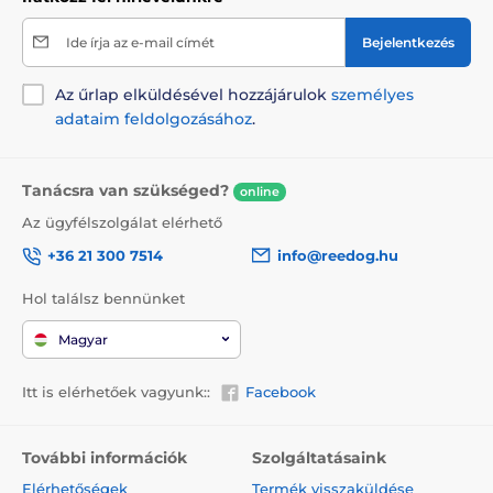
A Reedog EasyFlap Large kutya és macskaajtó
Ide írja az e-mail címét
Bejelentkezés
manuálisan nyílik és mágneses zárral rendelkezik. A
lengőajtó cserélhető és a zár négy helyzetbe állítható -
Az űrlap elküldésével hozzájárulok
személyes
mindkét irányban zárva, mindkét irányban nyitva, csak
adataim feldolgozásához
.
befelé nyílik, csak kifelé nyílik. A zárnak köszönhetően
beállíthatja, hogy milyen irányban használhatja a
lengőajtót házi kedvence.
Tanácsra van szükséged?
online
Az ügyfélszolgálat elérhető
+36 21 300 7514
info@reedog.hu
Hol találsz bennünket
Magyar
Itt is elérhetőek vagyunk::
Facebook
További információk
Szolgáltatásaink
Elérhetőségek
Termék visszaküldése