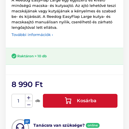
minőségű macska- és kutyaajtó. Az ajtó lehetővé teszi
macskájának vagy kutyájának a kényelmes és szabad
be- és kijárását. A Reedog EasyFlap Large kutya- és
macskaajtó manuálisan nyílik, cserélhető és zárható
lengőajtóval lett ellátva.
További információk ›
Raktáron > 10 db
8 990 Ft
Kosárba
db
Tanácsra van szüksége?
online