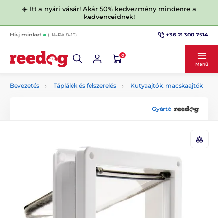
☀️ Itt a nyári vásár! Akár 50% kedvezmény mindenre a
kedvenceidnek!
+36 21 300 7514
Hívj minket
(Hé-Pé 8-16)
0
Menü
Bevezetés
Táplálék és felszerelés
Kutyaajtók, macskaajtók
Gyártó