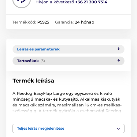
Hívjon a következő
+36 21 300 7514
Termékkód:
P5925
Garancia:
24 hónap
Leírás és paraméterek
Tartozékok
(3)
Termék leírása
A Reedog EasyFlap Large egy egyszerű és kiváló
minőségű macska- és kutyaajtó. Alkalmas kiskutyák
és macskák számára, maximálisan 16 cm-es mellkas-
szélességig. A termék gyártója a csehországi Reedog
cég. Egy alapmodellről van szó, mely azonban számos
funkcióval rendelkezik. A kutyaajtó telepítése és
szerelése nagyon egyszerű. Felszerelhető bármilyen
Teljes leírás megjelenítése
felületre: fa, PVC, fém, üveg vagy tégla.