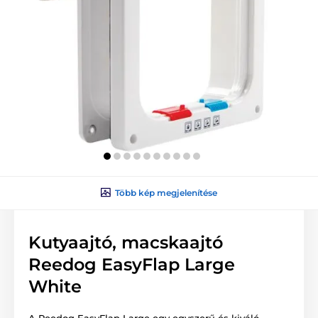
Több kép megjelenítése
Kutyaajtó, macskaajtó
Reedog EasyFlap Large
White
A Reedog EasyFlap Large egy egyszerű és kiváló