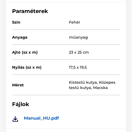
Paraméterek
Szín
Fehér
Anyaga
műanyag
Ajtó (sz x m)
23 x 25 cm
Nyílás (sz x m)
17,5 x 19,5
Kistestű kutya
,
Közepes
Méret
testű kutya
,
Macska
Legfőbb funkciói
Fájlok
Négy helyzetbe állítható
- mindkét irányban zárva,
mindkét irányban nyitva, csak befelé nyílik, csak
kifelé nyílik.
Manual_HU.pdf
"Silent" funkció
- a lengőajtó peremén található
sörtéknek köszönhetően a kutyák vagy macskák