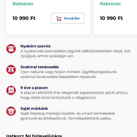
Raktáron
Raktáron
nyílik ki az ajtó. Erről a speciális sörték és a lengőajtó
alsó részére szerelt erős mágnes gondoskodik.
10 990 Ft
10 990 Ft
Kosárba
Nyakörv szerviz
A nyakörvek szervizelése cégünk nélkülözhetetlen része. Azt
nyújtjuk, amire szüksége van.
Szakmai tanácsadás
Írjon nekünk vagy hívjon minket. Ügyfélszolgálatunk
szakmai tanácsadási képzésben részesült.
9 éve a piacon
A piacon eltöltött 9 év elegendő tapasztalatot adott ahhoz,
hogy elsők közé tartozzunk a világpiacon.
Saját márkánk
Saját Reedog márkájú kisállat- és smart termékeket
gyártunk és értékesítünk. Termékpalettánk széles.
Iratkozz fel hírlevelünkre