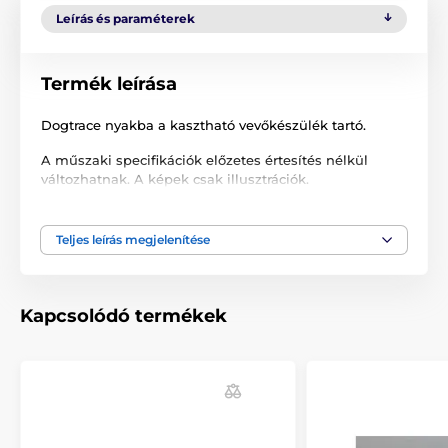
Leírás és paraméterek
Termék leírása
Dogtrace nyakba a kasztható vevőkészülék tartó.
A műszaki specifikációk előzetes értesítés nélkül
változhatnak. A képek csak illusztrációk.
Teljes leírás megjelenítése
A termék a következő kategóriákba sorolt
Tartozékok kiképző nyakörvek
Kapcsolódó termékek
Kiegészítők