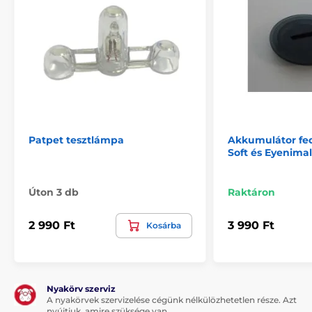
Patpet tesztlámpa
Akkumulátor fed
Soft és Eyenimal
Úton 3 db
Raktáron
2 990 Ft
3 990 Ft
Kosárba
Nyakörv szerviz
A nyakörvek szervizelése cégünk nélkülözhetetlen része. Azt
nyújtjuk, amire szüksége van.