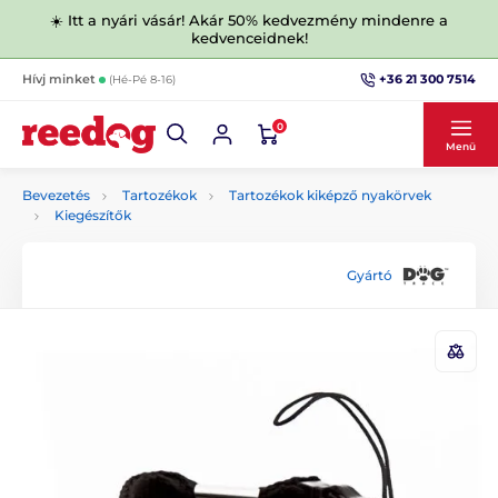
☀️ Itt a nyári vásár! Akár 50% kedvezmény mindenre a
kedvenceidnek!
+36 21 300 7514
Hívj minket
(Hé-Pé 8-16)
0
Menü
Bevezetés
Tartozékok
Tartozékok kiképző nyakörvek
Kiegészítők
Gyártó