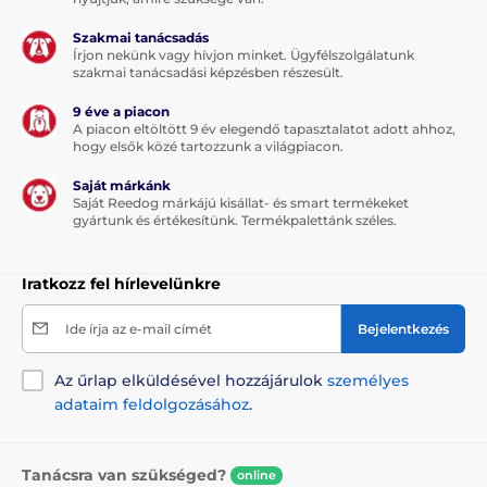
Szakmai tanácsadás
Írjon nekünk vagy hívjon minket. Ügyfélszolgálatunk
szakmai tanácsadási képzésben részesült.
9 éve a piacon
A piacon eltöltött 9 év elegendő tapasztalatot adott ahhoz,
hogy elsők közé tartozzunk a világpiacon.
Saját márkánk
Saját Reedog márkájú kisállat- és smart termékeket
gyártunk és értékesítünk. Termékpalettánk széles.
Iratkozz fel hírlevelünkre
Ide írja az e-mail címét
Bejelentkezés
Az űrlap elküldésével hozzájárulok
személyes
adataim feldolgozásához
.
Tanácsra van szükséged?
online