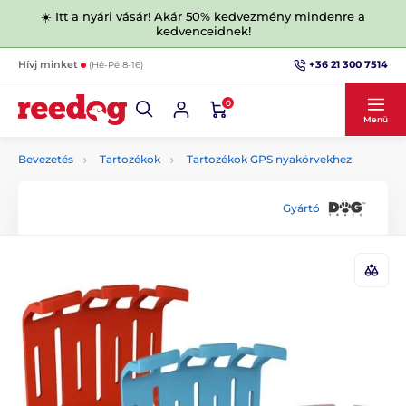
☀️ Itt a nyári vásár! Akár 50% kedvezmény mindenre a
kedvenceidnek!
+36 21 300 7514
Hívj minket
(Hé-Pé 8-16)
0
Menü
Bevezetés
Tartozékok
Tartozékok GPS nyakörvekhez
Gyártó