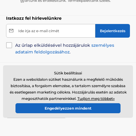
gyártunk és értékesítünk. Termékpalettánk széles.
Iratkozz fel hírlevelünkre
Ide írja az e-mail címét
Bejelentkezés
Az űrlap elküldésével hozzájárulok
személyes
adataim feldolgozásához
.
Tanácsra van szükséged?
offline
Sütik beállításai
Ezen a weboldalon sütiket használunk a megfelelő működés
Az ügyfélszolgálat elérhető
biztosítása, a forgalom elemzése, a tartalom személyre szabása
+36 21 300 7514
info@reedog.hu
és esetlegesen marketing célokra. Hozzájárulás esetén az adatok
megoszthatók partnereinkkel.
Tudjon meg többet»
Hol találsz bennünket
Engedélyezzen mindent
Magyar
Itt is elérhetőek vagyunk::
Facebook