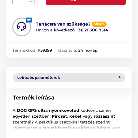
Tanácsra van szüksége?
offline
Hívjon a következő
+36 21 300 7514
Termékkód:
P59399
Garancia:
24 hónap
Leírás és paraméterek
Termék leírása
A
DOG GPS ultra nyomkövetőd
kedvenc színei
egyetlen szettben.
Pirosat, kéket
vagy
rózsaszínt
szeretnél? A praktikus csatokkal tetszés szerint
rögzítheted a nyomkövetőt nyakörvre, hámra
vagy
kutyahátizsákra, és nagyszerűen kiegészítik a tracker