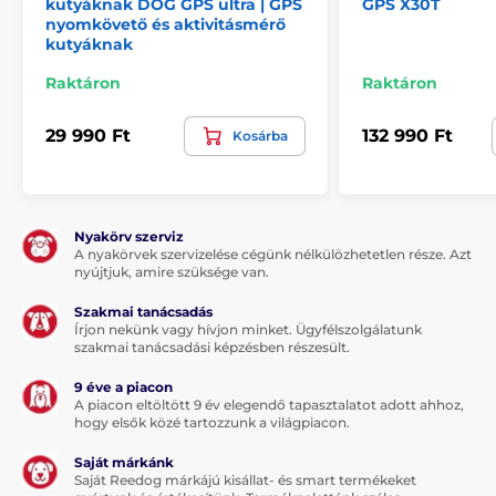
kutyáknak DOG GPS ultra | GPS
GPS X30T
nyomkövető és aktivitásmérő
Rugalmas és tartós anyag – jól tart és nem
kutyáknak
repedezik meg
Gyors és egyszerű felhelyezés szerszámok nélkül
Raktáron
Raktáron
Univerzális használat (kb. 4 cm-es pántszélességig)
29 990 Ft
132 990 Ft
Kosárba
Hátrányok
Nincs
A csomag tartalma
Nyakörv szerviz
A nyakörvek szervizelése cégünk nélkülözhetetlen része. Azt
nyújtjuk, amire szüksége van.
1 db kék rögzítőcsat DOG GPS ultra nyomkövetőhöz
1 db rózsaszín rögzítőcsat DOG GPS ultra
Szakmai tanácsadás
nyomkövetőhöz
Írjon nekünk vagy hívjon minket. Ügyfélszolgálatunk
szakmai tanácsadási képzésben részesült.
1 db piros rögzítőcsat DOG GPS ultra
nyomkövetőhöz
9 éve a piacon
A piacon eltöltött 9 év elegendő tapasztalatot adott ahhoz,
hogy elsők közé tartozzunk a világpiacon.
A műszaki specifikációk előzetes értesítés nélkül
Saját márkánk
változhatnak. A képek csak illusztrációk.
Saját Reedog márkájú kisállat- és smart termékeket