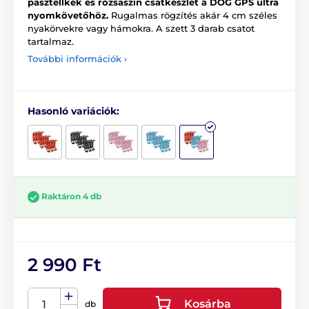
pasztellkék és rózsaszín csatkészlet a DOG GPS ultra
nyomkövetőhöz.
Rugalmas rögzítés akár 4 cm széles
nyakörvekre vagy hámokra. A szett 3 darab csatot
tartalmaz.
További információk ›
Hasonló variációk:
Raktáron 4 db
2 990 Ft
Kosárba
db