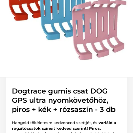
Dogtrace gumis csat DOG
GPS ultra nyomkövetőhöz,
piros + kék + rózsaszín - 3 db
Hangold tökéletesre kedvenced szettjét, és
variáld a
rögzítőcsatok színeit kedved szerint! Piros,