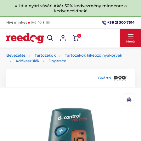
☀️ Itt a nyári vásár! Akár 50% kedvezmény mindenre a
kedvenceidnek!
+36 21 300 7514
Hívj minket
(Hé-Pé 8-16)
0
Menü
Bevezetés
Tartozékok
Tartozékok kiképző nyakörvek
Adókészülék
Dogtrace
Gyártó