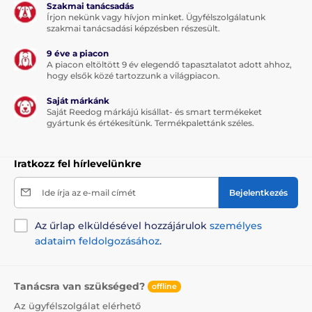
Szakmai tanácsadás
Írjon nekünk vagy hívjon minket. Ügyfélszolgálatunk
szakmai tanácsadási képzésben részesült.
9 éve a piacon
A piacon eltöltött 9 év elegendő tapasztalatot adott ahhoz,
hogy elsők közé tartozzunk a világpiacon.
Saját márkánk
Saját Reedog márkájú kisállat- és smart termékeket
gyártunk és értékesítünk. Termékpalettánk széles.
Iratkozz fel hírlevelünkre
Ide írja az e-mail címét
Bejelentkezés
Az űrlap elküldésével hozzájárulok
személyes
adataim feldolgozásához
.
Tanácsra van szükséged?
offline
Az ügyfélszolgálat elérhető