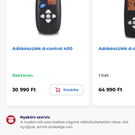
Adókészülék d-control 400
Adókészülék d-c
Raktáron
1 hét
30 990 Ft
64 990 Ft
Kosárba
Nyakörv szerviz
A nyakörvek szervizelése cégünk nélkülözhetetlen része. Azt
nyújtjuk, amire szüksége van.