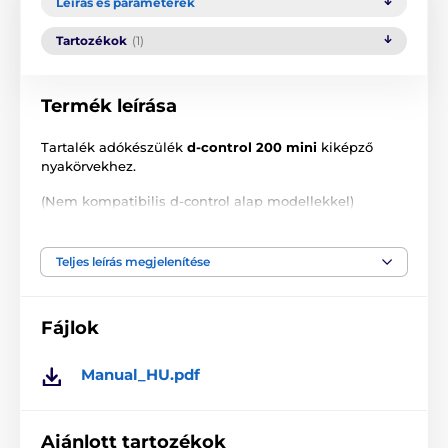
Leírás és paraméterek
Tartozékok
(1)
Termék leírása
Tartalék adókészülék
d-control 200 mini
kiképző
nyakörvekhez.
(Nem kompatibilis d-control alap modellekkel)
Teljes leírás megjelenítése
A termék előnyei:
Minden funkcióhoz külön gomb
Fájlok
Háttérvilágítású LCD kijelző
Hosszú elem-élettartam
Manual_HU.pdf
Övcsipesz
Impulzus, booster, hang funkciók
Ajánlott tartozékok