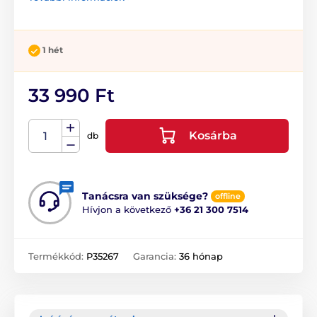
1 hét
33 990 Ft
Kosárba
db
Tanácsra van szüksége?
offline
Hívjon a következő
+36 21 300 7514
Termékkód:
P35267
Garancia:
36 hónap