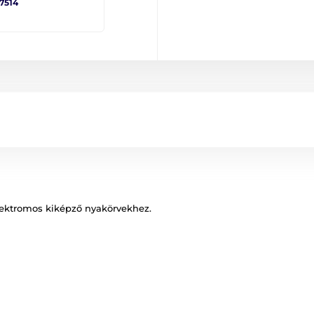
 7514
lektromos kiképző nyakörvekhez.