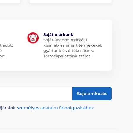
Saját márkánk
Saját Reedog márkájú
t adott
kisállat- és smart termékeket
é
gyártunk és értékesítünk.
on.
Termékpalettánk széles.
Bejelentkezés
ájárulok
személyes adataim feldolgozásához
.