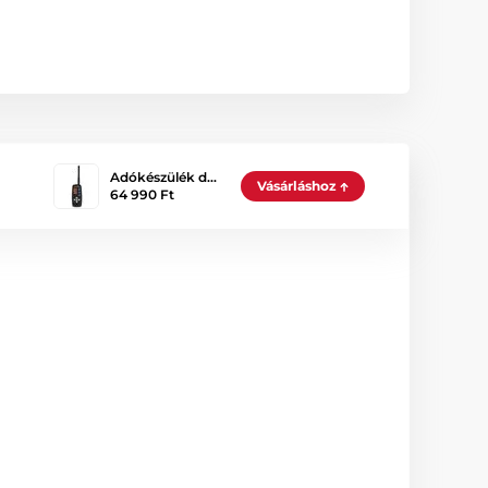
Adókészülék d…
Vásárláshoz
64 990 Ft