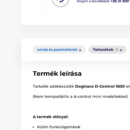
Hívjon a következő
+36 21 300
Leírás és paraméterek
Tartozékok
(1)
Termék leírása
Tartalék adókészülék
Dogtrace D-Control 160
0
e
(Nem kompatibilis a d-control mini modellekkel)
A termék előnyei:
Külön funkciógombok