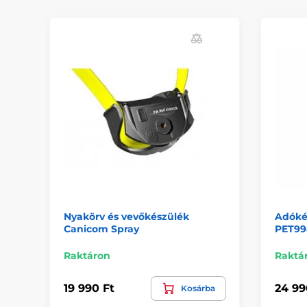
Nyakörv és vevőkészülék
Adóké
Canicom Spray
PET99
Raktáron
Raktá
19 990 Ft
24 99
Kosárba