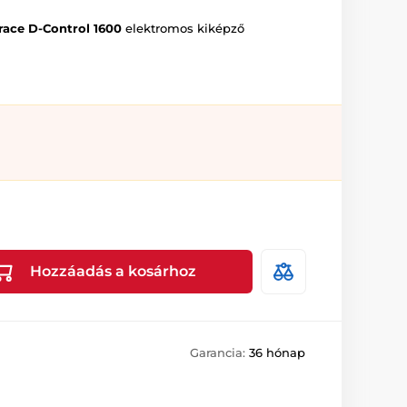
ace D-Control 160
0
elektromos kiképző
Hozzáadás a kosárhoz
Garancia:
36 hónap