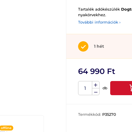
Tartalék adókészülék
Dogtr
nyakörvekhez.
További információk ›
1 hét
64 990 Ft
db
Termékkód:
P35270
offline