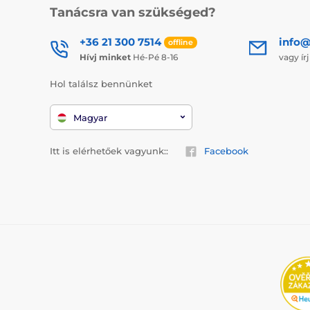
Tanácsra van szükséged?
+36 21 300 7514
info@
offline
Hívj minket
Hé-Pé 8-16
vagy ír
Hol találsz bennünket
Magyar
Itt is elérhetőek vagyunk::
Facebook