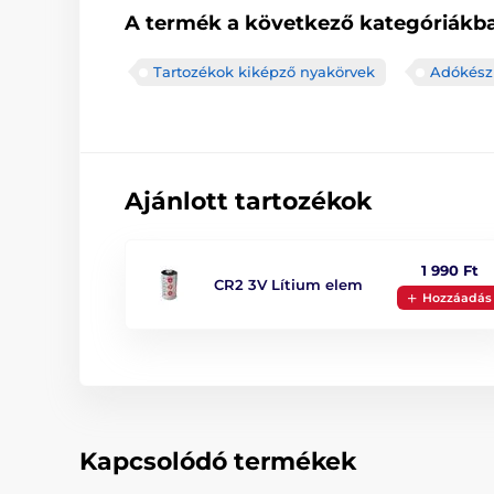
A termék a következő kategóriákba
Tartozékok kiképző nyakörvek
Adókész
Ajánlott tartozékok
1 990 Ft
CR2 3V Lítium elem
Hozzáadás
Kapcsolódó termékek