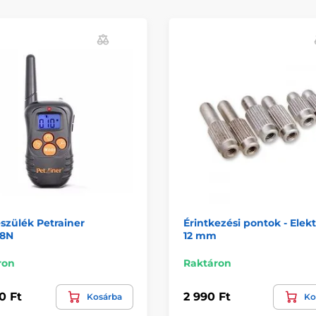
szülék Petrainer
Érintkezési pontok - Elek
8N
12 mm
ron
Raktáron
0 Ft
2 990 Ft
Kosárba
Ko