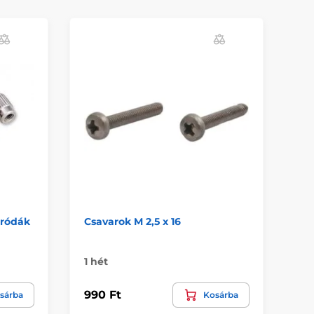
tródák
Csavarok M 2,5 x 16
Ad
sm
1 hét
Ra
990 Ft
27
sárba
Kosárba