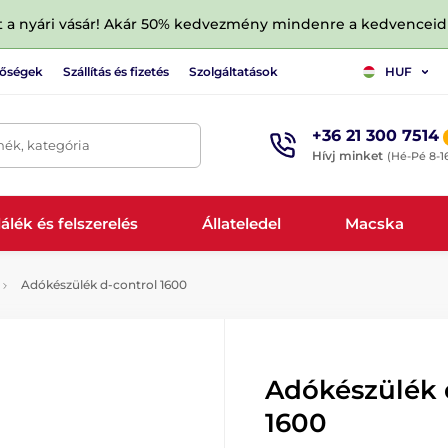
tt a nyári vásár! Akár 50% kedvezmény mindenre a kedvencei
tőségek
Szállítás és fizetés
Szolgáltatások
HUF
+36 21 300 7514
mék, kategória
Hívj minket
(Hé-Pé 8-1
álék és felszerelés
Állateledel
Macska
Adókészülék d-control 1600
Adókészülék 
1600