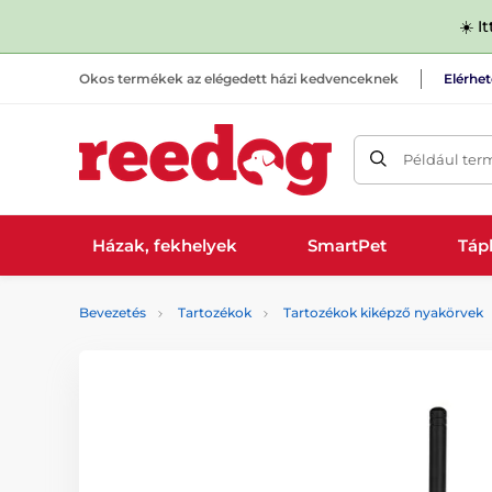
☀️ I
Okos termékek az elégedett házi kedvenceknek
Elérhe
Például ter
Házak, fekhelyek
SmartPet
Tápl
Bevezetés
Tartozékok
Tartozékok kiképző nyakörvek