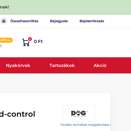
dnek!
Összehasonlítás
Bejegyzés
Bejelentkezés
0
offline
0 Ft
6)
Nyakörvek
Tartozékok
Akció
d-control
További termékek megjelenítése ›