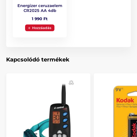
Energizer ceruzaelem
CR2025 AA 4db
A csomag tartalma:
1 990 Ft
Hozzáadás
Adó
2x AA 1,5V elem
Nyakba akasztható zsinór
Kapcsolódó termékek
Megjegyzés: A kép csak illusztráció.
A műszaki specifikációk előzetes értesítés nélkül
változhatnak. A képek csak illusztrációk.
A termék a következő kategóriákba sorolt
Tartozékok kiképző nyakörvek
Adókészülék
Dogtrace