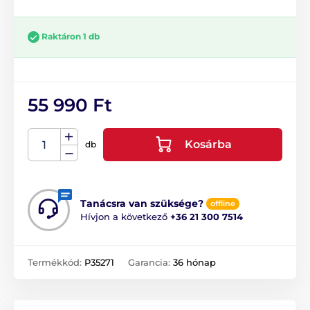
Raktáron 1 db
55 990 Ft
Kosárba
db
Tanácsra van szüksége?
offline
Hívjon a következő
+36 21 300 7514
Termékkód:
P35271
Garancia:
36 hónap