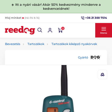
☀️ Itt a nyári vásár! Akár 50% kedvezmény mindenre a
kedvenceidnek!
+36 21 300 7514
Hívj minket
(Hé-Pé 8-16)
0
Menü
Bevezetés
Tartozékok
Tartozékok kiképző nyakörvek
Gyártó