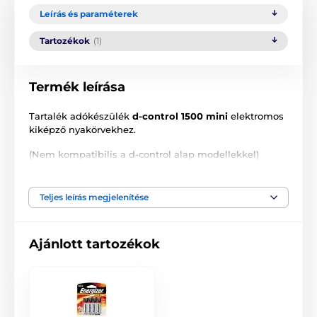
Leírás és paraméterek
Tartozékok
(1)
Termék leírása
Tartalék adókészülék
d-control 1500 mini
elektromos
kiképző nyakörvekhez.
(Nem kompatibilis a d-control alap modellekkel)
Teljes leírás megjelenítése
A termék előnyei:
Háttérvilágítású LCD kijelző
Ajánlott tartozékok
Hatótávolság akár 1500 m
Minden funkcióhoz külön gomb
Akkumulátor állapotjelző lámpa
Impulzus, booster, hang funkciók