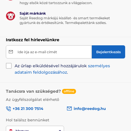
hogy elsők közé tartozzunk a világpiacon.
Saját márkánk
Saját Reedog márkájú kisállat- és smart termékeket
gyártunk és értékesítünk. Termékpalettánk széles.
Iratkozz fel hírlevelünkre
Ide írja az e-mail címét
Bejelentkezés
Az űrlap elküldésével hozzájárulok
személyes
adataim feldolgozásához
.
Tanácsra van szükséged?
offline
Az ügyfélszolgálat elérhető
+36 21 300 7514
info@reedog.hu
Hol találsz bennünket
Magyar