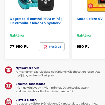
Dogtrace d-control 1600 mini |
Kodak elem 9V
Elektronikus kiképző nyakörv
Raktáron
Raktáron
77 990 Ft
990 Ft
Kosárba
Nyakörv szerviz
A nyakörvek szervizelése cégünk nélkülözhetetlen része. Azt
nyújtjuk, amire szüksége van.
Szakmai tanácsadás
Írjon nekünk vagy hívjon minket. Ügyfélszolgálatunk
szakmai tanácsadási képzésben részesült.
9 éve a piacon
A piacon eltöltött 9 év elegendő tapasztalatot adott ahhoz,