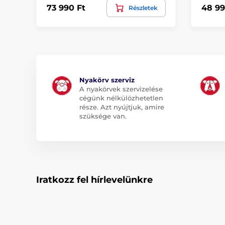
73 990 Ft
48 99
Részletek
Nyakörv szerviz
A nyakörvek szervizelése
cégünk nélkülözhetetlen
része. Azt nyújtjuk, amire
szüksége van.
Iratkozz fel hírlevelünkre