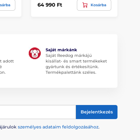
64 990 Ft
64
sárba
Kosárba
Saját márkánk
Saját Reedog márkájú
t adott
kisállat- és smart termékeket
é
gyártunk és értékesítünk.
on.
Termékpalettánk széles.
Bejelentkezés
ájárulok
személyes adataim feldolgozásához
.