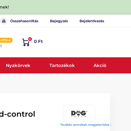
dnek!
Összehasonlítás
Bejegyzés
Bejelentkezés
0
offline
0 Ft
6)
Nyakörvek
Tartozékok
Akció
d-control
További termékek megjelenítése ›