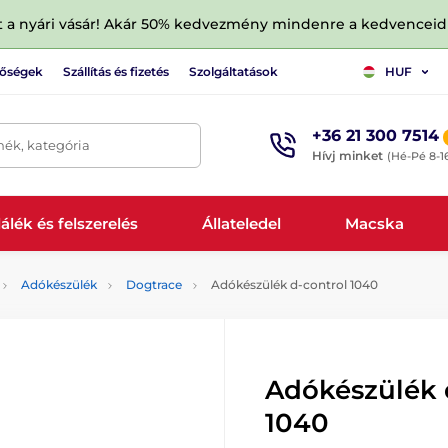
tt a nyári vásár! Akár 50% kedvezmény mindenre a kedvencei
tőségek
Szállítás és fizetés
Szolgáltatások
HUF
+36 21 300 7514
mék, kategória
Hívj minket
(Hé-Pé 8-1
álék és felszerelés
Állateledel
Macska
Adókészülék
Dogtrace
Adókészülék d-control 1040
Adókészülék 
1040