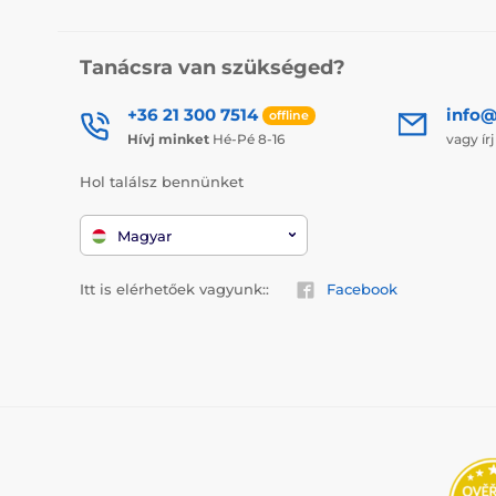
Tanácsra van szükséged?
+36 21 300 7514
info@
offline
Hívj minket
Hé-Pé 8-16
vagy ír
Hol találsz bennünket
Magyar
Itt is elérhetőek vagyunk::
Facebook