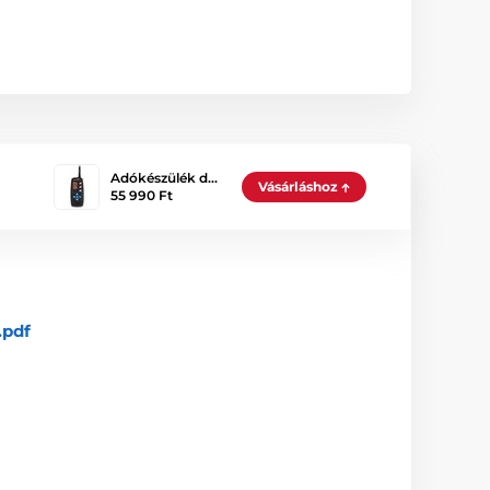
Adókészülék d…
Vásárláshoz
55 990 Ft
.pdf