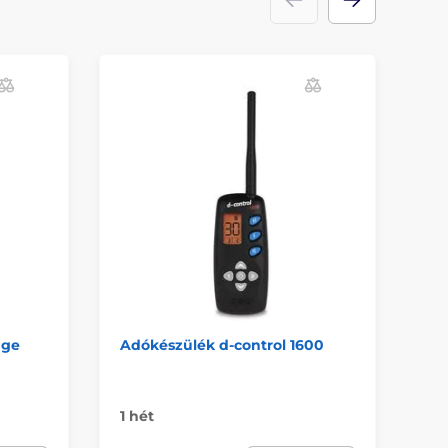
dge
Adókészülék d-control 1600
Ad
pr
1 hét
Ra