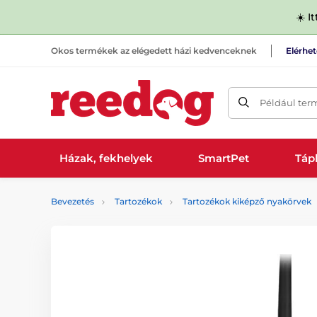
☀️ I
Okos termékek az elégedett házi kedvenceknek
Elérhe
Például ter
Házak, fekhelyek
SmartPet
Tápl
Bevezetés
Tartozékok
Tartozékok kiképző nyakörvek