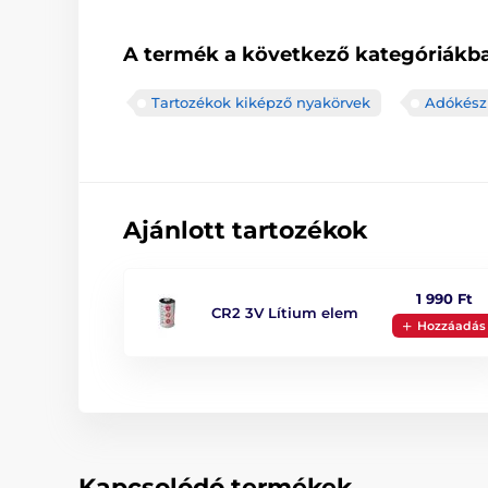
A termék a következő kategóriákba
Tartozékok kiképző nyakörvek
Adókész
Ajánlott tartozékok
1 990 Ft
CR2 3V Lítium elem
Hozzáadás
Kapcsolódó termékek