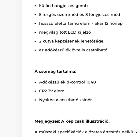
külön hangjelzés gomb
5 rezgés üzemmód és 8 fényjelzés mód
hosszú élettartamú elem - akár 12 hónap
megvilágított LCD kijelző
2 kutya képzésének lehetősége
az adókészülék övre is csatolható
A csomag tartalma:
Adókészülék d-control 1040
CR2 3V elem
Nyakba akasztható zsinór
Megjegyzés: A kép csak illusztráció.
A műszaki specifikációk előzetes értesítés nélkül 