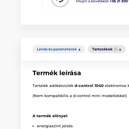
Hívjon a következő
+36 21 300
Leírás és paraméterek
Tartozékok
(1)
Termék leírása
Tartalék adókészülék
d-control 1040
elektromos k
(Nem kompatibilis a d-control mini modellekkel)
A termék előnyei:
energiaszint jelzés