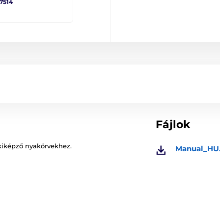
 7514
Fájlok
iképző nyakörvekhez.
Manual_HU