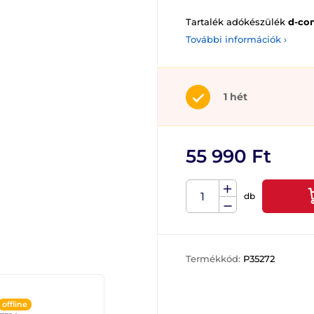
Tartalék adókészülék
d-con
További információk ›
1 hét
55 990 Ft
db
Termékkód:
P35272
offline