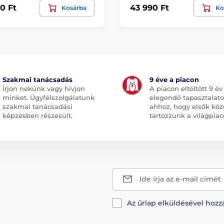
0 Ft
43 990 Ft
Kosárba
Ko
Szakmai tanácsadás
9 éve a piacon
Írjon nekünk vagy hívjon
A piacon eltöltött 9 év
minket. Ügyfélszolgálatunk
elegendő tapasztalato
szakmai tanácsadási
ahhoz, hogy elsők köz
képzésben részesült.
tartozzunk a világpiac
Ide írja az e-mail címét
Az űrlap elküldésével hozz