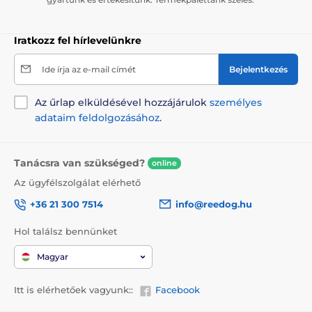
Iratkozz fel hírlevelünkre
Ide írja az e-mail címét
Bejelentkezés
Az űrlap elküldésével hozzájárulok
személyes
adataim feldolgozásához
.
Tanácsra van szükséged?
online
Az ügyfélszolgálat elérhető
+36 21 300 7514
info@reedog.hu
Hol találsz bennünket
Magyar
Itt is elérhetőek vagyunk::
Facebook