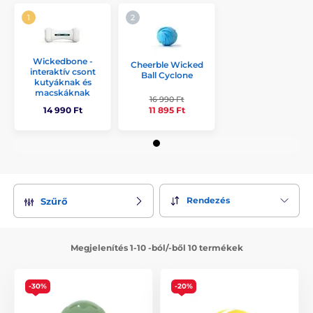
Wickedbone -
Cheerble Wicked
interaktív csont
Ball Cyclone
kutyáknak és
macskáknak
16 990 Ft
11 895 Ft
14 990 Ft
Rendezés
Szűrő
Megjelenítés 1-10 -ból/-ből 10 termékek
-30%
-20%