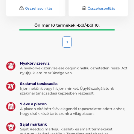
Összehasonlítás
Összehasonlítás
Ön már 10 termékek -ból/-ből 10.
1
Nyakörv szerviz
A nyakörvek szervizelése cégünk nélkülözhetetlen része. Azt
nyújtjuk, amire szüksége van.
Szakmai tanácsadás
Írjon nekünk vagy hívjon minket. Ügyfélszolgálatunk
szakmai tanácsadási képzésben részesült.
9 éve a piacon
A piacon eltöltött 9 év elegendő tapasztalatot adott ahhoz,
hogy elsők közé tartozzunk a világpiacon.
Saját márkánk
Saját Reedog márkájú kisállat- és smart termékeket
gyártunk és értékesítünk. Termékpalettánk széles.