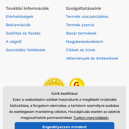
További információk
Szolgáltatásaink
Elérhetőségek
Termék visszaküldése
Reklamációk
Termék szerviz
Szállítás és fizetés
Bazár termékek
A cégről
Nagykereskedelem
Szerződési feltételek
Cikkek és hírek
Vélemények és értékelések
Sütik beállításai
Ezen a weboldalon sütiket használunk a megfelelő működés
biztosítása, a forgalom elemzése, a tartalom személyre szabása
és esetlegesen marketing célokra. Hozzájárulás esetén az adatok
megoszthatók partnereinkkel.
Tudjon meg többet»
Engedélyezzen mindent
© 2026 www.reedog.hu ⦁ Webshop szolgáltatónk a
SIMPLIA.cz