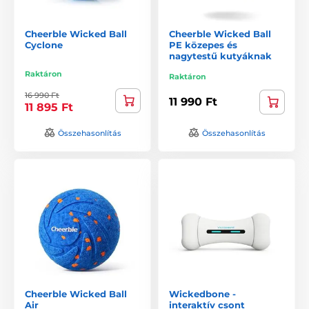
Cheerble Wicked Ball
Cheerble Wicked Ball
Cyclone
PE közepes és
nagytestű kutyáknak
Raktáron
Raktáron
16 990 Ft
11 990 Ft
11 895 Ft
Összehasonlítás
Összehasonlítás
Cheerble Wicked Ball
Wickedbone -
Air
interaktív csont