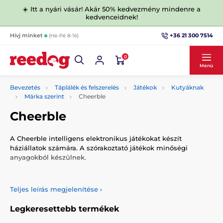
☀️ Itt a nyári vásár! Akár 50% kedvezmény mindenre a
kedvenceidnek!
+36 21 300 7514
Hívj minket
(Hé-Pé 8-16)
0
Menü
Bevezetés
Táplálék és felszerelés
Játékok
Kutyáknak
Márka szerint
Cheerble
Cheerble
A Cheerble intelligens elektronikus játékokat készít
háziállatok számára. A szórakoztató játékok minőségi
anyagokból készülnek.
Teljes leírás megjelenítése
›
Legkeresettebb termékek