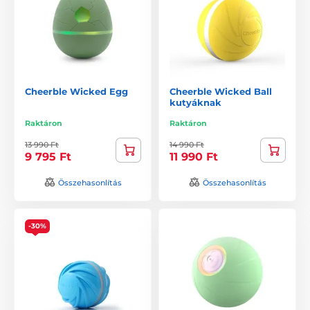
Cheerble Wicked Egg
Cheerble Wicked Ball
kutyáknak
Raktáron
Raktáron
13 990 Ft
14 990 Ft
9 795 Ft
11 990 Ft
Összehasonlítás
Összehasonlítás
-30%