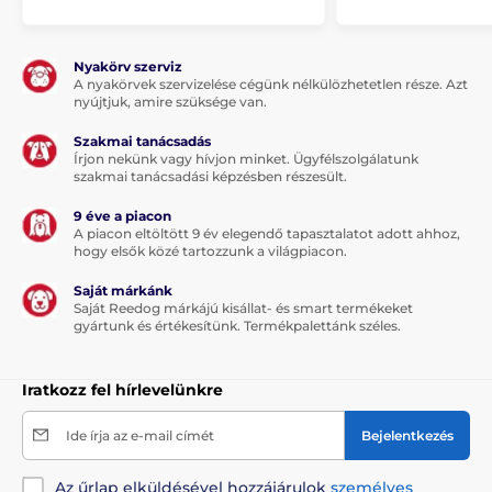
Nyakörv szerviz
A nyakörvek szervizelése cégünk nélkülözhetetlen része. Azt
nyújtjuk, amire szüksége van.
Szakmai tanácsadás
Írjon nekünk vagy hívjon minket. Ügyfélszolgálatunk
szakmai tanácsadási képzésben részesült.
9 éve a piacon
A piacon eltöltött 9 év elegendő tapasztalatot adott ahhoz,
hogy elsők közé tartozzunk a világpiacon.
Saját márkánk
Hogyan válasszuk ki a megfelelő
Saját Reedog márkájú kisállat- és smart termékeket
gyártunk és értékesítünk. Termékpalettánk széles.
házat:
Iratkozz fel hírlevelünkre
Kutyafajták
: A kényelmes és puha kutyaház ideális a
Ide írja az e-mail címét
Bejelentkezés
legkisebb és nagyobb kutyafajták számára is.
A fekhely legfőbb előnyei:
Kényelmes, puha
Az űrlap elküldésével hozzájárulok
személyes