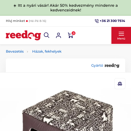
☀️ Itt a nyári vásár! Akár 50% kedvezmény mindenre a
kedvenceidnek!
+36 21 300 7514
Hívj minket
(Hé-Pé 8-16)
0
Menü
Bevezetés
Házak, fekhelyek
Gyártó