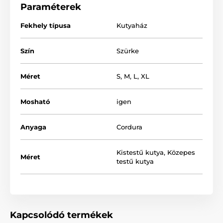
Paraméterek
Fekhely típusa
Kutyaház
Szín
Szürke
Méret
S
,
M
,
L
,
XL
Mosható
igen
Anyaga
Cordura
Kistestű kutya
,
Közepes
Biztosan fogja értékelni kutyusa is a tetővel ellátott
Méret
testű kutya
luxus fekhelyet, ahol kényelmesen pihenhet és
biztonságban érezheti magát.
Kapcsolódó termékek