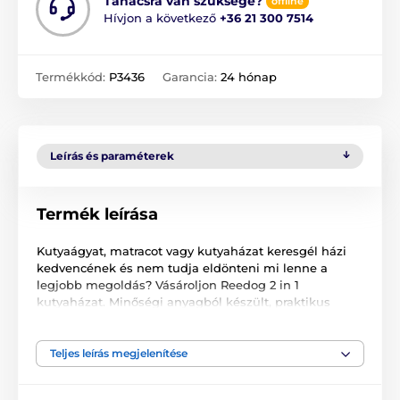
Tanácsra van szüksége?
offline
Hívjon a következő
+36 21 300 7514
Termékkód:
P3436
Garancia:
24 hónap
Leírás és paraméterek
Termék leírása
Kutyaágyat, matracot vagy kutyaházat keresgél házi
kedvencének és nem tudja eldönteni mi lenne a
legjobb megoldás? Vásároljon Reedog 2 in 1
kutyaházat. Minőségi anyagból készült, praktikus
kutyaház, melyét másodperceken belül kutya vagy
macskafekhellyé alakíthat. Házi kedvence azonnal
megkedveli, mivel kényelemben és biztonságban
Teljes leírás megjelenítése
érzik magukat! Ne habozzon és válasszon széles
termékkínálatunkból.