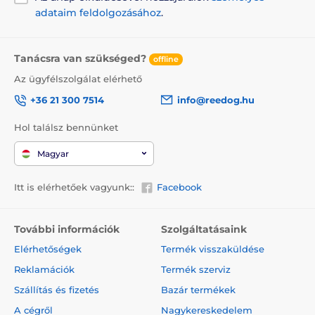
kutyaház, mely tető nélküli kutyafekhellyé alakítható,
adataim feldolgozásához
.
oldalfallal. Puha habszivacs töltet + poliuretán.
Kényelmes, kellemes és zárt menedéket biztosít, pl.
széllel vagy hideggel szemben. A minőségi Cordura
Tanácsra van szükséged?
anyagból készült huzat cipzár segítségével levehető
offline
és mosható.
Az ügyfélszolgálat elérhető
Anyaga:
tartós és ellenálló Cordura, ellenáll a
+36 21 300 7514
info@reedog.hu
szennyeződésnek és a karcolásnak. Karbantartása
nem igényes, 30 fokon mosható. Puha habszivacs
Hol találsz bennünket
töltet + poliuretán.
Magyar
A kutya természete:
őrző vagy kíváncsi kutya, a
kényelem kedvelője, saját fedett területre van
Itt is elérhetőek vagyunk::
Facebook
szüksége.
További információk
Szolgáltatásaink
Elérhetőségek
Termék visszaküldése
Reklamációk
Termék szerviz
Szállítás és fizetés
Bazár termékek
A cégről
Nagykereskedelem