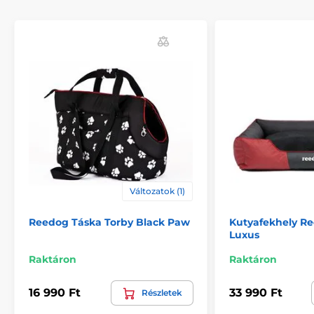
A megfelelő méret kiválasztásában az alábbi táblázat
nyújt segítséget. (*Kézzel varrott termék, ezért
előfordulhat, hogy a méretek, maximálisan 2 - 4 cm-el,
Változatok (1)
eltérnek a feltüntetett méretektől.) Mosható
mosógépben (30° kézi mosás).
Reedog Táska Torby Black Paw
Kutyafekhely R
Luxus
Raktáron
Raktáron
16 990 Ft
33 990 Ft
Részletek