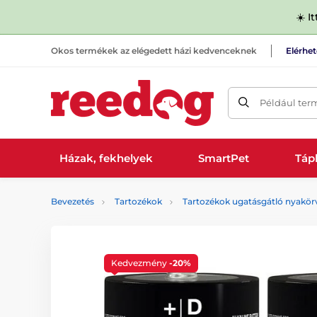
☀️ I
Okos termékek az elégedett házi kedvenceknek
Elérhe
Például ter
Házak, fekhelyek
SmartPet
Tápl
Bevezetés
Tartozékok
Tartozékok ugatásgátló nyakör
Kedvezmény
-20%