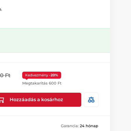
.
0 Ft
Kedvezmény
-20%
Megtakarítás 600 Ft
Hozzáadás a kosárhoz
Garancia:
24 hónap