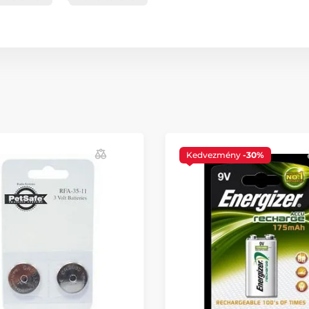
Kedvezmény
-30%