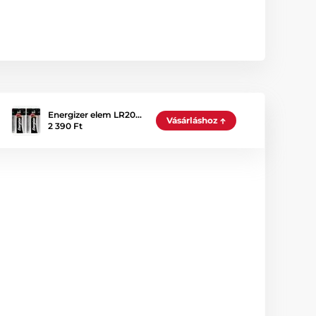
Energizer elem LR20…
Vásárláshoz
2 390 Ft