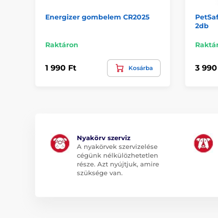
Energizer gombelem CR2025
PetSa
2db
Raktáron
Raktá
1 990 Ft
3 990
Kosárba
Nyakörv szerviz
A nyakörvek szervizelése
cégünk nélkülözhetetlen
része. Azt nyújtjuk, amire
szüksége van.