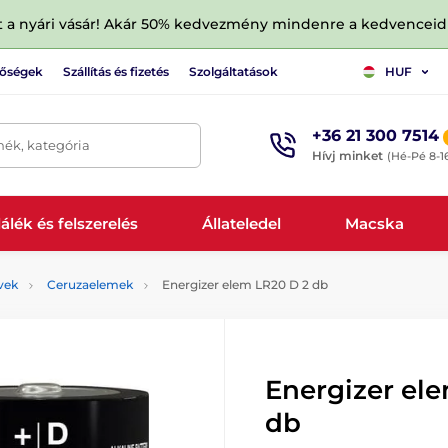
tt a nyári vásár! Akár 50% kedvezmény mindenre a kedvencei
tőségek
Szállítás és fizetés
Szolgáltatások
HUF
+36 21 300 7514
mék, kategória
Hívj minket
(Hé-Pé 8-1
álék és felszerelés
Állateledel
Macska
vek
Ceruzaelemek
Energizer elem LR20 D 2 db
Energizer el
db