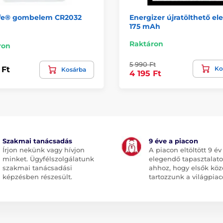
fe® gombelem CR2032
Energizer újratölthető e
175 mAh
Raktáron
ron
5 990 Ft
Ko
 Ft
Kosárba
4 195 Ft
Szakmai tanácsadás
9 éve a piacon
Írjon nekünk vagy hívjon
A piacon eltöltött 9 év
minket. Ügyfélszolgálatunk
elegendő tapasztalato
szakmai tanácsadási
ahhoz, hogy elsők köz
képzésben részesült.
tartozzunk a világpiac