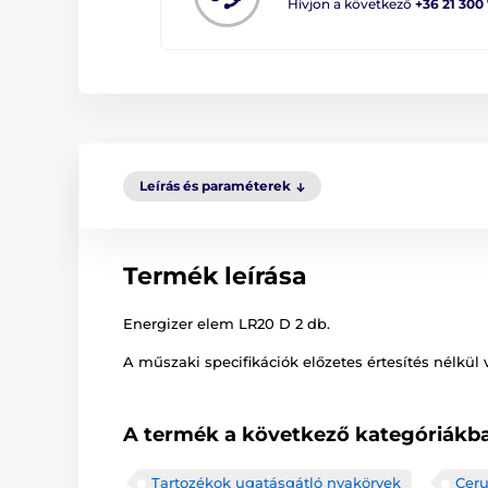
Hívjon a következő
+36 21 300
Leírás és paraméterek
Termék leírása
Energizer elem LR20 D 2 db.
A műszaki specifikációk előzetes értesítés nélkül 
A termék a következő kategóriákba
Tartozékok ugatásgátló nyakörvek
Cer