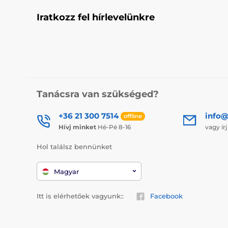
Iratkozz fel hírlevelünkre
Tanácsra van szükséged?
+36 21 300 7514
info@
offline
Hívj minket
Hé-Pé 8-16
vagy ír
Hol találsz bennünket
Magyar
Itt is elérhetőek vagyunk::
Facebook