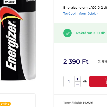
Energizer elem LR20 D 2 db
További információk ›
Raktáron > 10 db
2 390 Ft
2 99
db
Termékkód:
P12556
offline