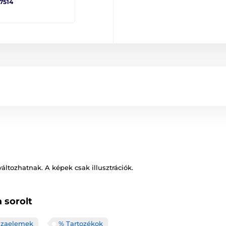
 7514
változhatnak. A képek csak illusztrációk.
 sorolt
uzaelemek
% Tartozékok