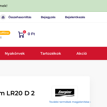
dnek!
Összehasonlítás
Bejegyzés
Bejelentkezés
0
offline
0 Ft
6)
Nyakörvek
Tartozékok
Akció
em LR20 D 2
További termékek megjelenítése ›