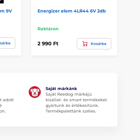
lem 9V
Energizer elem 4LR44 6V 2db
CR
Raktáron
Ra
sárba
2 990 Ft
1 
Kosárba
Saját márkánk
Saját Reedog márkájú
t adott
kisállat- és smart termékeket
é
gyártunk és értékesítünk.
on.
Termékpalettánk széles.