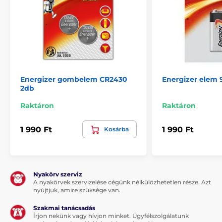
Energizer gombelem CR2430
Energizer elem 
2db
Raktáron
Raktáron
1 990 Ft
1 990 Ft
Kosárba
Nyakörv szerviz
A nyakörvek szervizelése cégünk nélkülözhetetlen része. Azt
nyújtjuk, amire szüksége van.
Szakmai tanácsadás
Írjon nekünk vagy hívjon minket. Ügyfélszolgálatunk