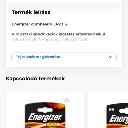
Termék leírása
Energizer gombelem CR2016.
A műszaki specifikációk előzetes értesítés nélkül
változhatnak. A képek csak illusztrációk.
Teljes leírás megjelenítése
A termék a következő kategóriákba sorolt
Ceruzaelemek
Kapcsolódó termékek
Tartozékok ugatásgátló nyakörvek
Ceruzaelemek
Ceruzaelemek