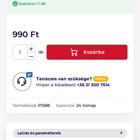
Raktáron 7 db
990 Ft
Kosárba
db
Tanácsra van szüksége?
offline
Hívjon a következő
+36 21 300 7514
Termékkód:
P1598
Garancia:
24 hónap
Leírás és paraméterek