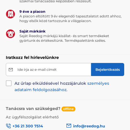
szakmai tanácsadási képzésben részesült.
9 éve a piacon
A piacon eltöltött 9 év elegendő tapasztalatot adott ahhoz,
hogy elsők közé tartozzunk a világpiacon.
Saját márkánk
Saját Reedog márkájú kisállat- és smart termékeket
gyártunk és értékesítünk. Termékpalettánk széles.
Iratkozz fel hírlevelünkre
Ide írja az e-mail címét
Bejelentkezés
Az űrlap elküldésével hozzájárulok
személyes
adataim feldolgozásához
.
Tanácsra van szükséged?
offline
Az ügyfélszolgálat elérhető
+36 21 300 7514
info@reedog.hu