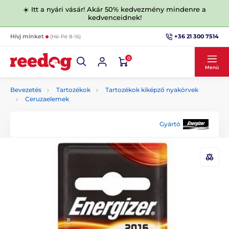
☀️ Itt a nyári vásár! Akár 50% kedvezmény mindenre a
kedvenceidnek!
+36 21 300 7514
Hívj minket
(Hé-Pé 8-16)
0
Menü
Bevezetés
Tartozékok
Tartozékok kiképző nyakörvek
Ceruzaelemek
Gyártó