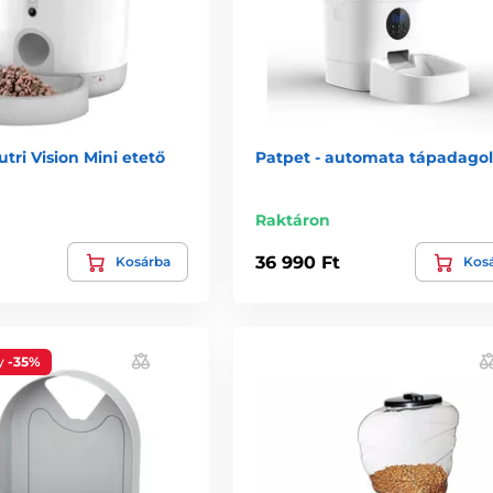
tri Vision Mini etető
Patpet - automata tápadagol
Raktáron
36 990 Ft
Kosárba
Kos
y
-35%