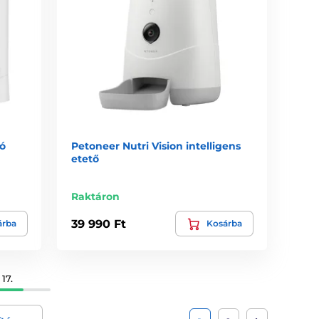
ó
Petoneer Nutri Vision intelligens
etető
Raktáron
39 990 Ft
árba
Kosárba
17.