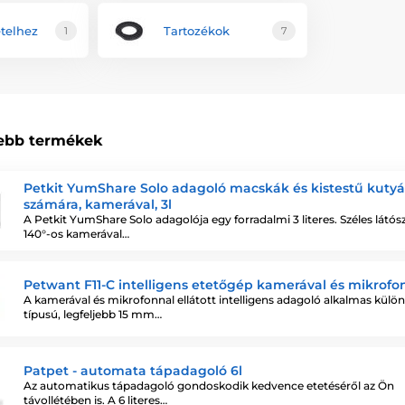
telhez
Tartozékok
1
7
ebb termékek
Petkit YumShare Solo adagoló macskák és kistestű kuty
számára, kamerával, 3l
A Petkit YumShare Solo adagolója egy forradalmi 3 literes. Széles látós
140°-os kamerával…
Petwant F11-C intelligens etetőgép kamerával és mikrofo
A kamerával és mikrofonnal ellátott intelligens adagoló alkalmas külö
típusú, legfeljebb 15 mm…
Patpet - automata tápadagoló 6l
Az automatikus tápadagoló gondoskodik kedvence etetéséről az Ön
távollétében is. A 6 literes…