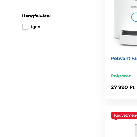
Hangfelvétel
igen
Petwant F3
Raktáron
27 990 Ft
Kedvezmén