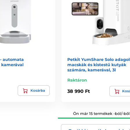
 - automata
Petkit YumShare Solo adagol
 kamerával
macskák és kistestű kutyák
számára, kamerával, 3l
Raktáron
Kosárba
38 990 Ft
Kos
Ön már 15 termékek -ból/-ből 