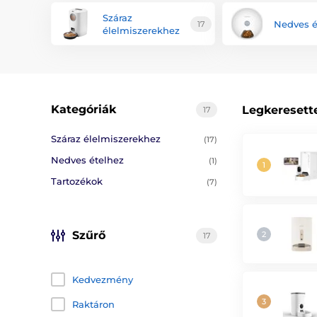
Száraz
Nedves é
17
élelmiszerekhez
Kategóriák
Legkeresett
17
Száraz élelmiszerekhez
(17)
Nedves ételhez
(1)
Tartozékok
(7)
Szűrő
17
Kedvezmény
Raktáron