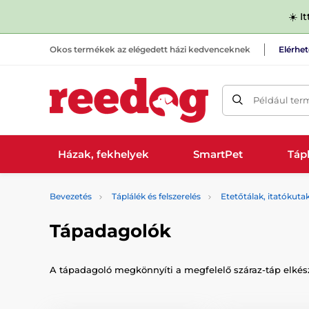
☀️ I
Okos termékek az elégedett házi kedvenceknek
Elérhe
Például ter
Házak, fekhelyek
SmartPet
Tápl
Bevezetés
Táplálék és felszerelés
Etetőtálak, itatókuta
Tápadagolók
A tápadagoló megkönnyíti a megfelelő száraz-táp elkész