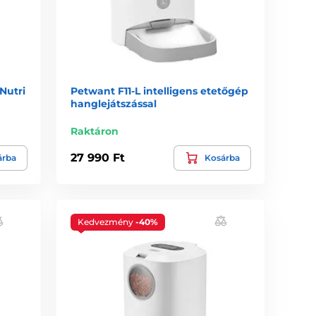
Nutri
Petwant F11-L intelligens etetőgép
hanglejátszással
Raktáron
27 990 Ft
árba
Kosárba
Kedvezmény
-40%