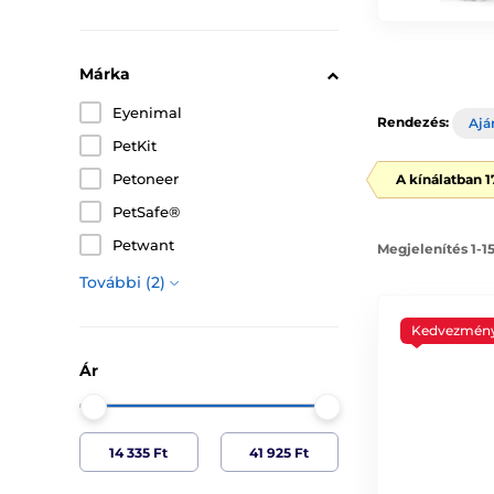
Márka
Eyenimal
Rendezés:
Ajá
PetKit
Petoneer
A kínálatban 
PetSafe®
Petwant
Megjelenítés 1-1
További (2)
Kedvezmén
Ár