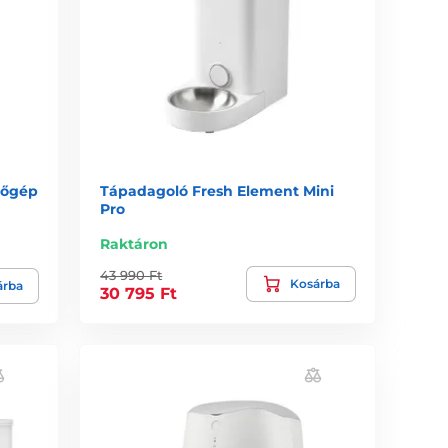
etőgép
Tápadagoló Fresh Element Mini
Pro
Raktáron
43 990 Ft
Kosárba
árba
30 795 Ft