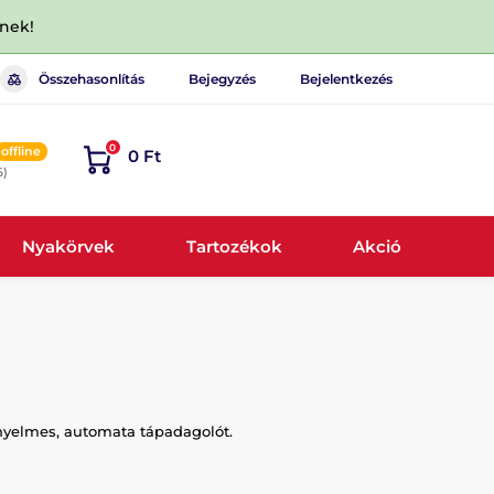
dnek!
Összehasonlítás
Bejegyzés
Bejelentkezés
0
offline
0 Ft
6)
Nyakörvek
Tartozékok
Akció
ényelmes, automata tápadagolót.