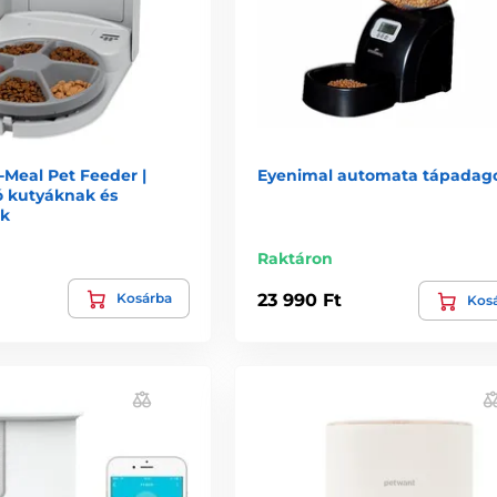
-Meal Pet Feeder |
Eyenimal automata tápadag
 kutyáknak és
k
Raktáron
Kosárba
23 990 Ft
Kos