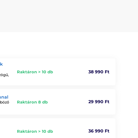
ák
38 990 Ft
Raktáron > 10 db
zögű,
nnal
29 990 Ft
Raktáron 8 db
nböző
36 990 Ft
Raktáron > 10 db