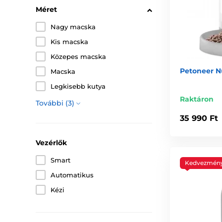
Méret
Nagy macska
Kis macska
Közepes macska
Petoneer Nu
Macska
Legkisebb kutya
Raktáron
További (3)
35 990 Ft
Vezérlők
Smart
Kedvezmén
Automatikus
Kézi