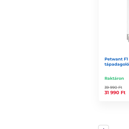
Petwant F1
tápadagoló
Raktáron
39 990 Ft
31 990 Ft