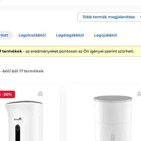
Több termék megjelenítése
nlott
Legolcsóbbtól
Legdrágábbtól
Legújabbtól
17 termékek
- az eredményeket pontosan az Ön igényei szerint szűrheti.
5 -ból/-ből 17 termékek
y
-20%