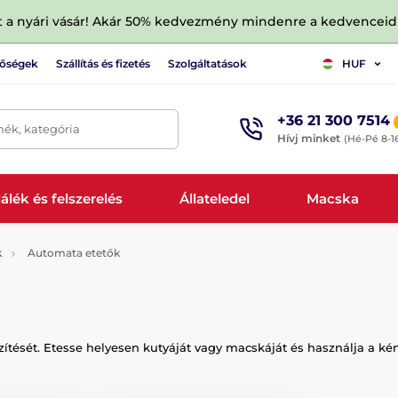
tt a nyári vásár! Akár 50% kedvezmény mindenre a kedvencei
tőségek
Szállítás és fizetés
Szolgáltatások
HUF
+36 21 300 7514
mék, kategória
Hívj minket
(Hé-Pé 8-1
álék és felszerelés
Állateledel
Macska
k
Automata etetők
ítését. Etesse helyesen kutyáját vagy macskáját és használja a k