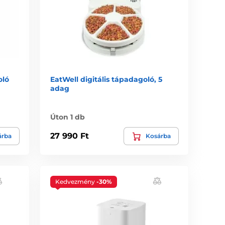
oló
EatWell digitális tápadagoló, 5
adag
Úton 1 db
27 990 Ft
árba
Kosárba
Kedvezmény
-30%