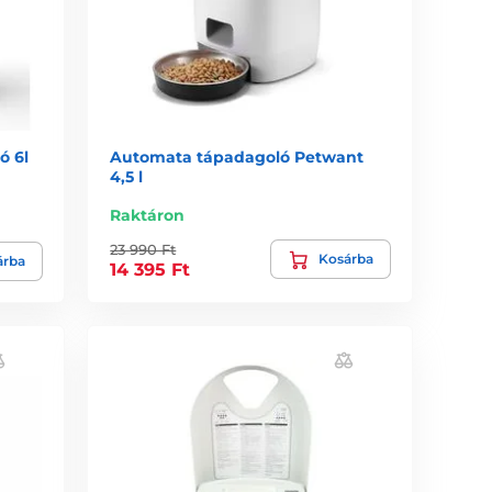
ó 6l
Automata tápadagoló Petwant
4,5 l
Raktáron
23 990 Ft
Kosárba
árba
14 395 Ft