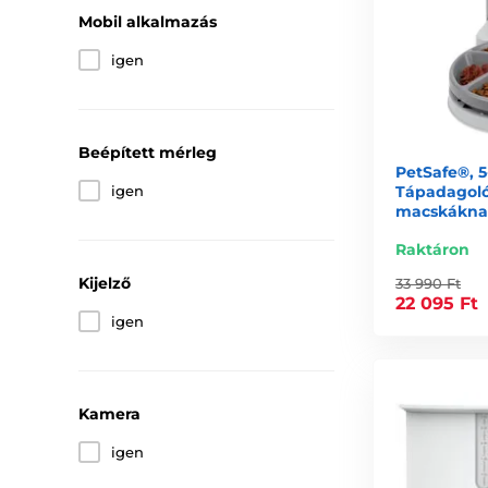
Mobil alkalmazás
igen
Beépített mérleg
PetSafe®, 5
Tápadagoló
igen
macskákna
Raktáron
Kijelző
33 990 Ft
22 095 Ft
igen
Kamera
igen