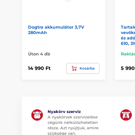
Dogtra akkumulátor 3,7V
Tarta
280mAh
vevők
és adó
610, 3
Úton 4 db
Raktá
14 990 Ft
5 990
Kosárba
Nyakörv szerviz
A nyakörvek szervizelése
cégünk nélkülözhetetlen
része. Azt nyújtjuk, amire
szüksége van.