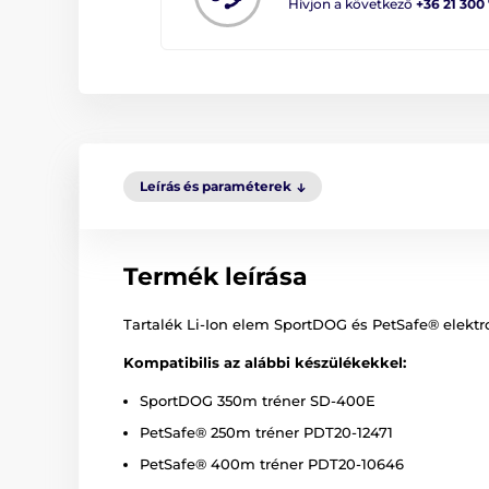
Hívjon a következő
+36 21 300
Leírás és paraméterek
Termék leírása
Tartalék Li-Ion elem SportDOG és PetSafe® elekt
Kompatibilis az alábbi készülékekkel:
SportDOG 350m tréner SD-400E
PetSafe® 250m tréner PDT20-12471
PetSafe® 400m tréner PDT20-10646