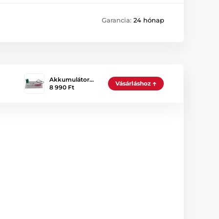
Garancia:
24 hónap
Akkumulátor…
Vásárláshoz
8 990 Ft