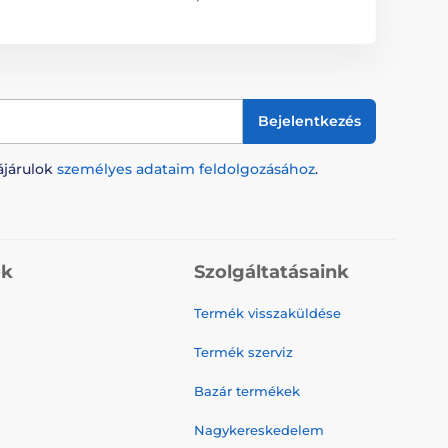
Bejelentkezés
ájárulok
személyes adataim feldolgozásához
.
ók
Szolgáltatásaink
Termék visszaküldése
Termék szerviz
Bazár termékek
Nagykereskedelem