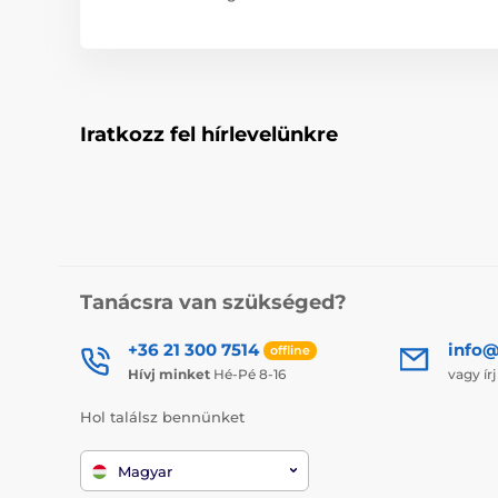
Iratkozz fel hírlevelünkre
Tanácsra van szükséged?
+36 21 300 7514
info@
offline
Hívj minket
Hé-Pé 8-16
vagy ír
Hol találsz bennünket
Magyar