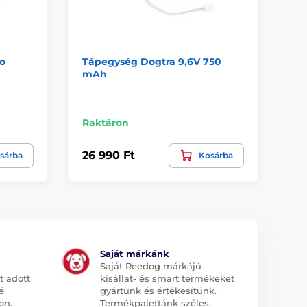
Po
Tápegység Dogtra 9,6V 750
Ak
mAh
Ae
Ra
Raktáron
7 9
26 990 Ft
sárba
Kosárba
3 
Saját márkánk
Saját Reedog márkájú
t adott
kisállat- és smart termékeket
é
gyártunk és értékesítünk.
on.
Termékpalettánk széles.