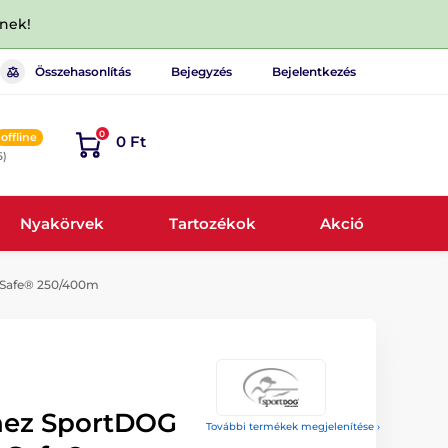
dnek!
Összehasonlítás
Bejegyzés
Bejelentkezés
0
offline
0 Ft
6)
Nyakörvek
Tartozékok
Akció
tSafe® 250/400m
hez SportDOG
További termékek megjelenítése ›