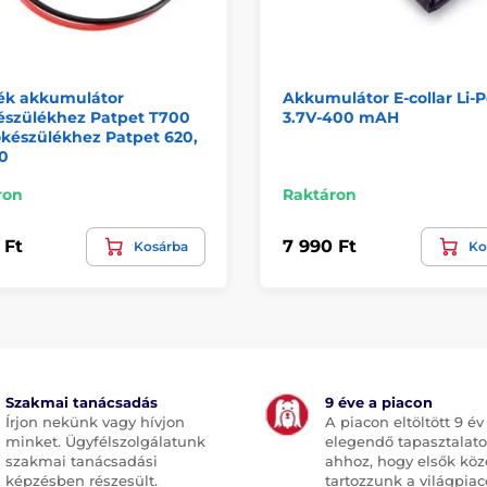
lék akkumulátor
Akkumulátor E-collar Li-
észülékhez Patpet T700
3.7V-400 mAH
készülékhez Patpet 620,
10
ron
Raktáron
 Ft
7 990 Ft
Kosárba
Ko
Szakmai tanácsadás
9 éve a piacon
Írjon nekünk vagy hívjon
A piacon eltöltött 9 év
minket. Ügyfélszolgálatunk
elegendő tapasztalato
szakmai tanácsadási
ahhoz, hogy elsők köz
képzésben részesült.
tartozzunk a világpiac