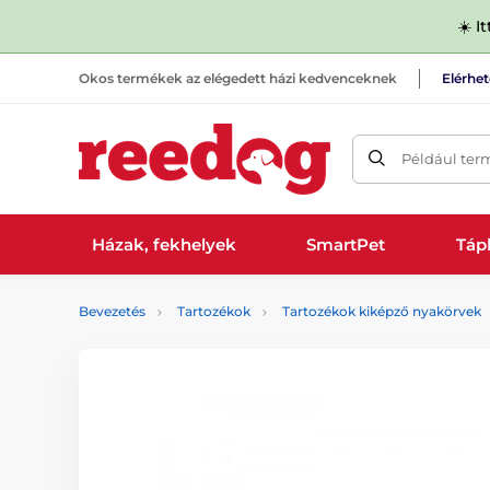
☀️ I
Okos termékek az elégedett házi kedvenceknek
Elérhe
Például ter
Házak, fekhelyek
SmartPet
Tápl
Bevezetés
Tartozékok
Tartozékok kiképző nyakörvek