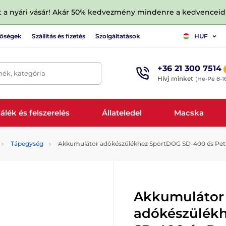
tt a nyári vásár! Akár 50% kedvezmény mindenre a kedvencei
tőségek
Szállítás és fizetés
Szolgáltatások
HUF
+36 21 300 7514
mék, kategória
Hívj minket
(Hé-Pé 8-1
álék és felszerelés
Állateledel
Macska
Tápegység
Akkumulátor adókészülékhez SportDOG SD-400 és Pe
Akkumulátor
adókészülék