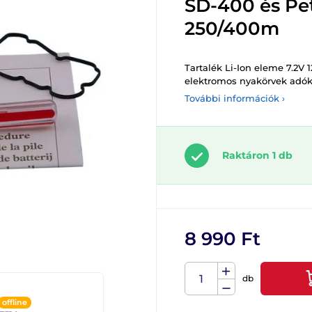
SD-400 és Pe
250/400m
Tartalék Li-Ion eleme 7.2
elektromos nyakörvek adó
További információk ›
Raktáron 1 db
8 990 Ft
db
offline