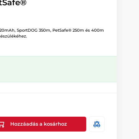
tSafe®
V 120mAh, SportDOG 350m, PetSafe® 250m és 400m
készülékéhez.
Hozzáadás a kosárhoz