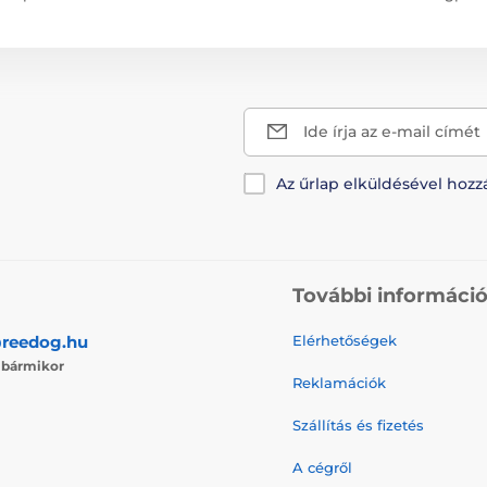
Ide írja az e-mail címét
Az űrlap elküldésével hozz
További informáci
reedog.hu
Elérhetőségek
j
bármikor
Reklamációk
Szállítás és fizetés
A cégről