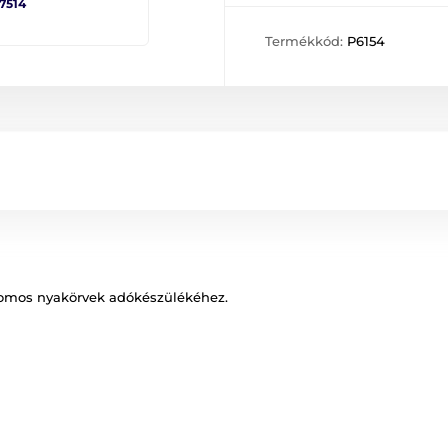
 7514
Termékkód:
P6154
romos nyakörvek adókészülékéhez.