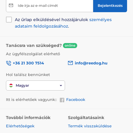
Ide írja az e-mail címét
Bejelentkezés
Az űrlap elküldésével hozzájárulok
személyes
adataim feldolgozásához
.
Tanácsra van szükséged?
online
Az ügyfélszolgálat elérhető
+36 21 300 7514
info@reedog.hu
Hol találsz bennünket
Magyar
Itt is elérhetőek vagyunk::
Facebook
További információk
Szolgáltatásaink
Elérhetőségek
Termék visszaküldése