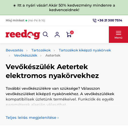
☀️ Itt a nyári vásár! Akár 50% kedvezmény mindenre a
kedvenceidnek!
+36 21 300 7514
Hívj minket
(Hé-Pé 8-16)
0
Menü
Bevezetés
Tartozékok
Tartozékok kiképző nyakörvek
Vevőkészülék
Aetertek
Vevőkészülék Aetertek
elektromos nyakörvekhez
További vevőkészülékre van szüksége? Válasszon
vevőkészüléket kiképző nyakörvekhez. A vevőkészülékek
kompatibilisek üzletünk termékeivel. Funkciók és egyéb
paraméterek alapján választhat.
Teljes leírás megjelenítése
›