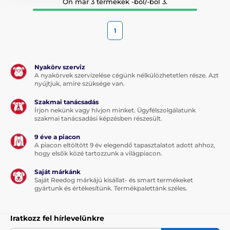
Ön már 3 termékek -ból/-ből 3.
1
Nyakörv szerviz
A nyakörvek szervizelése cégünk nélkülözhetetlen része. Azt
nyújtjuk, amire szüksége van.
Szakmai tanácsadás
Írjon nekünk vagy hívjon minket. Ügyfélszolgálatunk
szakmai tanácsadási képzésben részesült.
9 éve a piacon
A piacon eltöltött 9 év elegendő tapasztalatot adott ahhoz,
hogy elsők közé tartozzunk a világpiacon.
Saját márkánk
Saját Reedog márkájú kisállat- és smart termékeket
gyártunk és értékesítünk. Termékpalettánk széles.
Iratkozz fel hírlevelünkre