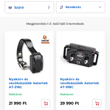
Rendezés
Szűrő
Megjelenítés 1-3 -ból/-ből 3 termékek
Nyakörv és
Nyakörv és
vevőkészülék Aetertek
vevőkészülék Aetertek
AT-216C
AT-918C
Raktáron
Raktáron
21 990 Ft
29 990 Ft