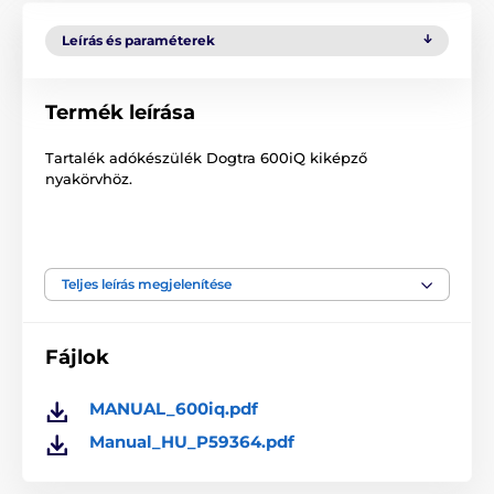
Leírás és paraméterek
Termék leírása
Tartalék adókészülék Dogtra 600iQ kiképző
nyakörvhöz.
A műszaki specifikációk előzetes értesítés nélkül
változhatnak. A képek csak illusztrációk.
Teljes leírás megjelenítése
Fájlok
MANUAL_600iq.pdf
Manual_HU_P59364.pdf