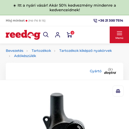
☀️ Itt a nyári vásár! Akár 50% kedvezmény mindenre a
kedvenceidnek!
+36 21 300 7514
Hívj minket
(Hé-Pé 8-16)
0
Menü
Bevezetés
Tartozékok
Tartozékok kiképző nyakörvek
Adókészülék
Gyártó