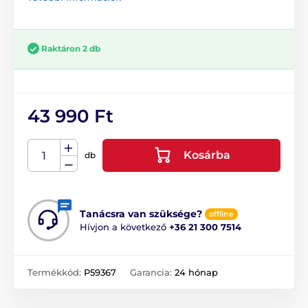
Raktáron 2 db
43 990 Ft
Kosárba
db
Tanácsra van szüksége?
offline
Hívjon a következő
+36 21 300 7514
Termékkód:
P59367
Garancia:
24 hónap