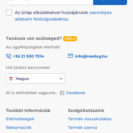
Az űrlap elküldésével hozzájárulok
személyes
adataim feldolgozásához
.
Tanácsra van szükséged?
offline
Az ügyfélszolgálat elérhető
+36 21 300 7514
info@reedog.hu
Hol találsz bennünket
Magyar
Itt is elérhetőek vagyunk::
Facebook
További információk
Szolgáltatásaink
Elérhetőségek
Termék visszaküldése
Reklamációk
Termék szerviz