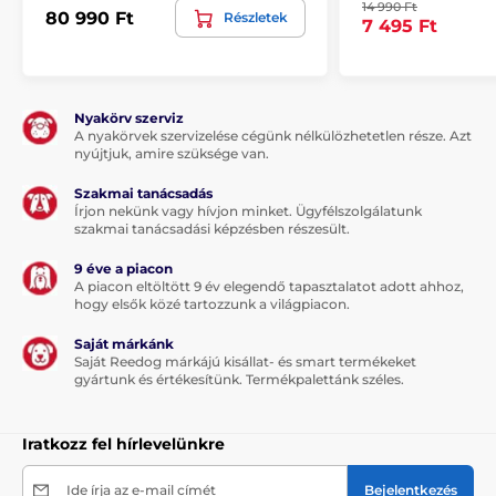
14 990 Ft
80 990 Ft
Részletek
7 495 Ft
Nyakörv szerviz
A nyakörvek szervizelése cégünk nélkülözhetetlen része. Azt
nyújtjuk, amire szüksége van.
Szakmai tanácsadás
Írjon nekünk vagy hívjon minket. Ügyfélszolgálatunk
szakmai tanácsadási képzésben részesült.
9 éve a piacon
A piacon eltöltött 9 év elegendő tapasztalatot adott ahhoz,
hogy elsők közé tartozzunk a világpiacon.
Saját márkánk
Saját Reedog márkájú kisállat- és smart termékeket
gyártunk és értékesítünk. Termékpalettánk széles.
Iratkozz fel hírlevelünkre
Ide írja az e-mail címét
Bejelentkezés