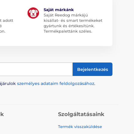
Saját márkánk
Saját Reedog márkájú
t adott
kisállat- és smart termékeket
é
gyártunk és értékesítünk.
on.
Termékpalettánk széles.
Bejelentkezés
ájárulok
személyes adataim feldolgozásához
.
ók
Szolgáltatásaink
Termék visszaküldése