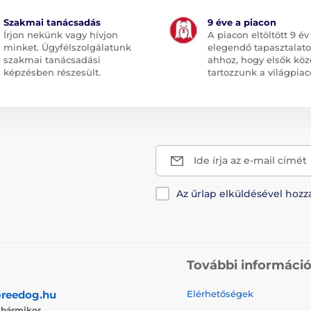
Szakmai tanácsadás
9 éve a piacon
Írjon nekünk vagy hívjon
A piacon eltöltött 9 év
minket. Ügyfélszolgálatunk
elegendő tapasztalato
szakmai tanácsadási
ahhoz, hogy elsők köz
képzésben részesült.
tartozzunk a világpiac
Ide írja az e-mail címét
Az űrlap elküldésével hozz
További informáci
reedog.hu
Elérhetőségek
j
bármikor