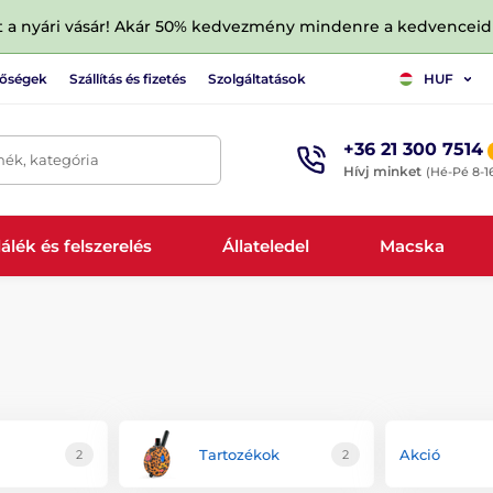
tt a nyári vásár! Akár 50% kedvezmény mindenre a kedvencei
tőségek
Szállítás és fizetés
Szolgáltatások
HUF
+36 21 300 7514
mék, kategória
Hívj minket
(Hé-Pé 8-1
álék és felszerelés
Állateledel
Macska
Tartozékok
Akció
2
2