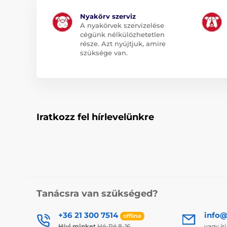
Nyakörv szerviz
A nyakörvek szervizelése
cégünk nélkülözhetetlen
része. Azt nyújtjuk, amire
szüksége van.
Iratkozz fel hírlevelünkre
Tanácsra van szükséged?
+36 21 300 7514
info@
offline
Hívj minket
Hé-Pé 8-16
vagy ír