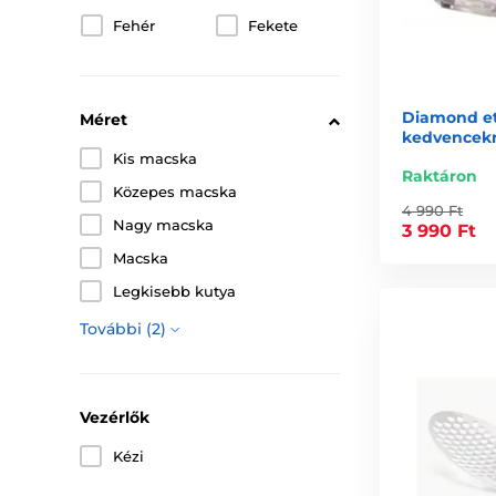
Fehér
Fekete
Diamond et
Méret
kedvencek
Kis macska
Raktáron
Közepes macska
4 990 Ft
Nagy macska
3 990 Ft
Macska
Legkisebb kutya
További (2)
Vezérlők
Kézi