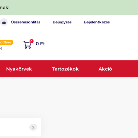
dnek!
Összehasonlítás
Bejegyzés
Bejelentkezés
0
offline
0 Ft
6)
Nyakörvek
Tartozékok
Akció
2