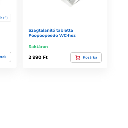
k (4)
t
Szagtalanító tabletta
Poopoopeedo WC-hez
Raktáron
etek
2 990 Ft
Kosárba