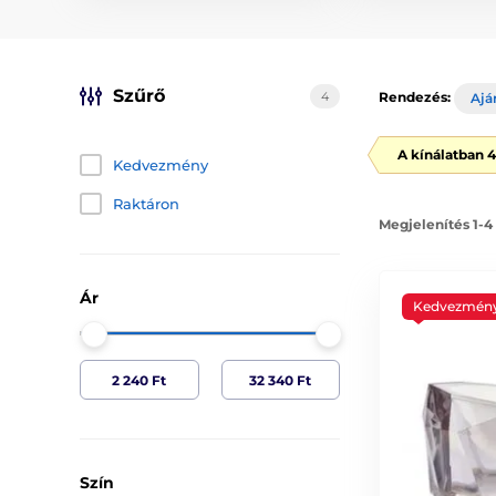
Szűrő
4
Rendezés:
Ajá
A kínálatban 
Kedvezmény
Raktáron
Megjelenítés 1-4
Ár
Kedvezmén
Szín