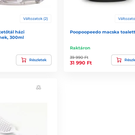
Változatok (2)
Változato
etőtál házi
Poopoopeedo macska toalet
nek, 300ml
Raktáron
39 990 Ft
Részletek
Részl
31 990 Ft