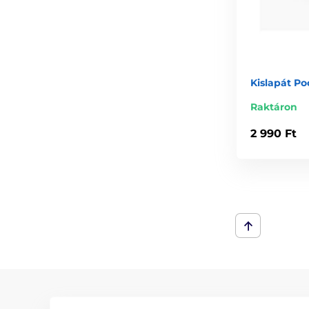
Kislapát P
Raktáron
2 990 Ft