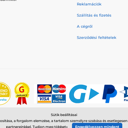
Reklamációk
Szállítás és fizetés
A cégről
Szerződési feltételek
Sütik beállításai
© 2026 www.reedog.hu ⦁ Webshop szolgáltatónk a
SIMPLIA.cz
sítása, a forgalom elemzése, a tartalom személyre szabása és esetlegese
partnereinkkel.
Tudjon meg többet»
Engedélyezzen mindent