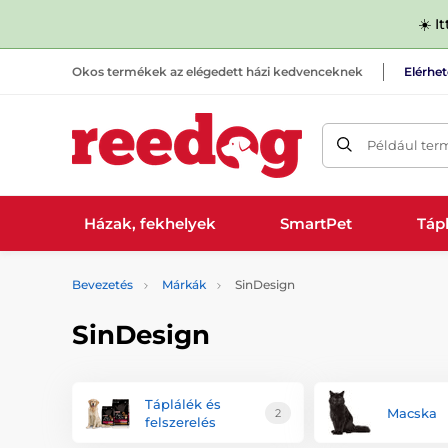
☀️ I
Okos termékek az elégedett házi kedvenceknek
Elérhe
Például ter
Házak, fekhelyek
SmartPet
Tápl
Bevezetés
Márkák
SinDesign
SinDesign
Táplálék és
Macska
2
felszerelés