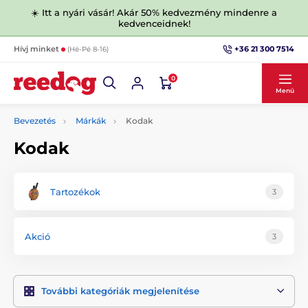
☀️ Itt a nyári vásár! Akár 50% kedvezmény mindenre a
kedvenceidnek!
+36 21 300 7514
Hívj minket
(Hé-Pé 8-16)
0
Menü
Bevezetés
Márkák
Kodak
Kodak
Tartozékok
3
Akció
3
További kategóriák megjelenítése