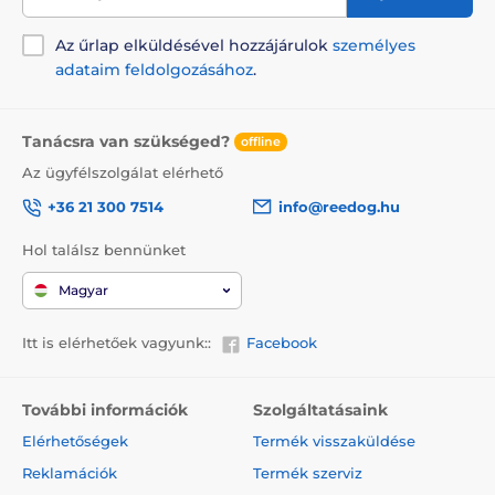
Az űrlap elküldésével hozzájárulok
személyes
adataim feldolgozásához
.
Tanácsra van szükséged?
offline
Az ügyfélszolgálat elérhető
+36 21 300 7514
info@reedog.hu
Hol találsz bennünket
Magyar
Itt is elérhetőek vagyunk::
Facebook
További információk
Szolgáltatásaink
Elérhetőségek
Termék visszaküldése
Reklamációk
Termék szerviz