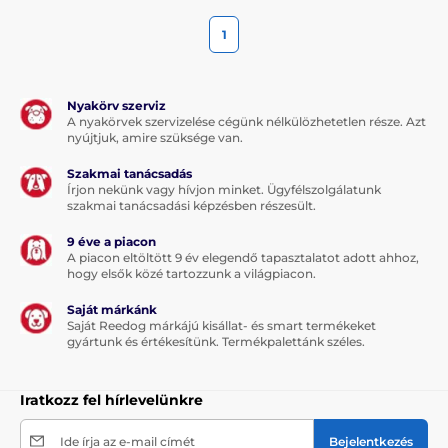
1
Nyakörv szerviz
A nyakörvek szervizelése cégünk nélkülözhetetlen része. Azt
nyújtjuk, amire szüksége van.
Szakmai tanácsadás
Írjon nekünk vagy hívjon minket. Ügyfélszolgálatunk
szakmai tanácsadási képzésben részesült.
9 éve a piacon
A piacon eltöltött 9 év elegendő tapasztalatot adott ahhoz,
hogy elsők közé tartozzunk a világpiacon.
Saját márkánk
Saját Reedog márkájú kisállat- és smart termékeket
gyártunk és értékesítünk. Termékpalettánk széles.
Iratkozz fel hírlevelünkre
Ide írja az e-mail címét
Bejelentkezés