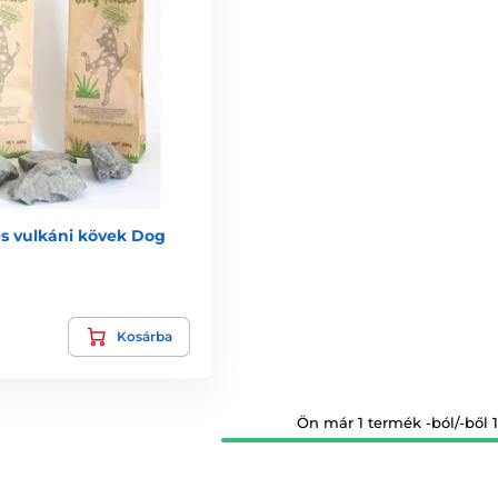
s vulkáni kövek Dog
Kosárba
Ön már 1 termék -ból/-ből 1