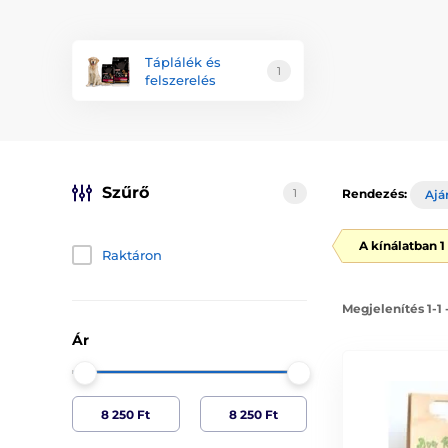
Táplálék és
1
felszerelés
Szűrő
1
Rendezés:
Ajá
A kínálatban 
Raktáron
Megjelenítés 1-1
Ár