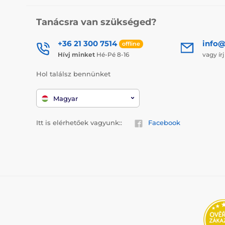
Tanácsra van szükséged?
+36 21 300 7514
info@
offline
Hívj minket
Hé-Pé 8-16
vagy ír
Hol találsz bennünket
Magyar
Itt is elérhetőek vagyunk::
Facebook