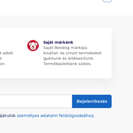
Saját márkánk
Saját Reedog márkájú
t adott
kisállat- és smart termékeket
é
gyártunk és értékesítünk.
on.
Termékpalettánk széles.
Bejelentkezés
ájárulok
személyes adataim feldolgozásához
.