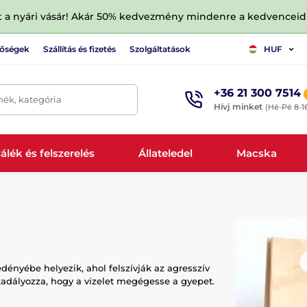
tt a nyári vásár! Akár 50% kedvezmény mindenre a kedvencei
tőségek
Szállítás és fizetés
Szolgáltatások
HUF
+36 21 300 7514
mék, kategória
Hívj minket
(Hé-Pé 8-1
álék és felszerelés
Állateledel
Macska
ényébe helyezik, ahol felszívják az agresszív
adályozza, hogy a vizelet megégesse a gyepet.