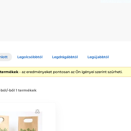
nlott
Legolcsóbbtól
Legdrágábbtól
Legújabbtól
1 termékek
- az eredményeket pontosan az Ön igényei szerint szűrheti.
 -ból/-ből 1 termékek