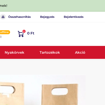
dnek!
Összehasonlítás
Bejegyzés
Bejelentkezés
0
offline
0 Ft
6)
Nyakörvek
Tartozékok
Akció