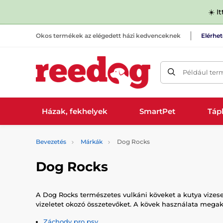
☀️ I
Okos termékek az elégedett házi kedvenceknek
Elérhe
Például ter
Házak, fekhelyek
SmartPet
Tápl
Bevezetés
Márkák
Dog Rocks
Dog Rocks
A Dog Rocks természetes vulkáni köveket a kutya vizesed
vizeletet okozó összetevőket. A kövek használata megak
Záchody pro psy