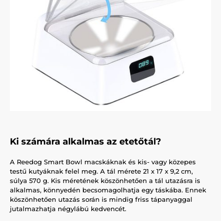
Ki számára alkalmas az etetőtál?
A Reedog Smart Bowl macskáknak és kis- vagy közepes
testű kutyáknak felel meg. A tál mérete 21 x 17 x 9,2 cm,
súlya 570 g. Kis méretének köszönhetően a tál utazásra is
alkalmas, könnyedén becsomagolhatja egy táskába. Ennek
köszönhetően utazás során is mindig friss tápanyaggal
jutalmazhatja négylábú kedvencét.