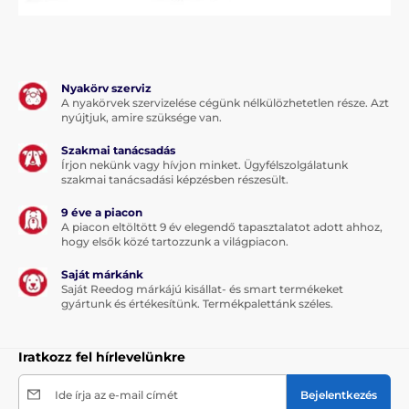
Nyakörv szerviz
A nyakörvek szervizelése cégünk nélkülözhetetlen része. Azt
nyújtjuk, amire szüksége van.
Szakmai tanácsadás
Írjon nekünk vagy hívjon minket. Ügyfélszolgálatunk
szakmai tanácsadási képzésben részesült.
9 éve a piacon
A piacon eltöltött 9 év elegendő tapasztalatot adott ahhoz,
hogy elsők közé tartozzunk a világpiacon.
Saját márkánk
Saját Reedog márkájú kisállat- és smart termékeket
gyártunk és értékesítünk. Termékpalettánk széles.
Iratkozz fel hírlevelünkre
Ide írja az e-mail címét
Bejelentkezés