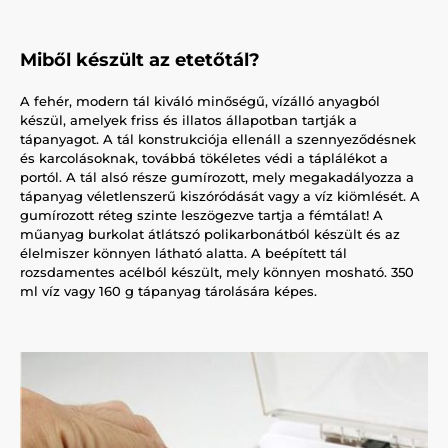
Miből készült az etetőtál?
A fehér, modern tál kiváló minőségű, vízálló anyagból
készül, amelyek friss és illatos állapotban tartják a
tápanyagot. A tál konstrukciója ellenáll a szennyeződésnek
és karcolásoknak, továbbá tökéletes védi a táplálékot a
portól. A tál alsó része gumírozott, mely megakadályozza a
tápanyag véletlenszerű kiszóródását vagy a víz kiömlését. A
gumírozott réteg szinte leszögezve tartja a fémtálat! A
műanyag burkolat átlátszó polikarbonátból készült és az
élelmiszer könnyen látható alatta. A beépített tál
rozsdamentes acélból készült, mely könnyen mosható. 350
ml víz vagy 160 g tápanyag tárolására képes.