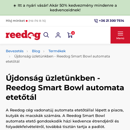
☀️ Itt a nyári vásár! Akár 50% kedvezmény mindenre a
kedvenceidnek!
+36 21 300 7514
Hívj minket
(Hé-Pé 8-16)
0
Menü
Bevezetés
Blog
Termékek
Újdonság üzletünkben - Reedog Smart Bowl automata
etetőtál
Újdonság üzletünkben -
Reedog Smart Bowl automata
etetőtál
A Reedog cég vadonatúj automata etetőtállal lépett a piacra,
kutyák és macskák számára. A Reedog Smart Bowl
automata etető gondoskodik házi kedvence étrendjéről és
folyadékfelvételéről, továbbá tisztán tartja a padlót.