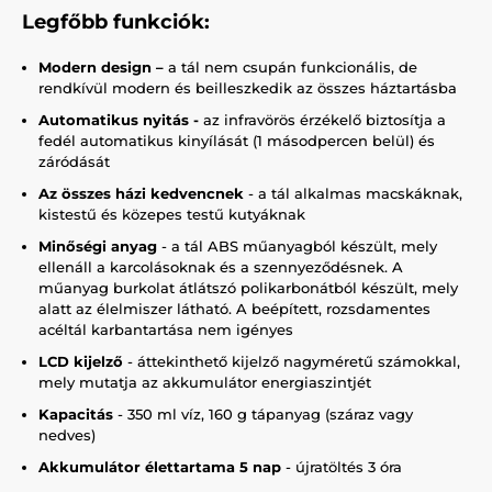
Legfőbb funkciók:
Modern design –
a tál nem csupán funkcionális, de
rendkívül modern és beilleszkedik az összes háztartásba
Automatikus nyitás -
az infravörös érzékelő biztosítja a
fedél automatikus kinyílását (1 másodpercen belül) és
záródását
Az összes házi kedvencnek
- a tál alkalmas macskáknak,
kistestű és közepes testű kutyáknak
Minőségi anyag
- a tál ABS műanyagból készült, mely
ellenáll a karcolásoknak és a szennyeződésnek. A
műanyag burkolat átlátszó polikarbonátból készült, mely
alatt az élelmiszer látható. A beépített, rozsdamentes
acéltál karbantartása nem igényes
LCD kijelző
- áttekinthető kijelző nagyméretű számokkal,
mely mutatja az akkumulátor energiaszintjét
Kapacitás
- 350 ml víz, 160 g tápanyag (száraz vagy
nedves)
Akkumulátor élettartama 5 nap
- újratöltés 3 óra