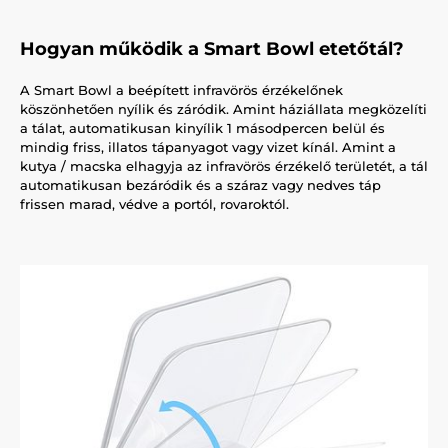
Hogyan működik a Smart Bowl etetőtál?
A Smart Bowl a beépített infravörös érzékelőnek
köszönhetően nyílik és záródik. Amint háziállata megközelíti
a tálat, automatikusan kinyílik 1 másodpercen belül és
mindig friss, illatos tápanyagot vagy vizet kínál. Amint a
kutya / macska elhagyja az infravörös érzékelő területét, a tál
automatikusan bezáródik és a száraz vagy nedves táp
frissen marad, védve a portól, rovaroktól.