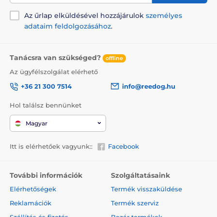
Az űrlap elküldésével hozzájárulok
személyes
adataim feldolgozásához
.
Tanácsra van szükséged?
offline
Az ügyfélszolgálat elérhető
+36 21 300 7514
info@reedog.hu
Hol találsz bennünket
Magyar
Itt is elérhetőek vagyunk::
Facebook
További információk
Szolgáltatásaink
Elérhetőségek
Termék visszaküldése
Reklamációk
Termék szerviz