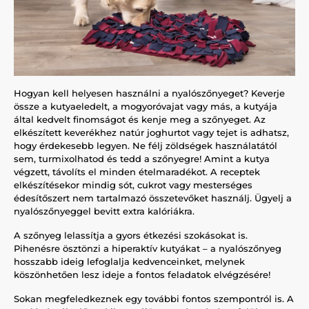
Hogyan kell helyesen használni a nyalószőnyeget? Keverje
össze a kutyaeledelt, a mogyoróvajat vagy más, a kutyája
által kedvelt finomságot és kenje meg a szőnyeget. Az
elkészített keverékhez natúr joghurtot vagy tejet is adhatsz,
hogy érdekesebb legyen. Ne félj zöldségek használatától
sem, turmixolhatod és tedd a szőnyegre! Amint a kutya
végzett, távolíts el minden ételmaradékot. A receptek
elkészítésekor mindig sót, cukrot vagy mesterséges
édesítőszert nem tartalmazó összetevőket használj. Ügyelj a
nyalószőnyeggel bevitt extra kalóriákra.
A szőnyeg lelassítja a gyors étkezési szokásokat is.
Pihenésre ösztönzi a hiperaktív kutyákat – a nyalószőnyeg
hosszabb ideig lefoglalja kedvenceinket, melynek
köszönhetően lesz ideje a fontos feladatok elvégzésére!
Sokan megfeledkeznek egy további fontos szempontról is. A