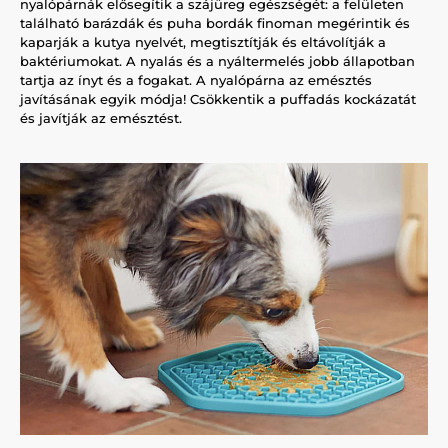
nyalópárnák elősegítik a szájüreg egészségét: a felületen
található barázdák és puha bordák finoman megérintik és
kaparják a kutya nyelvét, megtisztítják és eltávolítják a
baktériumokat. A nyalás és a nyáltermelés jobb állapotban
tartja az ínyt és a fogakat.
A nyalópárna az emésztés
javításának egyik módja! Csökkentik a puffadás kockázatát
és javítják az emésztést.