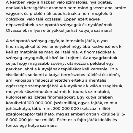
A kertben vagy a házban való szimatolás, nyalogatás,
ennivaló keresgélése azonban nem mindig vezet arra, amire
vágyunk és problémák adódhatnak a nem megfelelő
dolgokkal való találkozással. Éppen ezért egyre
népszerűbbek a szippantó szőnyegek és nyalópárnák.
Olvassa el, milyen előnyökkel járhat kutyája számára!
A szippantó szőnyeg egyfajta interaktív játék, olyan
finomságokkal töltve, amelyeket négylábú kedvencének ki
kell szimatolnia és meg kell találnia. A finomságokat a
szőnyeg anyagcsíkjai közé kell rejteni. Az anyagdarabok
célja, hogy magasabb sövényt utánozzon, például egy
parkban, ahol a kutyájának táplálékot kell keresnie. Ez a
viselkedés serkenti a kutya természetes túlélési ösztönét,
ami valójában felbecsülhetetlen értékű a mentális
egészsége szempontjából. A kutyáknak kiváló a szaglásuk,
melynek köszönhetően bármit ki tudnak szimatolni,
különösen az ízletes finomságokat. Egy kutya orrában
körülbelül 100 000 000 (százmillió), egyes fajták, mint a
juhászkutya, több mint 200 000 000 (kétszáz millió)
szaglóreceptor található, míg az emberi orrban körülbelül 5-
6 000 000 (öt-hat millió). Ezért ez a fajta játék ideális és
fontos egy kutya számára.