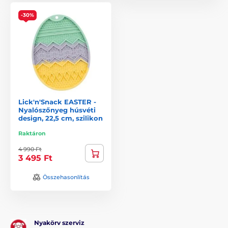
-30%
Lick'n'Snack EASTER -
Nyalószőnyeg húsvéti
design, 22,5 cm, szilikon
Raktáron
4 990 Ft
3 495 Ft
Összehasonlítás
Nyakörv szerviz