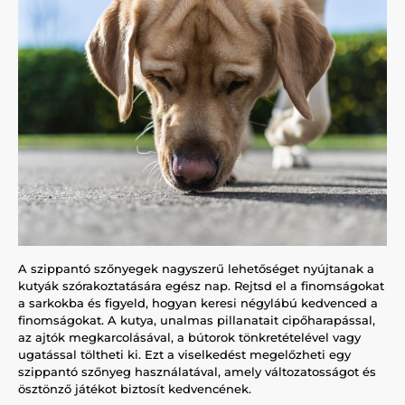
A szippantó szőnyegek nagyszerű lehetőséget nyújtanak a
kutyák szórakoztatására egész nap. Rejtsd el a finomságokat
a sarkokba és figyeld, hogyan keresi négylábú kedvenced a
finomságokat. A kutya, unalmas pillanatait cipőharapással,
az ajtók megkarcolásával, a bútorok tönkretételével vagy
ugatással töltheti ki. Ezt a viselkedést megelőzheti egy
szippantó szőnyeg használatával, amely változatosságot és
ösztönző játékot biztosít kedvencének.