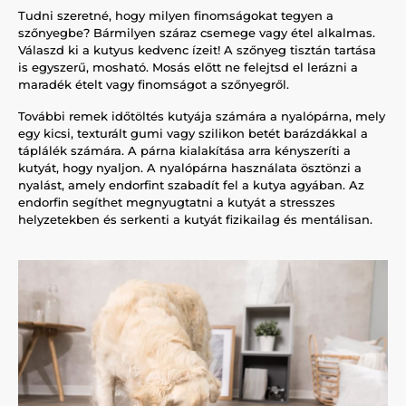
Tudni szeretné, hogy milyen finomságokat tegyen a
szőnyegbe? Bármilyen száraz csemege vagy étel alkalmas.
Válaszd ki a kutyus kedvenc ízeit! A szőnyeg tisztán tartása
is egyszerű, mosható. Mosás előtt ne felejtsd el lerázni a
maradék ételt vagy finomságot a szőnyegről.
További remek időtöltés kutyája számára a nyalópárna, mely
egy kicsi, texturált gumi vagy szilikon betét barázdákkal a
táplálék számára. A párna kialakítása arra kényszeríti a
kutyát, hogy nyaljon. A nyalópárna használata ösztönzi a
nyalást, amely endorfint szabadít fel a kutya agyában. Az
endorfin segíthet megnyugtatni a kutyát a stresszes
helyzetekben és serkenti a kutyát fizikailag és mentálisan.