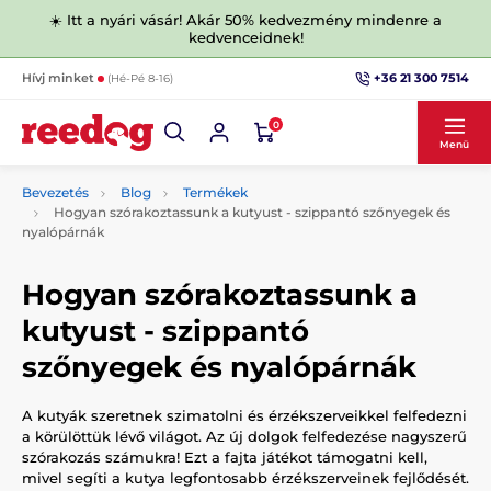
☀️ Itt a nyári vásár! Akár 50% kedvezmény mindenre a
kedvenceidnek!
+36 21 300 7514
Hívj minket
(Hé-Pé 8-16)
0
Menü
Bevezetés
Blog
Termékek
Hogyan szórakoztassunk a kutyust - szippantó szőnyegek és
nyalópárnák
Hogyan szórakoztassunk a
kutyust - szippantó
szőnyegek és nyalópárnák
A kutyák szeretnek szimatolni és érzékszerveikkel felfedezni
a körülöttük lévő világot. Az új dolgok felfedezése nagyszerű
szórakozás számukra! Ezt a fajta játékot támogatni kell,
mivel segíti a kutya legfontosabb érzékszerveinek fejlődését.