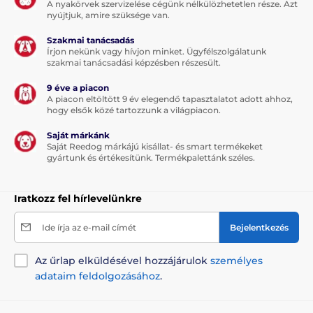
A nyakörvek szervizelése cégünk nélkülözhetetlen része. Azt
nyújtjuk, amire szüksége van.
Szakmai tanácsadás
Írjon nekünk vagy hívjon minket. Ügyfélszolgálatunk
szakmai tanácsadási képzésben részesült.
9 éve a piacon
A piacon eltöltött 9 év elegendő tapasztalatot adott ahhoz,
hogy elsők közé tartozzunk a világpiacon.
Saját márkánk
Saját Reedog márkájú kisállat- és smart termékeket
gyártunk és értékesítünk. Termékpalettánk széles.
Iratkozz fel hírlevelünkre
Ide írja az e-mail címét
Bejelentkezés
Az űrlap elküldésével hozzájárulok
személyes
adataim feldolgozásához
.