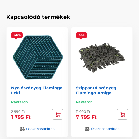
Kapcsolódó termékek
-40%
-35%
Nyalószőnyeg Flamingo
Szippantó szőnyeg
Leki
Flamingo Amigo
Raktáron
Raktáron
2 990 Ft
11 990 Ft
1 795 Ft
7 795 Ft
Összehasonlítás
Összehasonlítás