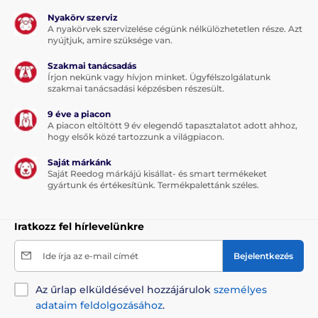
Nyakörv szerviz
A nyakörvek szervizelése cégünk nélkülözhetetlen része. Azt
nyújtjuk, amire szüksége van.
Szakmai tanácsadás
Írjon nekünk vagy hívjon minket. Ügyfélszolgálatunk
szakmai tanácsadási képzésben részesült.
9 éve a piacon
A piacon eltöltött 9 év elegendő tapasztalatot adott ahhoz,
hogy elsők közé tartozzunk a világpiacon.
Saját márkánk
Saját Reedog márkájú kisállat- és smart termékeket
gyártunk és értékesítünk. Termékpalettánk széles.
Iratkozz fel hírlevelünkre
Ide írja az e-mail címét
Bejelentkezés
Az űrlap elküldésével hozzájárulok
személyes
adataim feldolgozásához
.