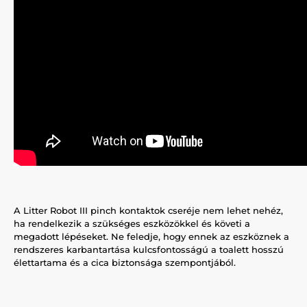
A Litter Robot III pinch kontaktok cseréje nem lehet nehéz,
ha rendelkezik a szükséges eszközökkel és követi a
megadott lépéseket. Ne feledje, hogy ennek az eszköznek a
rendszeres karbantartása kulcsfontosságú a toalett hosszú
élettartama és a cica biztonsága szempontjából.