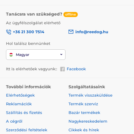
Tanácsra van szükséged?
offline
Az ügyfélszolgálat elérhető
+36 21 300 7514
info@reedog.hu
Hol találsz bennünket
Magyar
Itt is elérhetőek vagyunk::
Facebook
További információk
Szolgáltatásaink
Elérhetőségek
Termék visszaküldése
Reklamációk
Termék szerviz
Szállítás és fizetés
Bazár termékek
A cégről
Nagykereskedelem
Szerződési feltételek
Cikkek és hírek