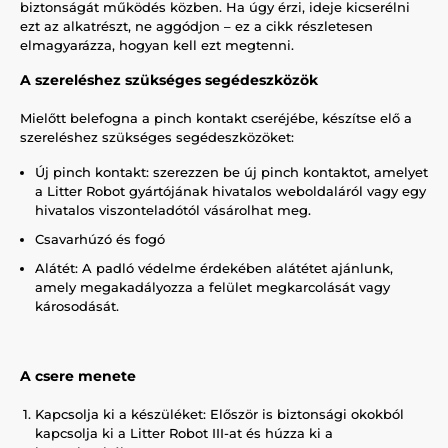
biztonságát működés közben. Ha úgy érzi, ideje kicserélni
ezt az alkatrészt, ne aggódjon – ez a cikk részletesen
elmagyarázza, hogyan kell ezt megtenni.
A szereléshez szükséges segédeszközök
Mielőtt belefogna a pinch kontakt cseréjébe, készítse elő a
szereléshez szükséges segédeszközöket:
Új pinch kontakt: szerezzen be új pinch kontaktot, amelyet
a Litter Robot gyártójának hivatalos weboldaláról vagy egy
hivatalos viszonteladótól vásárolhat meg.
Csavarhúzó és fogó
Alátét: A padló védelme érdekében alátétet ajánlunk,
amely megakadályozza a felület megkarcolását vagy
károsodását.
A csere menete
Kapcsolja ki a készüléket: Először is biztonsági okokból
kapcsolja ki a Litter Robot III-at és húzza ki a