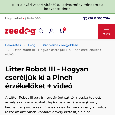
☀️ Itt a nyári vásár! Akár 50% kedvezmény mindenre a
kedvenceidnek!
+36 21 300 7514
Hívj minket
(Hé-Pé 8-16)
0
Menü
Bevezetés
Blog
Problémák megoldása
Litter Robot III - Hogyan cseréljük ki a Pinch érzékelőket +
videó
Litter Robot III - Hogyan
cseréljük ki a Pinch
érzékelőket + videó
A Litter Robot III egy innovatív öntisztító macska toalett,
amely számos macskatulajdonos számára megkönnyíti
kedvence gondozását. Ennek az eszköznek az egyik fontos
része az antipinch kontakt, amely biztosítja a cica