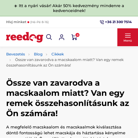
☀️ Itt a nyári vásár! Akár 50% kedvezmény mindenre a
kedvenceidnek!
+36 21 300 7514
Hívj minket
(Hé-Pé 8-16)
0
Menü
Bevezetés
Blog
Cikkek
Össze van zavarodva a macskaalom miatt? Van egy remek
összehasonlításunk az Ön számára!
Össze van zavarodva a
macskaalom miatt? Van egy
remek összehasonlításunk az
Ön számára!
A megfelelő macskaalom és macskaalmok kiválasztása
döntő fontosságú lehet macskája és háztartása kényelme