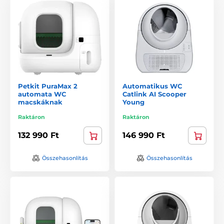
Petkit PuraMax 2
Automatikus WC
automata WC
Catlink AI Scooper
macskáknak
Young
Raktáron
Raktáron
132 990 Ft
146 990 Ft
Összehasonlítás
Összehasonlítás