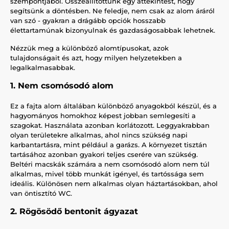
szempontjából. Összeállítottunk egy áttekintést, hogy
segítsünk a döntésben. Ne feledje, nem csak az alom áráról
van szó - gyakran a drágább opciók hosszabb
élettartamúnak bizonyulnak és gazdaságosabbak lehetnek.
Nézzük meg a különböző alomtípusokat, azok
tulajdonságait és azt, hogy milyen helyzetekben a
legalkalmasabbak.
1. Nem csomósodó alom
Ez a fajta alom általában különböző anyagokból készül, és a
hagyományos homokhoz képest jobban semlegesíti a
szagokat. Használata azonban korlátozott. Leggyakrabban
olyan területekre alkalmas, ahol nincs szükség napi
karbantartásra, mint például a garázs. A környezet tisztán
tartásához azonban gyakori teljes cserére van szükség.
Beltéri macskák számára a nem csomósodó alom nem túl
alkalmas, mivel több munkát igényel, és tartóssága sem
ideális. Különösen nem alkalmas olyan háztartásokban, ahol
van öntisztító WC.
2. Rögösödő bentonit ágyazat