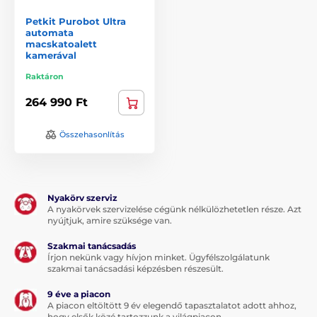
Petkit Purobot Ultra
automata
macskatoalett
kamerával
Raktáron
264 990 Ft
Összehasonlítás
Nyakörv szerviz
A nyakörvek szervizelése cégünk nélkülözhetetlen része. Azt
nyújtjuk, amire szüksége van.
Szakmai tanácsadás
Írjon nekünk vagy hívjon minket. Ügyfélszolgálatunk
szakmai tanácsadási képzésben részesült.
9 éve a piacon
A piacon eltöltött 9 év elegendő tapasztalatot adott ahhoz,
hogy elsők közé tartozzunk a világpiacon.