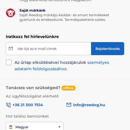
Saját márkánk
Saját Reedog márkájú kisállat- és smart termékeket
gyártunk és értékesítünk. Termékpalettánk széles.
Iratkozz fel hírlevelünkre
Ide írja az e-mail címét
Bejelentkezés
Az űrlap elküldésével hozzájárulok
személyes
adataim feldolgozásához
.
Tanácsra van szükséged?
offline
Az ügyfélszolgálat elérhető
+36 21 300 7514
info@reedog.hu
Hol találsz bennünket
Magyar