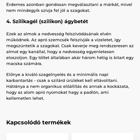
Érdemes azonban gondosan megválasztani a márkát, mivel
nem mindegyik szívja fel jól a szagokat.
4. Szilikagél (szilikon) ágybetét
Ezek az almok a nedvesség felszívódásának elvén
működnek. Az apró szemcsék felszívják a vizeletet, így
megszüntetik a szagokat. Csak keverje meg rendszeresen az
almot egy kanállal, hogy a nedvesség egyenletesen
eloszoljon. Egy töltet általában akár három hétig is kitart egy
macska számára.
Előnye a kiváló szagelnyelés és a minimális napi
karbantartás - csak a szilárd ürüléket kell eltávolítani.
Hátránya a nem organikus előállítás és annak a kockázata,
hogy az alom apró nyomokat hagy a padlón, ami
kellemetlen lehet.
Kapcsolódó termékek