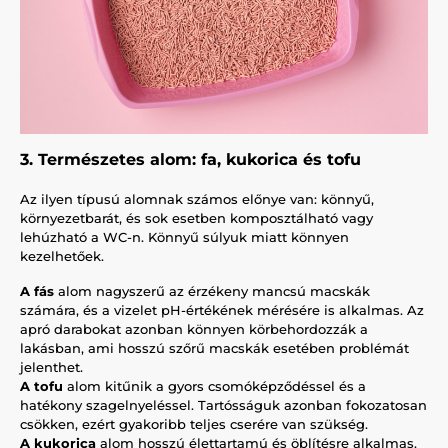
3. Természetes alom: fa, kukorica és tofu
Az ilyen típusú alomnak számos előnye van: könnyű,
környezetbarát, és sok esetben komposztálható vagy
lehúzható a WC-n. Könnyű súlyuk miatt könnyen
kezelhetőek.
A fás
alom nagyszerű az érzékeny mancsú macskák
számára, és a vizelet pH-értékének mérésére is alkalmas. Az
apró darabokat azonban könnyen körbehordozzák a
lakásban, ami hosszú szőrű macskák esetében problémát
jelenthet.
A tofu
alom kitűnik a gyors csomóképződéssel és a
hatékony szagelnyeléssel. Tartósságuk azonban fokozatosan
csökken, ezért gyakoribb teljes cserére van szükség.
A kukorica
alom hosszú élettartamú és öblítésre alkalmas.