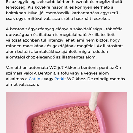
Ez az egyik legszélesebb körben használt és megfizethető
lehetőség. Kis kövekre hasonlít, és könnyen elérhető a
boltokban. Mivel jól csomósodik, karbantartása egyszerű -
csak egy simítóval válassza szét a használt részeket.
A bentonit ágyazóanyag előnye a sokoldalúsága - többféle
durvaságban és illatban is megtalálható. Az illatosított
változat azonban túl intenzív lehet, ami nem biztos, hogy
minden macskának és gazdájának megfelel. Az illatosított
alom beltéri alomtálcákhoz ajánlott, míg a fedetlen
alomtálcákhoz elegendő az illatmentes alom.
Van otthon automata WC-je? Akkor a bentonit pont az Ön
számára való! A Bentonit, a tofu vagy a vegyes alom
alkalmas a
Catlink
vagy
Petkit
WC-khez. De mindig csomós
almot válasszon.