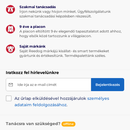
Szakmai tanácsadás
Írjon nekünk vagy hívjon minket. Ügyfélszolgálatunk
szakmai tanácsadási képzésben részesült.
9 éve a piacon
A piacon eltöltött 9 év elegendő tapasztalatot adott ahhoz,
hogy elsők közé tartozzunk a világpiacon.
Saját márkánk
Saját Reedog márkájú kisállat- és smart termékeket
gyártunk és értékesítünk. Termékpalettánk széles.
Iratkozz fel hírlevelünkre
Ide írja az e-mail címét
Bejelentkezés
Az űrlap elküldésével hozzájárulok
személyes
adataim feldolgozásához
.
Tanácsra van szükséged?
offline