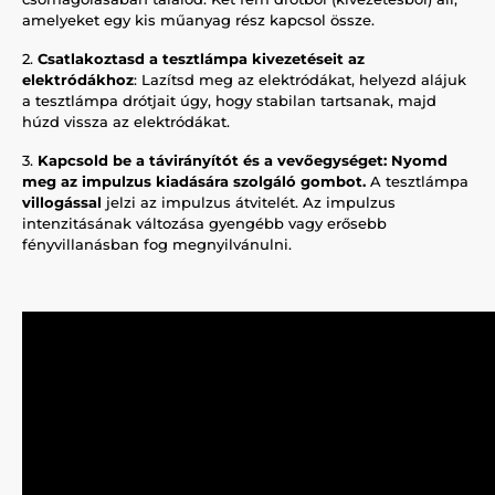
amelyeket egy kis műanyag rész kapcsol össze.
2.
Csatlakoztasd a tesztlámpa kivezetéseit az
elektródákhoz
: Lazítsd meg az elektródákat, helyezd alájuk
a tesztlámpa drótjait úgy, hogy stabilan tartsanak, majd
húzd vissza az elektródákat.
3.
Kapcsold be a távirányítót és a vevőegységet:
Nyomd
meg az impulzus kiadására szolgáló gombot.
A tesztlámpa
villogással
jelzi az impulzus átvitelét. Az impulzus
intenzitásának változása gyengébb vagy erősebb
fényvillanásban fog megnyilvánulni.