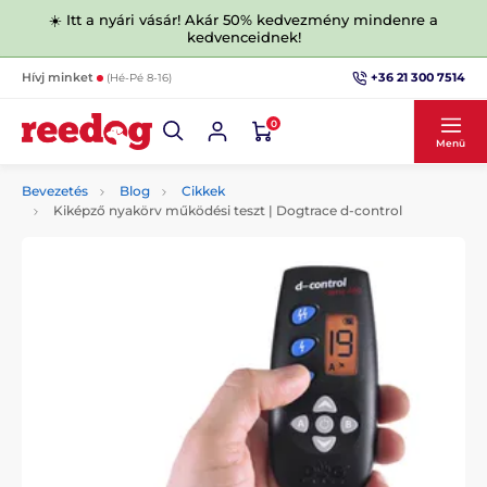
☀️ Itt a nyári vásár! Akár 50% kedvezmény mindenre a
kedvenceidnek!
+36 21 300 7514
Hívj minket
(Hé-Pé 8-16)
0
Menü
Bevezetés
Blog
Cikkek
Kiképző nyakörv működési teszt | Dogtrace d-control