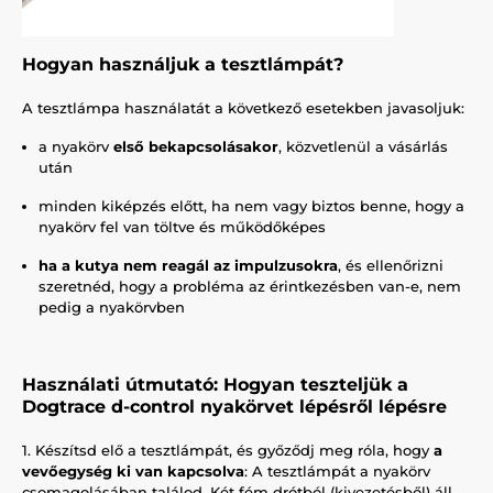
Hogyan használjuk a tesztlámpát?
A tesztlámpa használatát a következő esetekben javasoljuk:
a nyakörv
első bekapcsolásakor
, közvetlenül a vásárlás
után
minden kiképzés előtt, ha nem vagy biztos benne, hogy a
nyakörv fel van töltve és működőképes
ha a kutya nem reagál az impulzusokra
, és ellenőrizni
szeretnéd, hogy a probléma az érintkezésben van-e, nem
pedig a nyakörvben
Használati útmutató: Hogyan teszteljük a
Dogtrace d-control nyakörvet lépésről lépésre
1. Készítsd elő a tesztlámpát, és győződj meg róla, hogy
a
vevőegység ki van kapcsolva
: A tesztlámpát a nyakörv
csomagolásában találod. Két fém drótból (kivezetésből) áll,