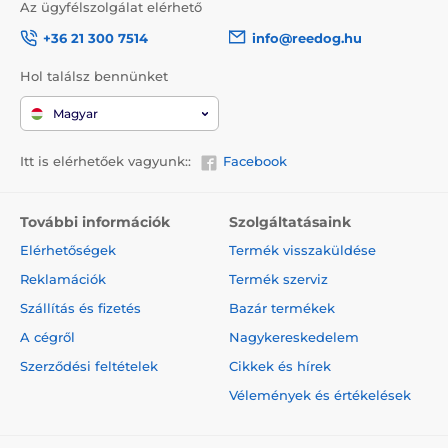
Az ügyfélszolgálat elérhető
+36 21 300 7514
info@reedog.hu
Hol találsz bennünket
Magyar
Itt is elérhetőek vagyunk::
Facebook
További információk
Szolgáltatásaink
Elérhetőségek
Termék visszaküldése
Reklamációk
Termék szerviz
Szállítás és fizetés
Bazár termékek
A cégről
Nagykereskedelem
Szerződési feltételek
Cikkek és hírek
Vélemények és értékelések