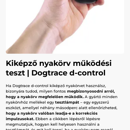
Kiképző nyakörv működési
teszt | Dogtrace d-control
Ha Dogtrace d-control kiképző nyakörvet használsz,
bizonyára tudod, milyen fontos
megbizonyosodni arról,
hogy a nyakörv megfelelően működik.
A gyártó minden
nyakörvhöz mellékel egy
tesztlámpát
– egy egyszerű
eszközt, amellyel néhány másodperc alatt ellenőrizheted,
hogy a nyakörv valóban leadja-e a korrekciós
impulzusokat.
Ebben a cikkben lépésről lépésre
megmutatjuk, hogyan kell helyesen használni a
tesztlámpát, és mit kell tenni, ha a nyakörv nem reagál.