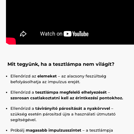
Mit tegyünk, ha a tesztlámpa nem világít?
Ellenőrizd az
elemeket
– az alacsony feszültség
befolyásolhatja az impulzus erejét.
Ellenőrizd a
tesztlámpa megfelelő elhelyezését
–
szorosan csatlakoztatni kell az érintkezési pontokhoz.
Ellenőrizd a
távirányító párosítását a nyakörvvel
–
szükség esetén párosítsd újra a használati útmutató
segítségével.
Próbálj
magasabb impulzusszintet
– a tesztlámpja