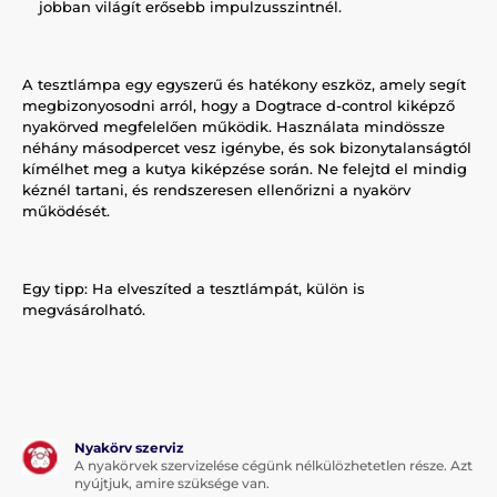
jobban világít erősebb impulzusszintnél.
A tesztlámpa egy egyszerű és hatékony eszköz, amely segít
megbizonyosodni arról, hogy a Dogtrace d-control kiképző
nyakörved megfelelően működik. Használata mindössze
néhány másodpercet vesz igénybe, és sok bizonytalanságtól
kímélhet meg a kutya kiképzése során. Ne felejtd el mindig
kéznél tartani, és rendszeresen ellenőrizni a nyakörv
működését.
Egy tipp: Ha elveszíted a tesztlámpát, külön is
megvásárolható.
Nyakörv szerviz
A nyakörvek szervizelése cégünk nélkülözhetetlen része. Azt
nyújtjuk, amire szüksége van.