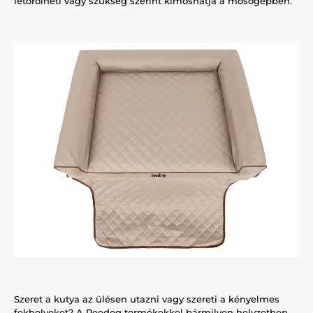
letörölheti vagy szükség szerint kimoshatja a mosógépben.
Szeret a kutya az ülésen utazni vagy szereti a kényelmes
fekhelyeket? A Reedog termékekkel bármilyen helyzetben