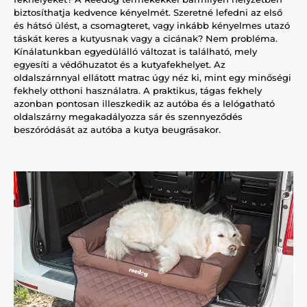
biztosíthatja kedvence kényelmét. Szeretné lefedni az első
és hátsó ülést, a csomagteret, vagy inkább kényelmes utazó
táskát keres a kutyusnak vagy a cicának? Nem probléma.
Kínálatunkban egyedülálló változat is található, mely
egyesíti a védőhuzatot és a kutyafekhelyet. Az
oldalszárnnyal ellátott matrac úgy néz ki, mint egy minőségi
fekhely otthoni használatra. A praktikus, tágas fekhely
azonban pontosan illeszkedik az autóba és a lelógatható
oldalszárny megakadályozza sár és szennyeződés
beszóródását az autóba a kutya beugrásakor.