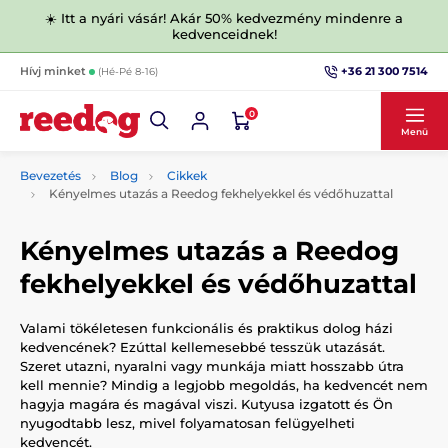
☀️ Itt a nyári vásár! Akár 50% kedvezmény mindenre a
kedvenceidnek!
+36 21 300 7514
Hívj minket
(Hé-Pé 8-16)
0
Menü
Bevezetés
Blog
Cikkek
Kényelmes utazás a Reedog fekhelyekkel és védőhuzattal
Kényelmes utazás a Reedog
fekhelyekkel és védőhuzattal
Valami tökéletesen funkcionális és praktikus dolog házi
kedvencének? Ezúttal kellemesebbé tesszük utazását.
Szeret utazni, nyaralni vagy munkája miatt hosszabb útra
kell mennie? Mindig a legjobb megoldás, ha kedvencét nem
hagyja magára és magával viszi. Kutyusa izgatott és Ön
nyugodtabb lesz, mivel folyamatosan felügyelheti
kedvencét.