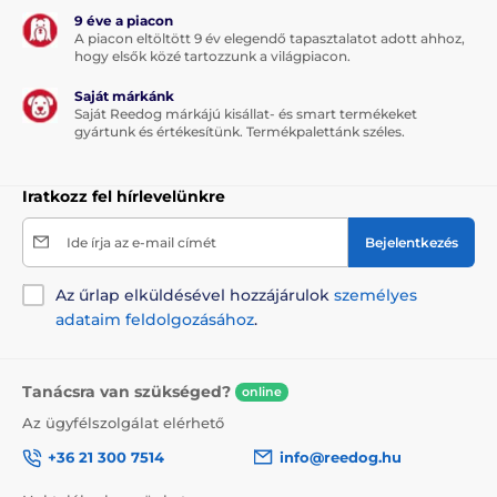
9 éve a piacon
A piacon eltöltött 9 év elegendő tapasztalatot adott ahhoz,
hogy elsők közé tartozzunk a világpiacon.
Saját márkánk
Saját Reedog márkájú kisállat- és smart termékeket
gyártunk és értékesítünk. Termékpalettánk széles.
Iratkozz fel hírlevelünkre
Ide írja az e-mail címét
Bejelentkezés
Az űrlap elküldésével hozzájárulok
személyes
adataim feldolgozásához
.
Tanácsra van szükséged?
online
Az ügyfélszolgálat elérhető
+36 21 300 7514
info@reedog.hu